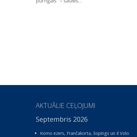
purngals” – saules…
AKTUĀLIE CEĻOJUMI
Septembris 2026
Komo ezers, Frančakorta, šopings un Il Volo