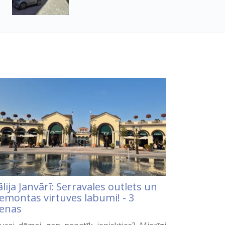
ālija Janvārī: Serravales outlets un
jemontas virtuves labumi! - 3
ienas