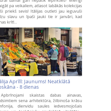
rai dāmai gan nepatīk iepirkties? Mierīgi
aigāt pa veikaliem, atlasot labākās kolekcijas
eši priekš sevis! Itālijas outleti jau ieguvuši
lzu slavu un īpaši jauki tie ir janvāri, kad
nas krīt!…
ālija Aprīlī: Jaunums! Neatklātā
oskāna - 8 dienas
pbrīnojami skaistas dabas ainavas,
dsimtiem sena arhitektūra, žilbinoša krāsu
mfonija, dienvidu saules iedvesmojošais