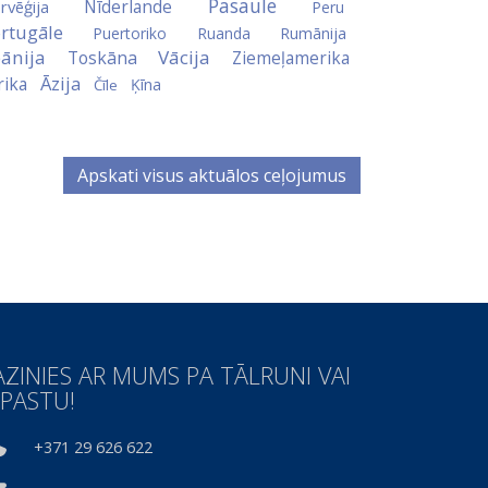
Pasaule
Nīderlande
rvēģija
Peru
rtugāle
Puertoriko
Ruanda
Rumānija
ānija
Vācija
Toskāna
Ziemeļamerika
Āzija
rika
Ķīna
Čīle
Apskati visus aktuālos ceļojumus
AZINIES AR MUMS PA TĀLRUNI VAI
-PASTU!
+371 29 626 622