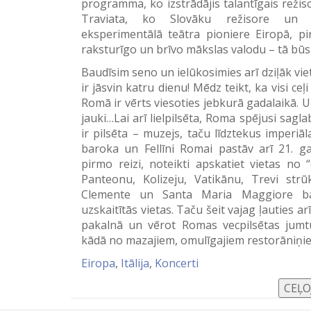
programma, ko izstrādājis talantīgais reži
Traviata, ko Slovāku režisore un m
eksperimentālā teātra pioniere Eiropā, pir
raksturīgo un brīvo mākslas valodu – tā būs 
Baudīsim seno un ielūkosimies arī dziļāk vie
ir jāsvin katru dienu! Mēdz teikt, ka visi c
Romā ir vērts viesoties jebkurā gadalaikā. U
jauki…Lai arī lielpilsēta, Roma spējusi sagl
ir pilsēta – muzejs, taču līdztekus imperiāl
baroka un Fellīni Romai pastāv arī 21. ga
pirmo reizi, noteikti apskatiet vietas no 
Panteonu, Kolizeju, Vatikānu, Trevi str
Clemente un Santa Maria Maggiore baz
uzskaitītās vietas. Taču šeit vajag ļauties a
pakalnā un vērot Romas vecpilsētas jumtu
kādā no mazajiem, omulīgajiem restorāniņi
Eiropa
,
Itālija
,
Koncerti