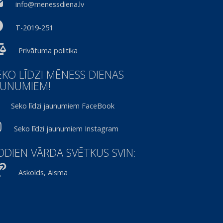
info@menessdiena.lv
T-2019-251
Privātuma politika
EKO LĪDZI MĒNESS DIENAS
AUNUMIEM!
Seko līdzi jaunumiem FaceBook
Seko līdzi jaunumiem Instagram
ODIEN VĀRDA SVĒTKUS SVIN:
Askolds, Aisma