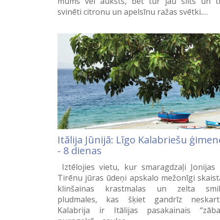
mums vēl auksts, bet tur jau silts un t
svinēti citronu un apelsīnu ražas svētki.…
Itālija Jūnijā: Līgo Kalabriešu ģimen
- 8 dienas
Iztēlojies vietu, kur smaragdzaļi Jonijas
Tirēnu jūras ūdeņi apskalo mežonīgi skaist
klinšainas krastmalas un zelta smi
pludmales, kas šķiet gandrīz neskart
Kalabrija ir Itālijas pasakainais “zāb