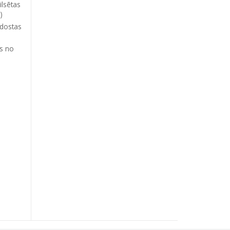
ilsētas
)
idostas
js no
ā