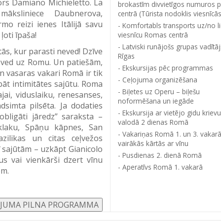
sors Damiano Michieletto. La
brokastīm divvietīgos numuros p
āksliniece Daubnerova,
centrā (Tūrista nodoklis viesnīcās
mo reizi ienes Itālijā savu
Komfortabls transports uz/no l
ļoti īpaša!
viesnīcu Romas centrā
Latviski runājošs grupas vadītā
tās, kur parasti neved! Dzīve
Rīgas
eļi ved uz Romu. Un patiešām,
Ekskursijas pēc programmas
n vasaras vakari Romā ir tik
Ceļojuma organizēšana
abāt intimitātes sajūtu. Roma
Biļetes uz Operu – biļešu
ajai, viduslaiku, renesanses,
noformēšana un iegāde
dsimta pilsēta. Ja dodaties
Ekskursija ar vietējo gidu krievu
“obligāti jāredz” saraksta –
valodā 2 dienas Romā
ūklaku, Spāņu kāpnes, San
Vakariņas Romā 1. un 3. vakar
ilikas un citas ceļvežos
vairākās kārtās ar vīnu
rī sajūtām – uzkāpt Gianicolo
Pusdienas 2. dienā Romā
s vai vienkārši dzert vīnu
Aperatīvs Romā 1. vakarā
em.