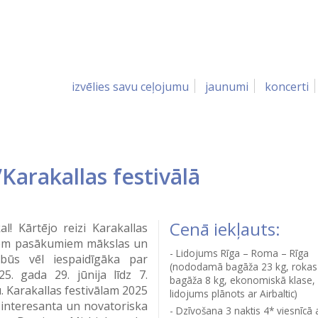
izvēlies savu ceļojumu
jaunumi
koncerti
Karakallas festivālā
Cenā iekļauts:
! Kārtējo reizi Karakallas
ajiem pasākumiem mākslas un
Lidojums Rīga – Roma – Rīga
 būs vēl iespaidīgāka par
(nododamā bagāža 23 kg, rokas
5. gada 29. jūnija līdz 7.
bagāža 8 kg, ekonomiskā klase,
 Karakallas festivālam 2025
lidojums plānots ar Airbaltic)
 interesanta un novatoriska
Dzīvošana 3 naktis 4* viesnīcā 