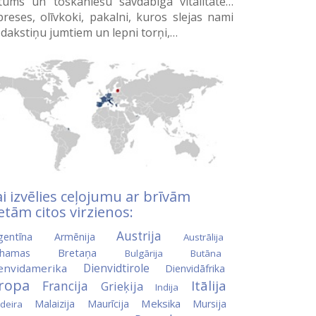
ltums un toskāniešu savdabīgā vitalitāte…
preses, olīvkoki, pakalni, kuros slejas nami
 dakstiņu jumtiem un lepni torņi,…
i izvēlies ceļojumu ar brīvām
etām citos virzienos:
Austrija
gentīna
Armēnija
Austrālija
Bretaņa
hamas
Bulgārija
Butāna
Dienvidtirole
envidamerika
Dienvidāfrika
iropa
Itālija
Francija
Grieķija
Indija
Meksika
Malaizija
Maurīcija
Mursija
deira