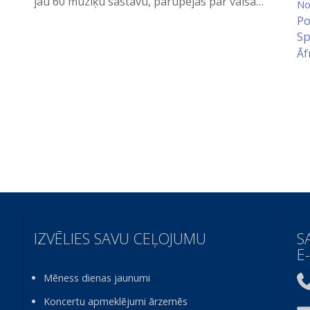
jau 60 mūziķu sastāvu, parūpējās par valša…
No
Po
Sp
Āf
IZVĒLIES SAVU CEĻOJUMU
S
E
Mēness dienas jaunumi
Koncertu apmeklējumi ārzemēs