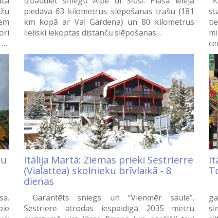
uca
izbaudiet sniegu Alpe di Siusi. Plašā ieleja
Ku
ižu
piedāvā 63 kilometrus slēpošanas trašu (181
st
iem
km kopā ar Val Gardena) un 80 kilometrus
ti
ori
lieliski iekoptas distanču slēpošanas…
mi
 –…
ce
du
Itālija Martā: Ziemas prieki Sestrierre
It
(Vialattea) skolnieku brīvlaikā - 8
T
dienas
A
sa.
Garantēts sniegs un “Vienmēr saule”.
ga
pie
Sestriere atrodas iespaidīgā 2035 metru
si