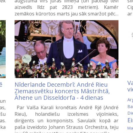
iek
augstumā virs jūras līmeņa (un pacēlāji tevi
si
aizvedīs līdz pat 2823 metriem). Kamēr
Ci
zemākos kūrortos marts jau sāk smaržot pēc…
ar
Va
ē
Nīderlande Decembrī: André Rieu
vi
Ziemassvētku koncerts Māstrihtā,
Āhene un Disseldorfa - 4 dienas
Ar
 un
Ba
as,
Par Valša Karali kronētais Andrē Rjē (André
Di
lšu
Rieu), holandiešu izcelsmes vijolnieks,
E
as.
diriģents un komponists. Savulaik kopā ar
aka
paša izveidoto Johann Strauss Orchestra, teju
Ma