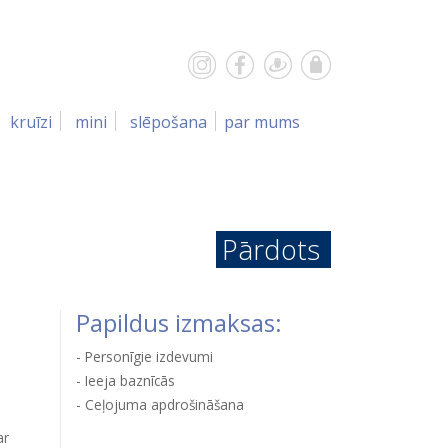
kruīzi
mini
slēpošana
par mums
Pārdots
Papildus izmaksas:
Personīgie izdevumi
Ieeja baznīcās
Ceļojuma apdrošināšana
ar