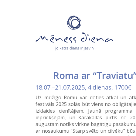
Roma ar “Traviatu”
18.07.
–
21.07.2025
, 4 dienas, 1700€
Uz mūžīgo Romu var doties atkal un atkal
festivāls 2025 solās būt viens no obligāt
izklaides cienītājiem. Jaunā programma
iepriekšējām, un Karakallas pirtīs no 202
augustam notiks virkne bagātīgu pasākumu.
ar nosaukumu “Starp svēto un cilvēku” būs