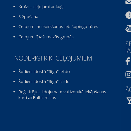
Kruīzi – ceļojumi ar kuģi
Slēpošana
Ceļojumi ar iepirkšanos jeb šopinga tūres
Ceļojumi īpaši mazās grupās
S
J
NODERĪGI RĪKI CEĻOJUMIEM
Šodien lidostā “Rīga” ielido
Šodien lidostā “Rīga” izlido
Š
Reģistrējies lidojumam vai izdrukā iekāpšanas
karti airBaltic reisos