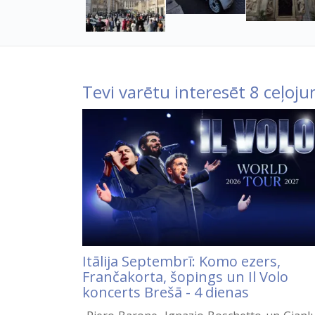
Tevi varētu interesēt 8 ceļoju
Itālija Septembrī: Komo ezers,
Frančakorta, šopings un Il Volo
koncerts Brešā - 4 dienas