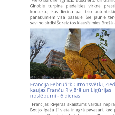
Piero Barone, Ignazio Boschetto un Gianl
Ginoble turpina piedalīties virknē prest
koncertu, kas liecina par trio autentisk
panākumiem visā pasaulē. Šie jaunie ten
saviļņo sirdis! Šoreiz tos klausīsimies Brešā
Francija Februārī: Citronsvētki, Zie
kaujas Franču Rivjērā un Ligūrijas
noslēpumi - 6 dienas
Francijas Rivjēras skaistums vārdus nepra
Bet jo īpaša šī vieta ir agrā pavasarī, kad 