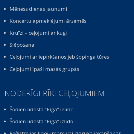
Mēness dienas jaunumi
Koncertu apmeklējumi ārzemēs
Kruīzi – ceļojumi ar kuģi
Slēpošana
Ceļojumi ar iepirkšanos jeb šopinga tūres
Ceļojumi īpaši mazās grupās
NODERĪGI RĪKI CEĻOJUMIEM
Šodien lidostā “Rīga” ielido
Šodien lidostā “Rīga” izlido
Reģistrējies lidojumam vai izdrukā iekāpšanas