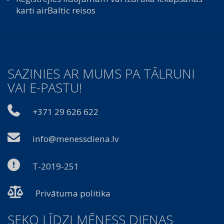
karti airBaltic reisos
SAZINIES AR MUMS PA TĀLRUNI
VAI E-PASTU!
+371 29 626 622
info@menessdiena.lv
T-2019-251
Privātuma politika
SEKO LĪDZI MĒNESS DIENAS