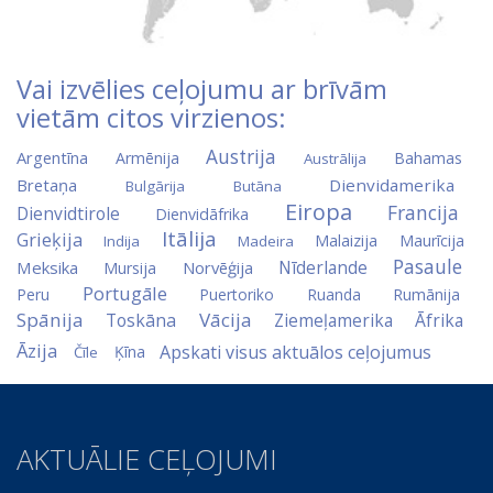
Vai izvēlies ceļojumu ar brīvām
vietām citos virzienos:
Austrija
Argentīna
Armēnija
Bahamas
Austrālija
Bretaņa
Dienvidamerika
Bulgārija
Butāna
Eiropa
Francija
Dienvidtirole
Dienvidāfrika
Itālija
Grieķija
Malaizija
Maurīcija
Indija
Madeira
Pasaule
Nīderlande
Meksika
Norvēģija
Mursija
Portugāle
Peru
Puertoriko
Ruanda
Rumānija
Spānija
Vācija
Toskāna
Ziemeļamerika
Āfrika
Āzija
Apskati visus aktuālos ceļojumus
Ķīna
Čīle
AKTUĀLIE CEĻOJUMI