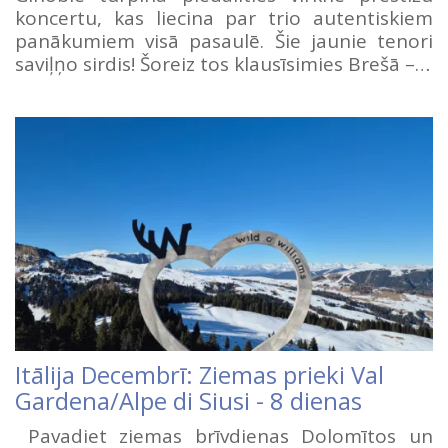
koncertu, kas liecina par trio autentiskiem
panākumiem visā pasaulē. Šie jaunie tenori
saviļņo sirdis! Šoreiz tos klausīsimies Brešā –…
Itālija Decembrī: Ziemas prieki Val
Gardena/Alpe di Siusi - 8 dienas
Pavadiet ziemas brīvdienas Dolomītos un