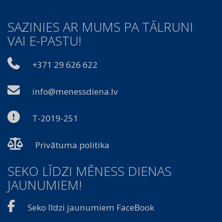
SAZINIES AR MUMS PA TĀLRUNI
VAI E-PASTU!
+371 29 626 622
info@menessdiena.lv
T-2019-251
Privātuma politika
SEKO LĪDZI MĒNESS DIENAS
JAUNUMIEM!
Seko līdzi jaunumiem FaceBook