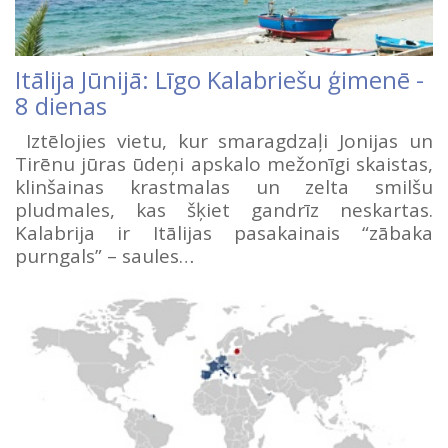
Itālija Jūnijā: Līgo Kalabriešu ģimenē -
8 dienas
Iztēlojies vietu, kur smaragdzaļi Jonijas un
Tirēnu jūras ūdeņi apskalo mežonīgi skaistas,
klinšainas krastmalas un zelta smilšu
pludmales, kas šķiet gandrīz neskartas.
Kalabrija ir Itālijas pasakainais “zābaka
purngals” – saules…