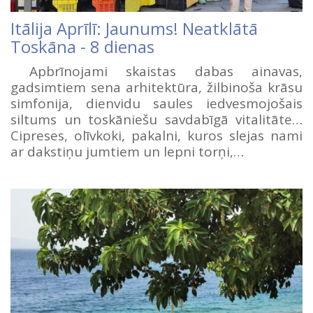
Itālija Aprīlī: Jaunums! Neatklātā
Toskāna - 8 dienas
Apbrīnojami skaistas dabas ainavas,
gadsimtiem sena arhitektūra, žilbinoša krāsu
simfonija, dienvidu saules iedvesmojošais
siltums un toskāniešu savdabīgā vitalitāte…
Cipreses, olīvkoki, pakalni, kuros slejas nami
ar dakstiņu jumtiem un lepni torņi,…