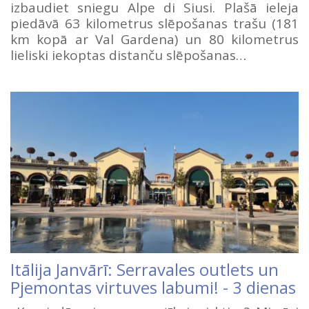
izbaudiet sniegu Alpe di Siusi. Plašā ieleja
piedāvā 63 kilometrus slēpošanas trašu (181
km kopā ar Val Gardena) un 80 kilometrus
lieliski iekoptas distanču slēpošanas…
Itālija Janvārī: Serravales outlets un
Pjemontas virtuves labumi! - 3 dienas