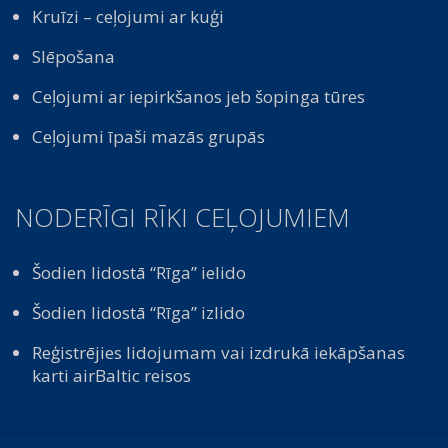
Kruīzi – ceļojumi ar kuģi
Slēpošana
Ceļojumi ar iepirkšanos jeb šopinga tūres
Ceļojumi īpaši mazās grupās
NODERĪGI RĪKI CEĻOJUMIEM
Šodien lidostā “Rīga” ielido
Šodien lidostā “Rīga” izlido
Reģistrējies lidojumam vai izdrukā iekāpšanas
karti airBaltic reisos