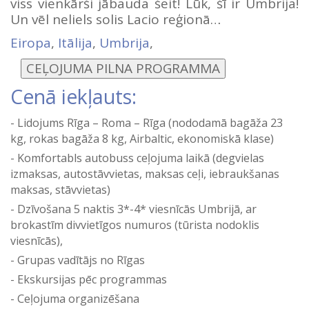
viss vienkārši jābauda šeit! Lūk, šī ir Umbrija!
Un vēl neliels solis Lacio reģionā…
Eiropa
,
Itālija
,
Umbrija
,
Cenā iekļauts:
Lidojums Rīga – Roma – Rīga (nododamā bagāža 23
kg, rokas bagāža 8 kg, Airbaltic, ekonomiskā klase)
Komfortabls autobuss ceļojuma laikā (degvielas
izmaksas, autostāvvietas, maksas ceļi, iebraukšanas
maksas, stāvvietas)
Dzīvošana 5 naktis 3*-4* viesnīcās Umbrijā, ar
brokastīm divvietīgos numuros (tūrista nodoklis
viesnīcās),
Grupas vadītājs no Rīgas
Ekskursijas pēc programmas
Ceļojuma organizēšana