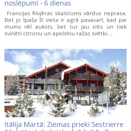
noslēpumi - 6 dienas
Francijas Rivjēras skaistums vārdus neprasa.
Bet jo īpaša šī vieta ir agrā pavasarī, kad pie
mums vēl auksts, bet tur jau silts un tiek
svinēti citronu un apelsīnu ražas svētki.…
Itālija Martā: Ziemas prieki Sestrierre