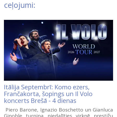
ceļojumi:
Itālija Septembrī: Komo ezers,
Frančakorta, šopings un Il Volo
koncerts Brešā - 4 dienas
Piero Barone, Ignazio Boschetto un Gianluca
Ginoble turpina piedalīties virknē prestižu