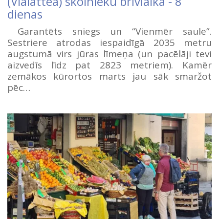
(Vialattea) skolnieku brīvlaikā - 8
dienas
Garantēts sniegs un “Vienmēr saule”.
Sestriere atrodas iespaidīgā 2035 metru
augstumā virs jūras līmeņa (un pacēlāji tevi
aizvedīs līdz pat 2823 metriem). Kamēr
zemākos kūrortos marts jau sāk smaržot
pēc…