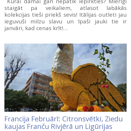
Kurai dāmai gan nepatīk iepirkties? Mierīgi
staigāt pa veikaliem, atlasot labākās
kolekcijas tieši priekš sevis! Itālijas outleti jau
ieguvuši milzu slavu un īpaši jauki tie ir
janvāri, kad cenas krīt!…
Francija Februārī: Citronsvētki, Ziedu
kaujas Franču Rivjērā un Ligūrijas