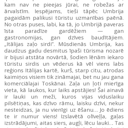
kam nav ne pieejas jūrai, ne robežas ar
ārvalstīm. Iespējams, tieši tāpēc Umbrija
pagaidām palikusi tūristu uzmanības paēnā.
No otras puses, labi, ka tā, jo Umbrijā paveras
īsta paradīze gardēžiem — gan
gastronomijas, gan dzīves baudītājiem.
„Itālijas zaļo sirdi”. Mūsdienās Umbrija, kas
daudzus gadu desmitus īpaši tūrisma nozarē
ir bijusi atstāta novārtā, šodien lēnām iekaro
tūristu sirdis un vēderus kā vēl viens labs
reģions Itālijas kartē, kurš, starp citu, atrodas
kaimiņos visiem tik zināmajai, bet nu jau gana
komerciālajai Toskānai. Zaļa un ļoti mierīga
vieta, kā laukos, kur laiks apstājies! Šai ainavā
ir lauki un meži, kuros vijas viduslaiku
pilsētiņas, kas dzīvo rāmu, laisku dzīvi, nekur
nesteidzas, ja nu vienīgi uz ēšanu… Jo ēdiens
te ir numur viens! Izslavētā olīveļļa, gaļas
izstrādājumi, aitas siers, augļi, lēcu lauki… Tas