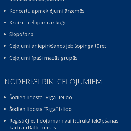
Koncertu apmeklējumi ārzemēs
Kruīzi – ceļojumi ar kuģi
Slēpošana
Ceļojumi ar iepirkšanos jeb šopinga tūres
Ceļojumi īpaši mazās grupās
NODERĪGI RĪKI CEĻOJUMIEM
Šodien lidostā “Rīga” ielido
Šodien lidostā “Rīga” izlido
Reģistrējies lidojumam vai izdrukā iekāpšanas
karti airBaltic reisos