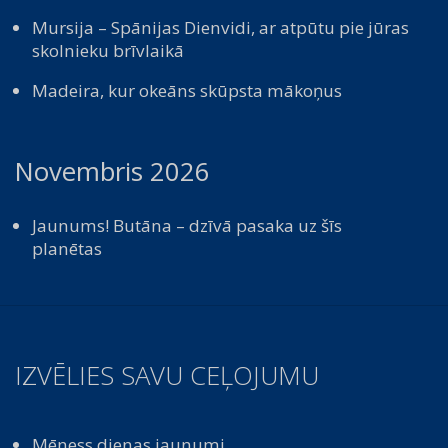
Mursija – Spānijas Dienvidi, ar atpūtu pie jūras
skolnieku brīvlaikā
Madeira, kur okeāns skūpsta mākoņus
Novembris 2026
Jaunums! Butāna – dzīvā pasaka uz šīs
planētas
IZVĒLIES SAVU CEĻOJUMU
Mēness dienas jaunumi