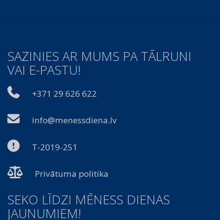
SAZINIES AR MUMS PA TĀLRUNI
VAI E-PASTU!
+371 29 626 622
info@menessdiena.lv
T-2019-251
Privātuma politika
SEKO LĪDZI MĒNESS DIENAS
JAUNUMIEM!