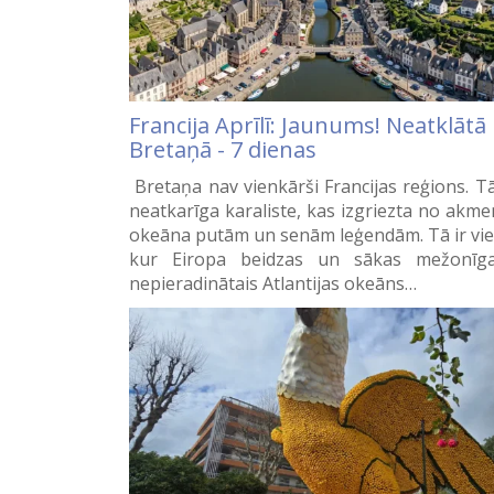
Francija Aprīlī: Jaunums! Neatklātā
Bretaņā - 7 dienas
Bretaņa nav vienkārši Francijas reģions. Tā
neatkarīga karaliste, kas izgriezta no akme
okeāna putām un senām leģendām. Tā ir vie
kur Eiropa beidzas un sākas mežonīga
nepieradinātais Atlantijas okeāns…