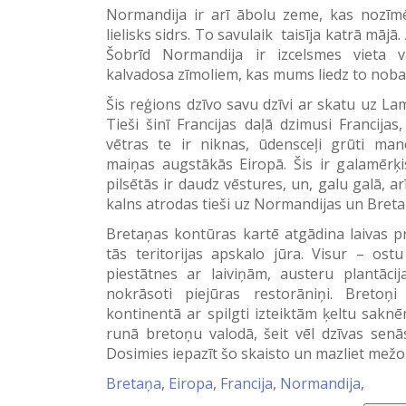
Normandija ir arī ābolu zeme, kas nozīmē,
lielisks sidrs. To savulaik taisīja katrā mājā.
Šobrīd Normandija ir izcelsmes vieta v
kalvadosa zīmoliem, kas mums liedz to noba
Šis reģions dzīvo savu dzīvi ar skatu uz L
Tieši šinī Francijas daļā dzimusi Francijas,
vētras te ir niknas, ūdensceļi grūti ma
maiņas augstākās Eiropā. Šis ir galamērķi
pilsētās ir daudz vēstures, un, galu galā, a
kalns atrodas tieši uz Normandijas un Bret
Bretaņas kontūras kartē atgādina laivas pr
tās teritorijas apskalo jūra. Visur – ostu
piestātnes ar laiviņām, austeru plantāci
nokrāsoti piejūras restorāniņi. Bretoņ
kontinentā ar spilgti izteiktām ķeltu sakn
runā bretoņu valodā, šeit vēl dzīvas senā
Dosimies iepazīt šo skaisto un mazliet mež
Bretaņa
,
Eiropa
,
Francija
,
Normandija
,