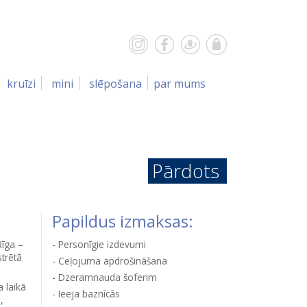
kruīzi
mini
slēpošana
par mums
Pārdots
Papildus izmaksas:
īga –
Personīgie izdevumi
strētā
Ceļojuma apdrošināšana
Dzeramnauda šoferim
 laikā
Ieeja baznīcās
,