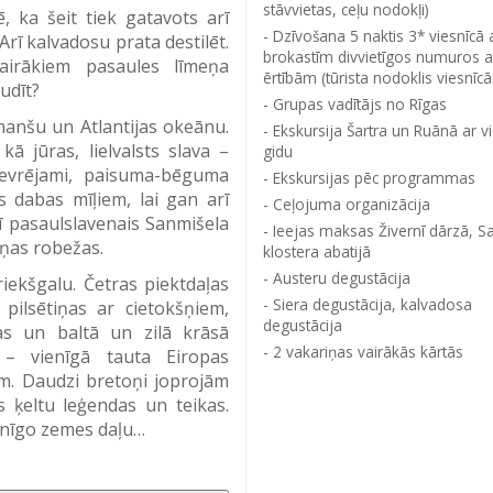
stāvvietas, ceļu nodokļi)
 ka šeit tiek gatavots arī
Dzīvošana 5 naktis 3* viesnīcā 
 Arī kalvadosu prata destilēt.
brokastīm divvietīgos numuros a
airākiem pasaules līmeņa
ērtībām (tūrista nodoklis viesnīcā
udīt?
Grupas vadītājs no Rīgas
amanšu un Atlantijas okeānu.
Ekskursija Šartra un Ruānā ar v
 kā jūras, lielvalsts slava –
gidu
nevrējami, paisuma-bēguma
Ekskursijas pēc programmas
s dabas mīļiem, lai gan arī
Ceļojuma organizācija
rī pasaulslavenais Sanmišela
Ieejas maksas Živernī dārzā, Sa
aņas robežas.
klostera abatijā
Austeru degustācija
iekšgalu. Četras piektdaļas
Siera degustācija, kalvadosa
 pilsētiņas ar cietokšņiem,
degustācija
jas un baltā un zilā krāsā
2 vakariņas vairākās kārtās
i – vienīgā tauta Eiropas
ēm. Daudzi bretoņi joprojām
s ķeltu leģendas un teikas.
onīgo zemes daļu…