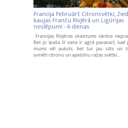
Francija Februārī: Citronsvētki, Zie
kaujas Franču Rivjērā un Ligūrijas
noslēpumi - 6 dienas
Francijas Rivjēras skaistums vārdus nepra
Bet jo īpaša šī vieta ir agrā pavasarī, kad 
mums vēl auksts, bet tur jau silts un t
svinēti citronu un apelsīnu ražas svētki.…