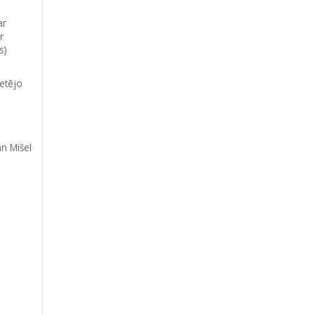
ar
r
s)
ietējo
n Mišel