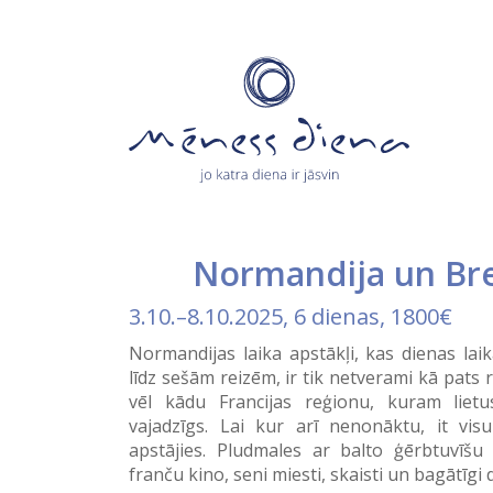
Normandija un Br
3.10.
–
8.10.2025
, 6 dienas, 1800€
Normandijas laika apstākļi, kas dienas laik
līdz sešām reizēm, ir tik netverami kā pats 
vēl kādu Francijas reģionu, kuram liet
vajadzīgs. Lai kur arī nenonāktu, it visu
apstājies. Pludmales ar balto ģērbtuvīš
franču kino, seni miesti, skaisti un bagātīgi d