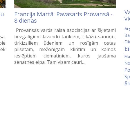
Va
du
Francija Martā: Pavasaris Provansā -
vi
8 dienas
Ar
Provansas vārds raisa asociācijas ar šķietami
Ba
sa.
bezgalīgiem lavandu laukiem, cikāžu sanoņu,
Di
pie
tirkīzziliem ūdeņiem un rosīgām ostas
E
iek
pilsētām, mežonīgām klintīm un kalnos
ieslēptiem ciematiņiem, kuros jaušama
Ma
senatnes elpa. Tam visam cauri…
No
Po
Sp
Āf