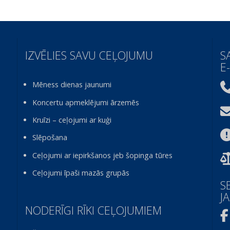
IZVĒLIES SAVU CEĻOJUMU
S
E
Mēness dienas jaunumi
Koncertu apmeklējumi ārzemēs
Kruīzi – ceļojumi ar kuģi
Slēpošana
Ceļojumi ar iepirkšanos jeb šopinga tūres
Ceļojumi īpaši mazās grupās
S
J
NODERĪGI RĪKI CEĻOJUMIEM