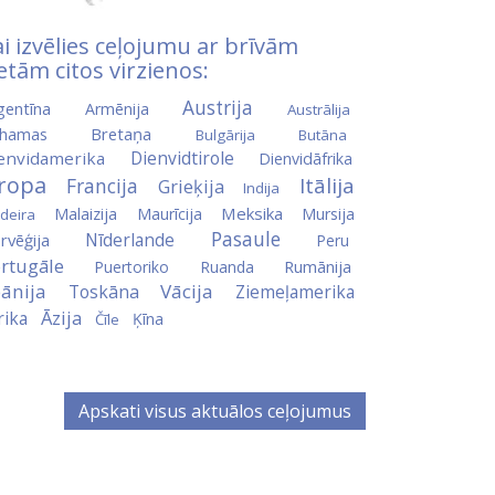
i izvēlies ceļojumu ar brīvām
etām citos virzienos:
Austrija
gentīna
Armēnija
Austrālija
Bretaņa
hamas
Bulgārija
Butāna
Dienvidtirole
envidamerika
Dienvidāfrika
iropa
Itālija
Francija
Grieķija
Indija
Meksika
Malaizija
Maurīcija
Mursija
deira
Pasaule
Nīderlande
rvēģija
Peru
rtugāle
Puertoriko
Ruanda
Rumānija
ānija
Vācija
Toskāna
Ziemeļamerika
Āzija
rika
Ķīna
Čīle
Apskati visus aktuālos ceļojumus