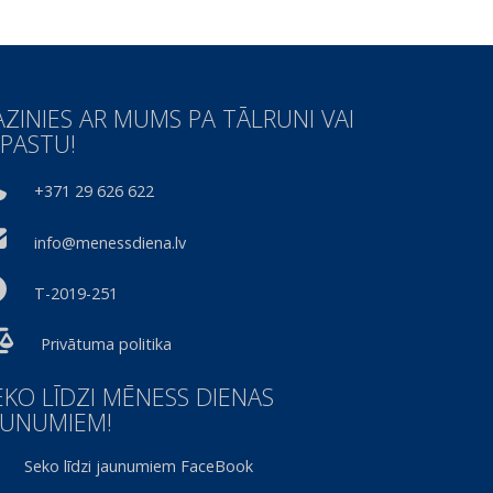
AZINIES AR MUMS PA TĀLRUNI VAI
-PASTU!
+371 29 626 622
info@menessdiena.lv
T-2019-251
Privātuma politika
EKO LĪDZI MĒNESS DIENAS
AUNUMIEM!
Seko līdzi jaunumiem FaceBook