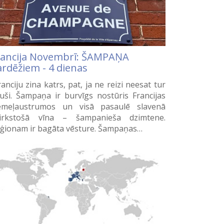
rancija Novembrī: ŠAMPAŅA
ardēžiem - 4 dienas
anciju zina katrs, pat, ja ne reizi neesat tur
juši. Šampaņa ir burvīgs nostūris Francijas
emeļaustrumos un visā pasaulē slavenā
irkstošā vīna – šampanieša dzimtene.
ģionam ir bagāta vēsture. Šampaņas…