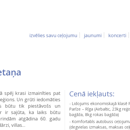
izvēlies savu ceļojumu
jaunumi
koncerti
etaņa
Cenā iekļauts:
ā spēj krasi izmainīties pat
reģions. Un grūti iedomāties
Lidojums ekonomiskajā klasē R
us būtu tik piestāvošs un
Parīze – Rīga (Airbaltic, 23kg reģi
r ir sajūta, ka laiks būtu
bagāža, 8kg rokas bagāža)
u rindām atgādina 60. gadu
Komfortabls autobuss ceļojuma
ārzi, villas…
(degvielas izmaksas, maksas ceļi