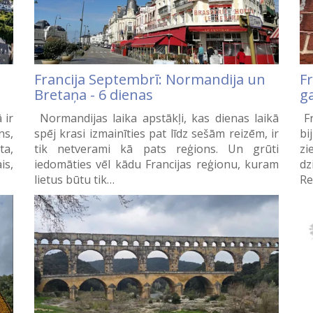
Francija Septembrī: Normandija un
F
Bretaņa - 6 dienas
g
 ir
Normandijas laika apstākļi, kas dienas laikā
Fr
ns,
spēj krasi izmainīties pat līdz sešām reizēm, ir
bi
ta,
tik netverami kā pats reģions. Un grūti
zi
is,
iedomāties vēl kādu Francijas reģionu, kuram
dz
lietus būtu tik…
Re