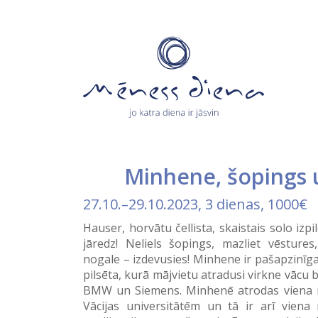
Minhene, šopings 
27.10.
–
29.10.2023
, 3 dienas, 1000€
Hauser, horvātu čellista, skaistais solo iz
jāredz! Neliels šopings, mazliet vēstures
nogale – izdevusies! Minhene ir pašapzinīg
pilsēta, kurā mājvietu atradusi virkne vācu 
BMW un Siemens. Minhenē atrodas viena n
Vācijas universitātēm un tā ir arī viena