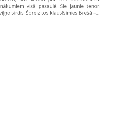
nākumiem visā pasaulē. Šie jaunie tenori
viļņo sirdis! Šoreiz tos klausīsimies Brešā –…