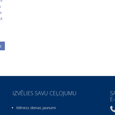
ja
u
a
ka
s
IZVĒLIES SAVU CEĻOJUMU
S
E
Mēness dienas jaunumi