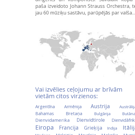
paša izveidoto Johann Strauss Orchestra, t
jau 60 mūziķu sastāvu, parūpējās par valša
Vai izvēlies ceļojumu ar brīvām
vietām citos virzienos:
Austrija
Argentīna
Armēnija
Austrālij
Bretaņa
Bahamas
Bulgārija
Butān
Dienvidtirole
Dienvidamerika
Dienvidāfri
Eiropa
Itāli
Francija
Grieķija
Indija