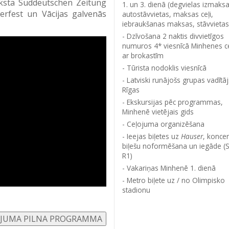
aksta Süddeutschen Zeitung
1. un 3. dienā (degvielas izmaksa
erfest un Vācijas galvenās
autostāvvietas, maksas ceļi,
iebraukšanas maksas, stāvvietas
Dzīvošana 2 naktis divvietīgos
numuros 4* viesnīcā Minhenes c
ar brokastīm
Tūrista nodoklis viesnīcā
Latviski runājošs grupas vadītā
Rīgas
Ekskursijas pēc programmas,
Minhenē vietējais gids
Ceļojuma organizēšana
Ieejas biļetes uz
Hauser
, koncer
biļešu noformēšana un iegāde (
R1)
Vakariņas Minhenē 1. dienā
Metro biļete uz / no Olimpisko
stadionu