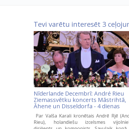
Tevi varētu interesēt 3 ceļoju
Nīderlande Decembrī: André Rieu
Ziemassvētku koncerts Māstrihtā,
Āhene un Disseldorfa - 4 dienas
Par Valša Karali kronētais Andrē Rjē (An
Rieu), holandiešu izcelsmes vijolnie
diriģents un komponists. Savulaik kopā