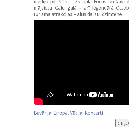
mediju pilsētām – žurnāla Focus un laikr
mājvieta. Galu galā – arī leģendārā Octob
tūrisma atrakcijas – alus dārzu, dzimtene.
Bavārija
,
Eiropa
,
Vācija
,
Koncerti