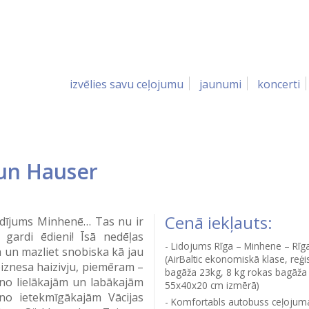
izvēlies savu ceļojumu
jaunumi
koncerti
un Hauser
Cenā iekļauts:
pildījums Minhenē… Tas nu ir
, gardi ēdieni! Īsā nedēļas
Lidojums Rīga – Minhene – Rīg
a un mazliet snobiska kā jau
(AirBaltic ekonomiskā klase, reģi
biznesa haizivju, piemēram –
bagāža 23kg, 8 kg rokas bagāža
o lielākajām un labākajām
55x40x20 cm izmērā)
 no ietekmīgākajām Vācijas
Komfortabls autobuss ceļojum