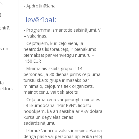
s,
Apdrošināšana
)
Ievērībai:
entrā,
Programma izmantotie saīsinājumi. V
– vakariņas.
Ceļotājiem, kuri ceļo vieni, ja
js no
neatrodas līdzbraucējs, ir pienākums
piemaksāt par vienvietīgu numuru –
150 EUR
Minimālais skaits grupā ir 14
personas. Ja 30 dienas pirms ceļojuma
tūristu skaits grupā ir mazāks par
ta
minimālo, ceļojums tiek organizēts,
Sektors
mainot cenu, vai tiek atcelts
Ceļojuma cena var pieaugt mainoties
LR likumdošanai “Par PVN”, lidostu
nodokļiem, kā arī saistībā ar ASV dolāra
kursa un degvielas cenas
sadārdzinājumu
Izbraukšanai no valsts ir nepieciešama
derīga pase vai personas apliecība (eID)