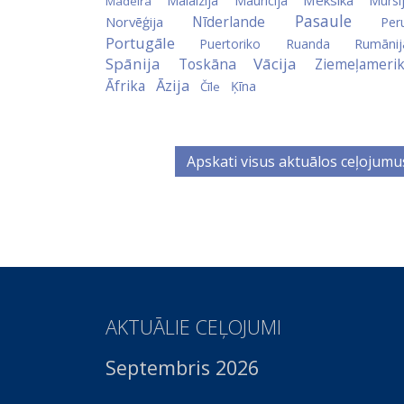
Meksika
Malaizija
Maurīcija
Mursi
Madeira
Pasaule
Nīderlande
Norvēģija
Per
Portugāle
Puertoriko
Ruanda
Rumānij
Spānija
Vācija
Toskāna
Ziemeļameri
Āzija
Āfrika
Ķīna
Čīle
Apskati visus aktuālos ceļojumu
AKTUĀLIE CEĻOJUMI
Septembris 2026