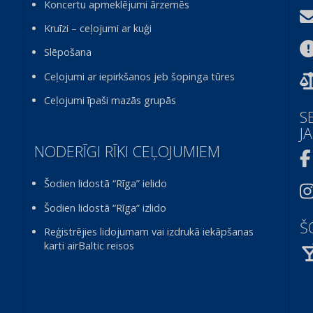
Koncertu apmeklējumi ārzemēs
Kruīzi – ceļojumi ar kuģi
Slēpošana
Ceļojumi ar iepirkšanos jeb šopinga tūres
Ceļojumi īpaši mazās grupās
S
J
NODERĪGI RĪKI CEĻOJUMIEM
Šodien lidostā “Rīga” ielido
Šodien lidostā “Rīga” izlido
Š
Reģistrējies lidojumam vai izdrukā iekāpšanas
karti airBaltic reisos