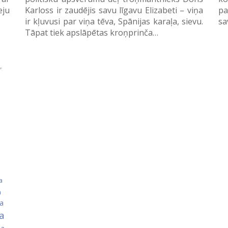
eju
Karloss ir zaudējis savu līgavu Elizabeti – viņa
pa
…
ir kļuvusi par viņa tēva, Spānijas karaļa, sievu.
sa
Tāpat tiek apslāpētas kroņprinča…
a
a
ka
ja