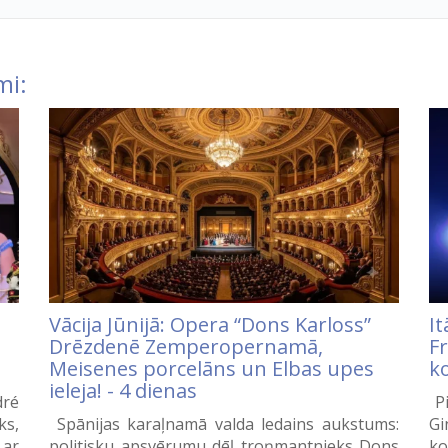
mi:
Vācija Jūnijā: Opera “Dons Karloss”
It
Drēzdenē Zemperopernamā,
Fr
Meisenes porcelāns un Elbas upes
ko
ieleja! - 4 dienas
dré
Pi
ks,
Spānijas karaļnamā valda ledains aukstums:
Gi
 ar
politisku apsvērumu dēļ troņmantnieks Dons
ko