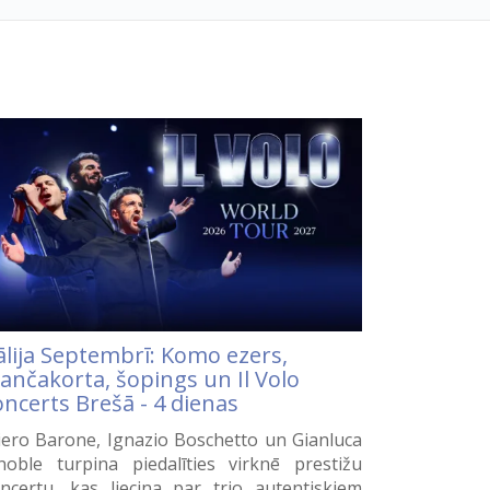
ālija Septembrī: Komo ezers,
ančakorta, šopings un Il Volo
ncerts Brešā - 4 dienas
ero Barone, Ignazio Boschetto un Gianluca
noble turpina piedalīties virknē prestižu
ncertu, kas liecina par trio autentiskiem