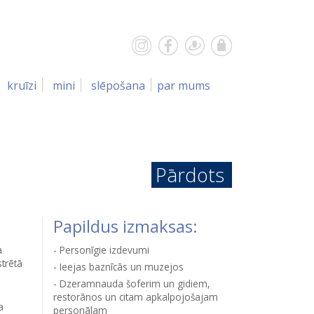
kruīzi
mini
slēpošana
par mums
Pārdots
Papildus izmaksas:
a
Personīgie izdevumi
strētā
Ieejas baznīcās un muzejos
Dzeramnauda šoferim un gidiem,
restorānos un citam apkalpojošajam
a
personālam