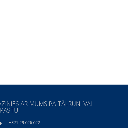
AZINIES AR MUMS PA TĀLRUNI VAI
-PASTU!
+371 29 626 622