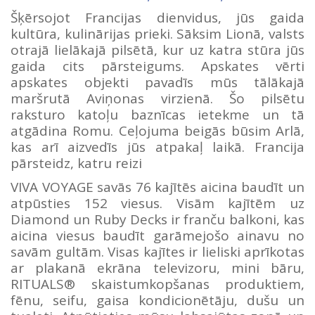
Šķērsojot Francijas dienvidus, jūs gaida
kultūra, kulinārijas prieki. Sāksim Lionā, valsts
otrajā lielākajā pilsētā, kur uz katra stūra jūs
gaida cits pārsteigums. Apskates vērti
apskates objekti pavadīs mūs tālākajā
maršrutā Aviņonas virzienā. Šo pilsētu
raksturo katoļu baznīcas ietekme un tā
atgādina Romu. Ceļojuma beigās būsim Arlā,
kas arī aizvedīs jūs atpakaļ laikā. Francija
pārsteidz, katru reizi
VIVA VOYAGE savās 76 kajītēs aicina baudīt un
atpūsties 152 viesus. Visām kajītēm uz
Diamond un Ruby Decks ir franču balkoni, kas
aicina viesus baudīt garāmejošo ainavu no
savām gultām. Visas kajītes ir lieliski aprīkotas
ar plakanā ekrāna televizoru, mini bāru,
RITUALS® skaistumkopšanas produktiem,
fēnu, seifu, gaisa kondicionētāju, dušu un