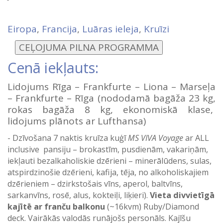
Eiropa
,
Francija
,
Luāras ieleja
,
Kruīzi
Cenā iekļauts:
Lidojums Rīga – Frankfurte – Liona – Marseļa
– Frankfurte – Rīga (nododamā bagāža 23 kg,
rokas bagāža 8 kg, ekonomiskā klase,
lidojums plānots ar Lufthansa)
Dzīvošana 7 naktis kruīza kuģī
MS VIVA Voyage
ar ALL
inclusive pansiju – brokastīm, pusdienām, vakariņām,
iekļauti bezalkaholiskie dzērieni – minerālūdens, sulas,
atspirdzinošie dzērieni, kafija, tēja, no alkoholiskajiem
dzērieniem – dzirkstošais vīns, aperol, baltvīns,
sarkanvīns, rosē, alus, kokteiļi, liķieri).
Vieta divvietīgā
kajītē ar franču balkonu
(~16kvm) Ruby/Diamond
deck. Vairākās valodās runājošs personāls. Kajīšu