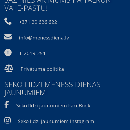
VAI E-PASTU!
+371 29 626 622
info@menessdiena.lv
T-2019-251
Privātuma politika
SEKO LĪDZI MĒNESS DIENAS
JAUNUMIEM!
Seko līdzi jaunumiem FaceBook
Seko līdzi jaunumiem Instagram