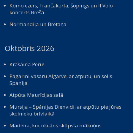
Komo ezers, Frančakorta, šopings un Il Volo
koncerts Brešā
Normandija un Bretaņa
Oktobris 2026
Krāsainā Peru!
Pagarini vasaru Algarvē, ar atpūtu, un solis
Spānijā
Atpūta Maurīcijas salā
Mursija – Spānijas Dienvidi, ar atpūtu pie jūras
skolnieku brīvlaikā
Madeira, kur okeāns skūpsta mākoņus