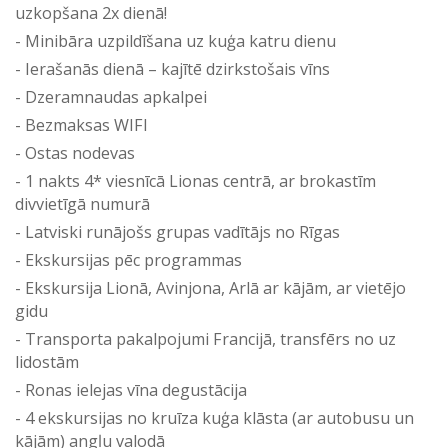
uzkopšana 2x dienā!
Minibāra uzpildīšana uz kuģa katru dienu
Ierašanās dienā – kajītē dzirkstošais vīns
Dzeramnaudas apkalpei
Bezmaksas WIFI
Ostas nodevas
1 nakts 4* viesnīcā Lionas centrā, ar brokastīm
divvietīgā numurā
Latviski runājošs grupas vadītājs no Rīgas
Ekskursijas pēc programmas
Ekskursija Lionā, Avinjona, Arlā ar kājām, ar vietējo
gidu
Transporta pakalpojumi Francijā, transfērs no uz
lidostām
Ronas ielejas vīna degustācija
4 ekskursijas no kruīza kuģa klāsta (ar autobusu un
kājām) angļu valodā