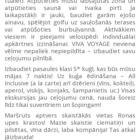
tualeti. Atpūtieties mūsu labsajūtas zonā un
atpūtieties saunā vai tvaika pirtī. Ja
laikapstākļi ir jauki, baudiet garām ejošo
ainavu, spēlējot golfu uz sauļošanās terases
vai atpūšoties burbuļvannā. Aktīvākiem
viesiem ir pieejami velosipēdi individuālai
apkārtnes izzināšanai. VIVA VOYAGE neviena
vēlme nepaliek nepiepildīta – izbaudiet savu
ceļojumu pilnībā.
Izbaudiet pasaules klasi 5* kuģī, kas būs mūsu
mājas 7 naktis! Uz kuģa ēdināšana – All
Inclusive (a la carte) arī dzērieni (vīns, kokteiļi,
aperol, viskijs, konjaks, šampanietis uc.) Visas
ekskursijas jau ceļojumu cenā, nauda šoreiz
līdz tikai suvenīriem un šopingam!
Maršruts aptvers skaistākās vietas Ronas
upes krastos! Mazie skaistie ciematiņi un
pilsētas, vīna dārzi, laba kompānija! Tas atkal
jāizbauda!