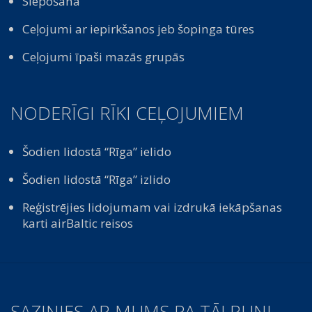
Slēpošana
Ceļojumi ar iepirkšanos jeb šopinga tūres
Ceļojumi īpaši mazās grupās
NODERĪGI RĪKI CEĻOJUMIEM
Šodien lidostā “Rīga” ielido
Šodien lidostā “Rīga” izlido
Reģistrējies lidojumam vai izdrukā iekāpšanas
karti airBaltic reisos
SAZINIES AR MUMS PA TĀLRUNI