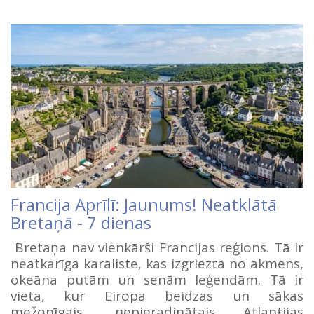
Francija Aprīlī: Jaunums! Neatklātā
Bretaņā - 7 dienas
Bretaņa nav vienkārši Francijas reģions. Tā ir
neatkarīga karaliste, kas izgriezta no akmens,
okeāna putām un senām leģendām. Tā ir
vieta, kur Eiropa beidzas un sākas
mežonīgais, nepieradinātais Atlantijas