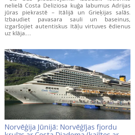
nelielā Costa Deliziosa kuģa labumus Adrijas
jūras piekrastē – Itālijā un Grieķijas salās.
Izbaudiet pavasara sauli un baseinus,
izgaršojiet autentiskus Itāļu virtuves ēdienus
uz klāja.…
Norvēģija Jūnijā: Norvēģījas fjordu
kruīzs ar Costa Diadema (kajītes ar