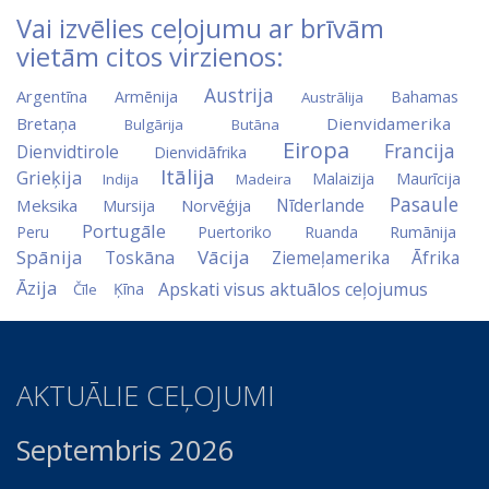
Vai izvēlies ceļojumu ar brīvām
vietām citos virzienos:
Austrija
Argentīna
Armēnija
Bahamas
Austrālija
Bretaņa
Dienvidamerika
Bulgārija
Butāna
Eiropa
Francija
Dienvidtirole
Dienvidāfrika
Itālija
Grieķija
Malaizija
Maurīcija
Indija
Madeira
Pasaule
Nīderlande
Meksika
Norvēģija
Mursija
Portugāle
Peru
Puertoriko
Ruanda
Rumānija
Spānija
Vācija
Toskāna
Ziemeļamerika
Āfrika
Āzija
Apskati visus aktuālos ceļojumus
Ķīna
Čīle
AKTUĀLIE CEĻOJUMI
Septembris 2026