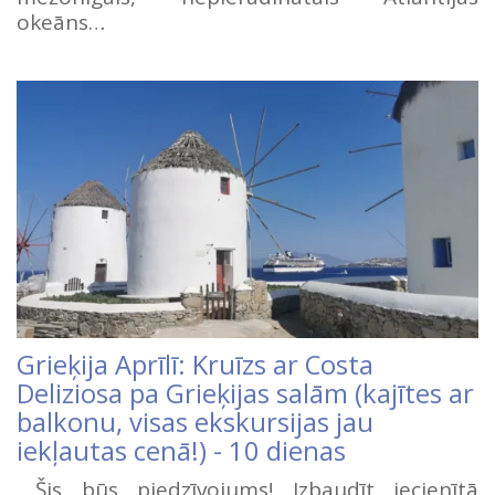
okeāns…
Grieķija Aprīlī: Kruīzs ar Costa
Deliziosa pa Grieķijas salām (kajītes ar
balkonu, visas ekskursijas jau
iekļautas cenā!) - 10 dienas
Šis būs piedzīvojums! Izbaudīt iecienītā