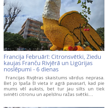
Francija Februārī: Citronsvētki, Ziedu
kaujas Franču Rivjērā un Ligūrijas
noslēpumi - 6 dienas
Francijas Rivjēras skaistums vārdus neprasa.
Bet jo īpaša šī vieta ir agrā pavasarī, kad pie
mums vēl auksts, bet tur jau silts un tiek
svinēti citronu un apelsīnu ražas svētki.…