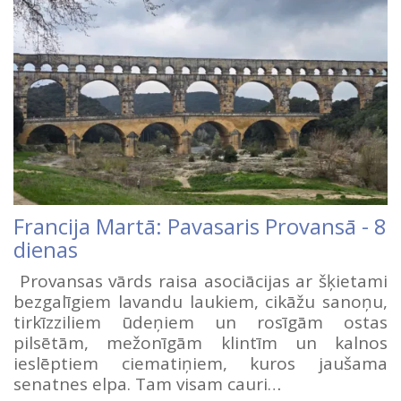
Francija Martā: Pavasaris Provansā - 8
dienas
Provansas vārds raisa asociācijas ar šķietami
bezgalīgiem lavandu laukiem, cikāžu sanoņu,
tirkīzziliem ūdeņiem un rosīgām ostas
pilsētām, mežonīgām klintīm un kalnos
ieslēptiem ciematiņiem, kuros jaušama
senatnes elpa. Tam visam cauri…