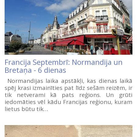
Francija Septembrī: Normandija un
Bretaņa - 6 dienas
Normandijas laika apstākļi, kas dienas laikā
spēj krasi izmainīties pat līdz sešām reizēm, ir
tik netverami kā pats reģions. Un grūti
iedomāties vēl kādu Francijas reģionu, kuram
lietus būtu tik…