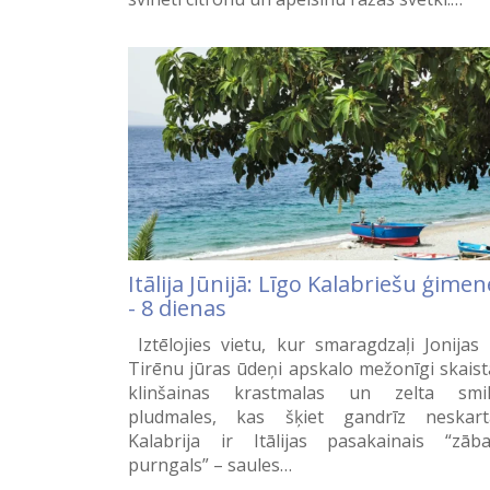
Itālija Jūnijā: Līgo Kalabriešu ģimen
- 8 dienas
Iztēlojies vietu, kur smaragdzaļi Jonijas
Tirēnu jūras ūdeņi apskalo mežonīgi skaist
klinšainas krastmalas un zelta smi
pludmales, kas šķiet gandrīz neskart
Kalabrija ir Itālijas pasakainais “zāb
purngals” – saules…