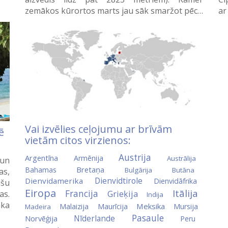
zemākos kūrortos marts jau sāk smaržot pēc…
ar
Vai izvēlies ceļojumu ar brīvām
ē
vietām citos virzienos:
Austrija
Argentīna
Armēnija
Austrālija
 un
Bretaņa
Bahamas
Bulgārija
Butāna
as,
Dienvidtirole
Dienvidamerika
Dienvidāfrika
lšu
Eiropa
Itālija
Francija
Grieķija
as.
Indija
aka
Meksika
Malaizija
Maurīcija
Mursija
Madeira
Pasaule
Nīderlande
Norvēģija
Peru