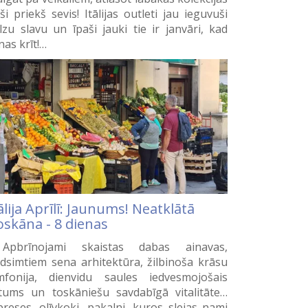
eši priekš sevis! Itālijas outleti jau ieguvuši
lzu slavu un īpaši jauki tie ir janvāri, kad
nas krīt!…
ālija Aprīlī: Jaunums! Neatklātā
oskāna - 8 dienas
pbrīnojami skaistas dabas ainavas,
dsimtiem sena arhitektūra, žilbinoša krāsu
mfonija, dienvidu saules iedvesmojošais
ltums un toskāniešu savdabīgā vitalitāte…
preses, olīvkoki, pakalni, kuros slejas nami