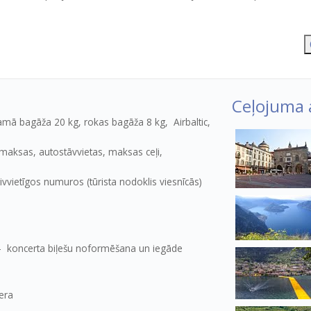
Ceļojuma a
mā bagāža 20 kg, rokas bagāža 8 kg, Airbaltic,
maksas, autostāvvietas, maksas ceļi,
ivvietīgos numuros (tūrista nodoklis viesnīcās)
– koncerta biļešu noformēšana un iegāde
zera