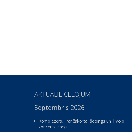
AKTUĀLIE CEĻOJUMI
Septembris 2026
Komo ezers, Frančakorta, šopings un Il Volo
koncerts Brešā