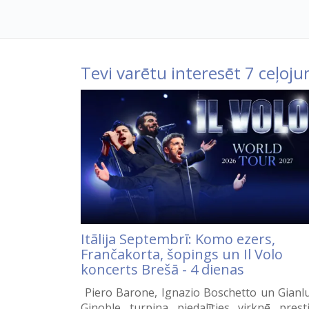
Tevi varētu interesēt 7 ceļoju
Itālija Septembrī: Komo ezers,
Frančakorta, šopings un Il Volo
koncerts Brešā - 4 dienas
Piero Barone, Ignazio Boschetto un Gianl
Ginoble turpina piedalīties virknē prest