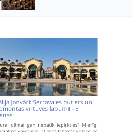
ālija Janvārī: Serravales outlets un
jemontas virtuves labumi! - 3
ienas
rai dāmai gan nepatīk iepirkties? Mierīgi
aigāt pa veikaliem, atlasot labākās kolekcijas