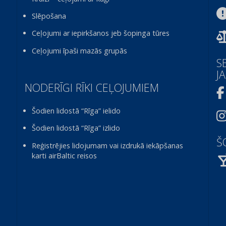
Slēpošana
Ceļojumi ar iepirkšanos jeb šopinga tūres
Ceļojumi īpaši mazās grupās
S
J
NODERĪGI RĪKI CEĻOJUMIEM
Šodien lidostā “Rīga” ielido
Šodien lidostā “Rīga” izlido
Š
Reģistrējies lidojumam vai izdrukā iekāpšanas
karti airBaltic reisos