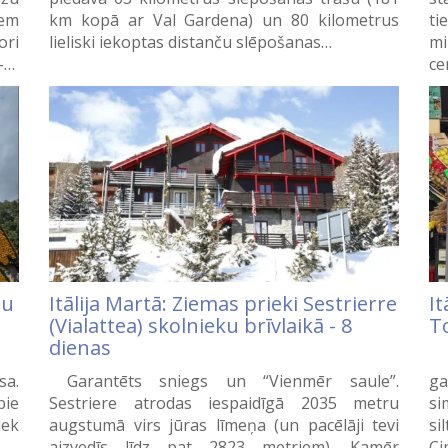
iem
km kopā ar Val Gardena) un 80 kilometrus
ti
ori
lieliski iekoptas distanču slēpošanas…
mi
 –…
ce
du
Itālija Martā: Ziemas prieki Sestrierre
It
(Vialattea) skolnieku brīvlaikā - 8
T
dienas
A
sa.
Garantēts sniegs un “Vienmēr saule”.
ga
pie
Sestriere atrodas iespaidīgā 2035 metru
si
iek
augstumā virs jūras līmeņa (un pacēlāji tevi
si
aizvedīs līdz pat 2823 metriem). Kamēr
Ci