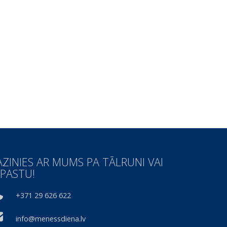
AZINIES AR MUMS PA TĀLRUNI VAI
-PASTU!
+371 29 626 622
info@menessdiena.lv