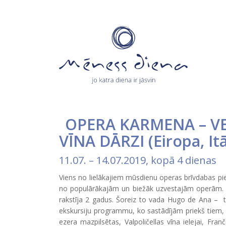
OPERA KARMENA – V
VĪNA DĀRZI
(
Eiropa
,
Itā
11.07.
–
14.07.2019
, kopā 4 dienas
Viens no lielākajiem mūsdienu operas brīvdabas pie
no populārākajām un biežāk uzvestajām operām. O
rakstīja 2 gadus. Šoreiz to vada Hugo de Ana – tā
ekskursiju programmu, ko sastādījām priekš tiem,
ezera mazpilsētas, Valpoličellas vīna ielejai, Fran