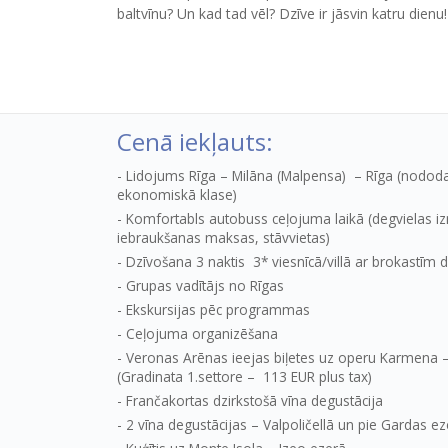
baltvīnu? Un kad tad vēl? Dzīve ir jāsvin katru dienu!
Cenā iekļauts:
Lidojums Rīga – Milāna (Malpensa) – Rīga (nododa
ekonomiskā klase)
Komfortabls autobuss ceļojuma laikā (degvielas iz
iebraukšanas maksas, stāvvietas)
Dzīvošana 3 naktis 3* viesnīcā/villā ar brokastīm d
Grupas vadītājs no Rīgas
Ekskursijas pēc programmas
Ceļojuma organizēšana
Veronas Arēnas ieejas biļetes uz operu Karmena 
(Gradinata 1.settore – 113 EUR plus tax)
Frančakortas dzirkstošā vīna degustācija
2 vīna degustācijas – Valpoličellā un pie Gardas e