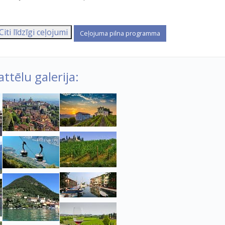
Citi līdzīgi ceļojumi
ttēlu galerija: