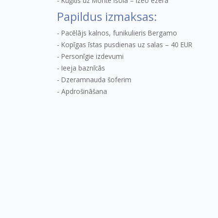
Kuģītis uz Monte Isola – Izeo ezerā
Papildus izmaksas:
Pacēlājs kalnos, funikulieris Bergamo
Kopīgas īstas pusdienas uz salas – 40 EUR
Personīgie izdevumi
Ieeja baznīcās
Dzeramnauda šoferim
Apdrošināšana