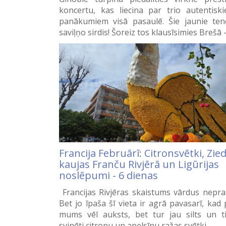
koncertu, kas liecina par trio autentisk
panākumiem visā pasaulē. Šie jaunie ten
saviļņo sirdis! Šoreiz tos klausīsimies Brešā
Francija Februārī: Citronsvētki, Zie
kaujas Franču Rivjērā un Ligūrijas
noslēpumi - 6 dienas
Francijas Rivjēras skaistums vārdus nepra
Bet jo īpaša šī vieta ir agrā pavasarī, kad 
mums vēl auksts, bet tur jau silts un t
svinēti citronu un apelsīnu ražas svētki.…