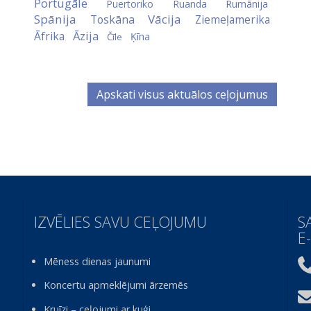
Portugāle
Puertoriko
Ruanda
Rumānija
Spānija
Vācija
Toskāna
Ziemeļamerika
Āzija
Āfrika
Ķīna
Čīle
Apskati visus aktuālos ceļojumus
IZVĒLIES SAVU CEĻOJUMU
S
E
Mēness dienas jaunumi
Koncertu apmeklējumi ārzemēs
Kruīzi – ceļojumi ar kuģi