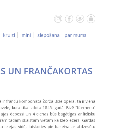
kruīzi
mini
slēpošana
par mums
AS UN FRANČAKORTAS
 ir franču komponista Žorža Bizē opera, tā ir viena
ele, kura tika izdota 1845. gadā. Bizē “Karmenu”
ajas debess! Un 4 dienas būs bagātīgas ar lielisku
garām tādām skaistām vietām kā Izeo ezers, Gardas
na ielejas vidū, laiskoties pie baseina ar atdzesētu