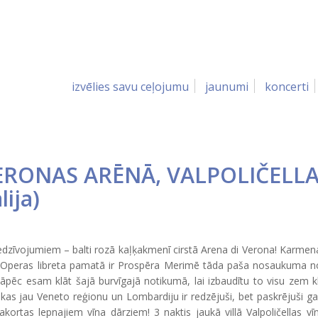
izvēlies savu ceļojumu
jaunumi
koncerti
ERONAS ARĒNĀ, VALPOLIČELL
lija
)
dzīvojumiem – balti rozā kaļķakmenī cirstā Arena di Verona! Karmena
peras libreta pamatā ir Prospēra Merimē tāda paša nosaukuma nov
pēc esam klāt šajā burvīgajā notikumā, lai izbaudītu to visu zem kl
 kas jau Veneto reģionu un Lombardiju ir redzējuši, bet paskrējuši 
čakortas lepnajiem vīna dārziem! 3 naktis jaukā villā Valpoličellas vī