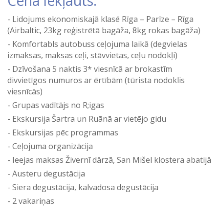
Cenā iekļauts:
Lidojums ekonomiskajā klasē Rīga – Parīze – Rīga
(Airbaltic, 23kg reģistrētā bagāža, 8kg rokas bagāža)
Komfortabls autobuss ceļojuma laikā (degvielas
izmaksas, maksas ceļi, stāvvietas, ceļu nodokļi)
Dzīvošana 5 naktis 3* viesnīcā ar brokastīm
divvietīgos numuros ar ērtībām (tūrista nodoklis
viesnīcās)
Grupas vadītājs no R;igas
Ekskursija Šartra un Ruānā ar vietējo gidu
Ekskursijas pēc programmas
Ceļojuma organizācija
Ieejas maksas Živernī dārzā, San Mišel klostera abatijā
Austeru degustācija
Siera degustācija, kalvadosa degustācija
2 vakariņas