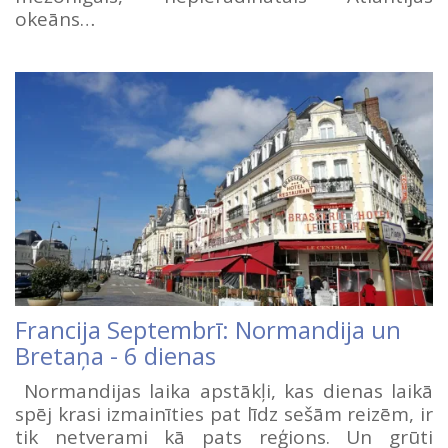
okeāns…
Francija Septembrī: Normandija un
Bretaņa - 6 dienas
Normandijas laika apstākļi, kas dienas laikā
spēj krasi izmainīties pat līdz sešām reizēm, ir
tik netverami kā pats reģions. Un grūti