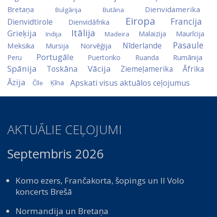
Bretaņa
Dienvidamerika
Bulgārija
Butāna
Eiropa
Francija
Dienvidtirole
Dienvidāfrika
Itālija
Grieķija
Malaizija
Maurīcija
Indija
Madeira
Pasaule
Nīderlande
Meksika
Norvēģija
Mursija
Portugāle
Peru
Puertoriko
Ruanda
Rumānija
Spānija
Vācija
Toskāna
Ziemeļamerika
Āfrika
Āzija
Apskati visus aktuālos ceļojumus
Ķīna
Čīle
AKTUĀLIE CEĻOJUMI
Septembris 2026
Komo ezers, Frančakorta, šopings un Il Volo
koncerts Brešā
Normandija un Bretaņa