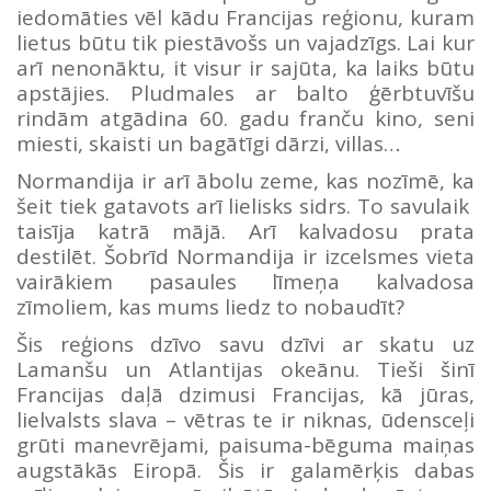
iedomāties vēl kādu Francijas reģionu, kuram
lietus būtu tik piestāvošs un vajadzīgs. Lai kur
arī nenonāktu, it visur ir sajūta, ka laiks būtu
apstājies. Pludmales ar balto ģērbtuvīšu
rindām atgādina 60. gadu franču kino, seni
miesti, skaisti un bagātīgi dārzi, villas…
Normandija ir arī ābolu zeme, kas nozīmē, ka
šeit tiek gatavots arī lielisks sidrs. To savulaik
taisīja katrā mājā. Arī kalvadosu prata
destilēt. Šobrīd Normandija ir izcelsmes vieta
vairākiem pasaules līmeņa kalvadosa
zīmoliem, kas mums liedz to nobaudīt?
Šis reģions dzīvo savu dzīvi ar skatu uz
Lamanšu un Atlantijas okeānu. Tieši šinī
Francijas daļā dzimusi Francijas, kā jūras,
lielvalsts slava – vētras te ir niknas, ūdensceļi
grūti manevrējami, paisuma-bēguma maiņas
augstākās Eiropā. Šis ir galamērķis dabas