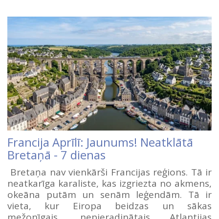
Francija Aprīlī: Jaunums! Neatklātā
Bretaņā - 7 dienas
Bretaņa nav vienkārši Francijas reģions. Tā ir
neatkarīga karaliste, kas izgriezta no akmens,
okeāna putām un senām leģendām. Tā ir
vieta, kur Eiropa beidzas un sākas
mežonīgais, nepieradinātais Atlantijas