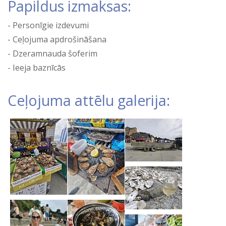
Papildus izmaksas:
Personīgie izdevumi
Ceļojuma apdrošināšana
Dzeramnauda šoferim
Ieeja baznīcās
Ceļojuma attēlu galerija: