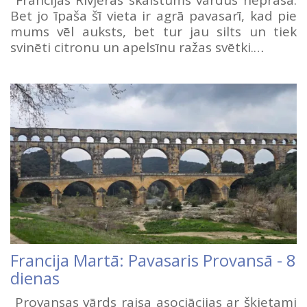
Francijas Rivjēras skaistums vārdus neprasa.
Bet jo īpaša šī vieta ir agrā pavasarī, kad pie
mums vēl auksts, bet tur jau silts un tiek
svinēti citronu un apelsīnu ražas svētki.…
Francija Martā: Pavasaris Provansā - 8
dienas
Provansas vārds raisa asociācijas ar šķietami