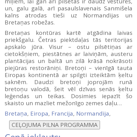
mīļiem, lai gan arī pilsētās ir daudz vēstures,
un, galu galā, arī pasaulslavenais Sanmišela
kalns atrodas tieši uz Normandijas un
Bretaņas robežas.
Bretaņas kontūras kartē atgādina laivas
priekšgalu. Četras piektdaļas tās teritorijas
apskalo jūra. Visur – ostu pilsētiņas ar
cietokšņiem, piestātnes ar laiviņām, austeru
plantācijas un baltā un zilā krāsā nokrāsoti
piejūras restorāniņi. Bretoņi – vienīgā tauta
Eiropas kontinentā ar spilgti izteiktām ķeltu
saknēm. Daudzi bretoņi joprojām runā
bretoņu valodā, šeit vēl dzīvas senās ķeltu
leģendas un teikas. Dosimies iepazīt šo
skaisto un mazliet mežonīgo zemes daļu…
Bretaņa
,
Eiropa
,
Francija
,
Normandija
,