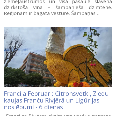
ziemeļaustrumos un visā pasaulē slavenā
dzirkstošā vīna – šampanieša dzimtene.
Reģionam ir bagāta vēsture. Šampaņas…
Francija Februārī: Citronsvētki, Ziedu
kaujas Franču Rivjērā un Ligūrijas
noslēpumi - 6 dienas