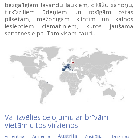
bezgalīgiem lavandu laukiem, cikāžu sanoņu,
tirkīzziliem ūdeņiem un rosīgām ostas
pilsētām, mežonīgām klintīm un kalnos
ieslēptiem ciematiņiem, kuros jaušama
senatnes elpa. Tam visam cauri…
Vai izvēlies ceļojumu ar brīvām
vietām citos virzienos:
Austrija
Argentīna
Armēnija
Bahamas
Austrālija