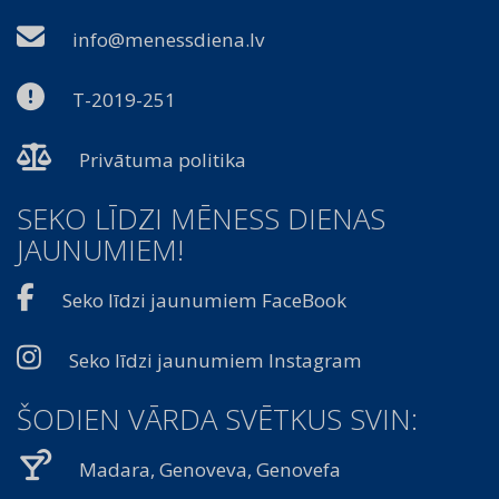
info@menessdiena.lv
T-2019-251
Privātuma politika
SEKO LĪDZI MĒNESS DIENAS
JAUNUMIEM!
Seko līdzi jaunumiem FaceBook
Seko līdzi jaunumiem Instagram
ŠODIEN VĀRDA SVĒTKUS SVIN:
Madara, Genoveva, Genovefa