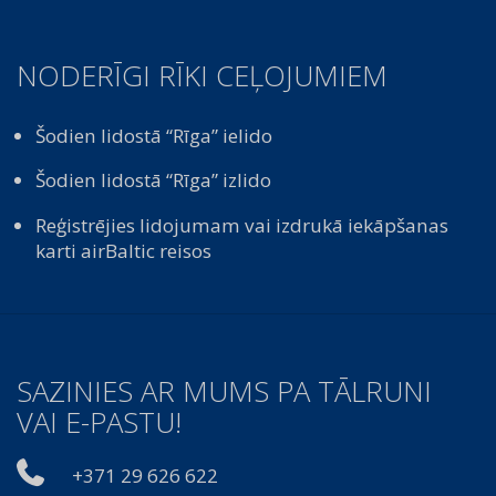
NODERĪGI RĪKI CEĻOJUMIEM
Šodien lidostā “Rīga” ielido
Šodien lidostā “Rīga” izlido
Reģistrējies lidojumam vai izdrukā iekāpšanas
karti airBaltic reisos
SAZINIES AR MUMS PA TĀLRUNI
VAI E-PASTU!
+371 29 626 622