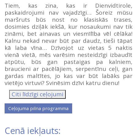
Tiem, kas zina, kas ir Dienvidtirole,
paskaidrojumi nav vajadzīgi… Šoreiz mūsu
maršruts būs nost no klasiskās trases,
dosimies dziļāk iekšā, kur nosaukumi nav tik
zināmi, bet ainavas un viesmīlība vēl cēlāka!
Kalnu nekad nevar būt par daudz, tieši tāpat
kā laba vīna… Dzīvojot uz vietas 5 naktis
vienā vietā, mēs varēsim nesteidzīgi izbaudīt
atpūtu, būs gan pastaigas pa kalniem,
braucieni ar pacēlājiem, serpentīnu ceļi, gan
gardas maltītes, jo kas var būt labāks par
vietējo virtuvi? Svinēsim dzīvi katru dienu!
Citi līdzīgi ceļojumi
Cenā iekļauts: