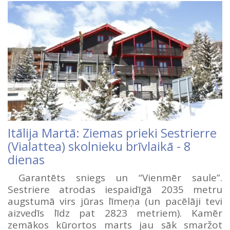
Itālija Martā: Ziemas prieki Sestrierre
(Vialattea) skolnieku brīvlaikā - 8
dienas
Garantēts sniegs un “Vienmēr saule”.
Sestriere atrodas iespaidīgā 2035 metru
augstumā virs jūras līmeņa (un pacēlāji tevi
aizvedīs līdz pat 2823 metriem). Kamēr
zemākos kūrortos marts jau sāk smaržot