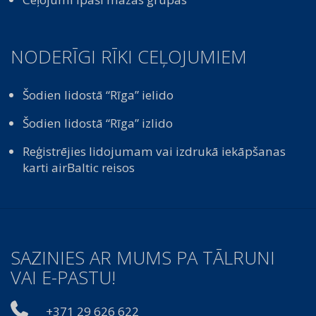
NODERĪGI RĪKI CEĻOJUMIEM
Šodien lidostā “Rīga” ielido
Šodien lidostā “Rīga” izlido
Reģistrējies lidojumam vai izdrukā iekāpšanas
karti airBaltic reisos
SAZINIES AR MUMS PA TĀLRUNI
VAI E-PASTU!
+371 29 626 622