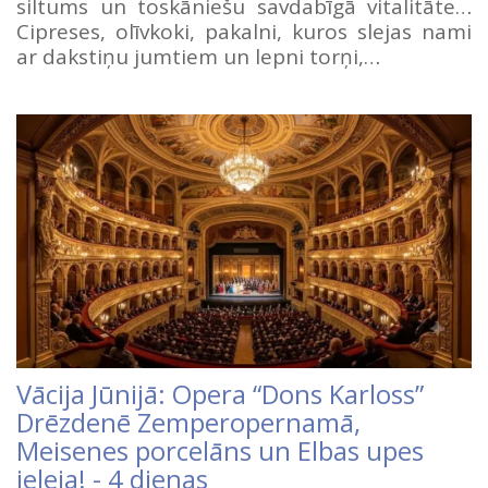
siltums un toskāniešu savdabīgā vitalitāte…
Cipreses, olīvkoki, pakalni, kuros slejas nami
ar dakstiņu jumtiem un lepni torņi,…
Vācija Jūnijā: Opera “Dons Karloss”
Drēzdenē Zemperopernamā,
Meisenes porcelāns un Elbas upes
ieleja! - 4 dienas