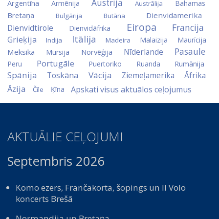
Austrija
Argentīna
Armēnija
Bahamas
Austrālija
Bretaņa
Dienvidamerika
Bulgārija
Butāna
Eiropa
Francija
Dienvidtirole
Dienvidāfrika
Itālija
Grieķija
Malaizija
Maurīcija
Indija
Madeira
Pasaule
Nīderlande
Meksika
Norvēģija
Mursija
Portugāle
Peru
Puertoriko
Ruanda
Rumānija
Spānija
Vācija
Toskāna
Ziemeļamerika
Āfrika
Āzija
Apskati visus aktuālos ceļojumus
Ķīna
Čīle
AKTUĀLIE CEĻOJUMI
Septembris 2026
Komo ezers, Frančakorta, šopings un Il Volo
koncerts Brešā
Normandija un Bretaņa