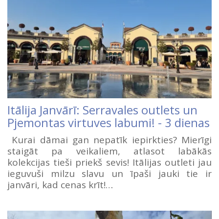
Itālija Janvārī: Serravales outlets un
Pjemontas virtuves labumi! - 3 dienas
Kurai dāmai gan nepatīk iepirkties? Mierīgi
staigāt pa veikaliem, atlasot labākās
kolekcijas tieši priekš sevis! Itālijas outleti jau
ieguvuši milzu slavu un īpaši jauki tie ir
janvāri, kad cenas krīt!…