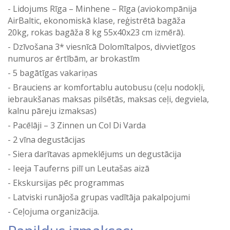
Lidojums Rīga – Minhene – Rīga (aviokompānija
AirBaltic, ekonomiskā klase, reģistrētā bagāža
20kg, rokas bagāža 8 kg 55x40x23 cm izmērā).
Dzīvošana 3* viesnīcā Dolomītalpos, divvietīgos
numuros ar ērtībām, ar brokastīm
5 bagātīgas vakariņas
Brauciens ar komfortablu autobusu (ceļu nodokļi,
iebraukšanas maksas pilsētās, maksas ceļi, degviela,
kalnu pāreju izmaksas)
Pacēlāji – 3 Zinnen un Col Di Varda
2 vīna degustācijas
Siera darītavas apmeklējums un degustācija
Ieeja Tauferns pilī un Leutašas aizā
Ekskursijas pēc programmas
Latviski runājoša grupas vadītāja pakalpojumi
Ceļojuma organizācija.