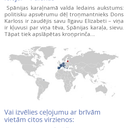
Spānijas karaļnamā valda ledains aukstums:
politisku apsvērumu dēļ troņmantnieks Dons
Karloss ir zaudējis savu līgavu Elizabeti – viņa
ir kļuvusi par viņa tēva, Spānijas karaļa, sievu.
Tāpat tiek apslāpētas kroņprinča…
Vai izvēlies ceļojumu ar brīvām
vietām citos virzienos: