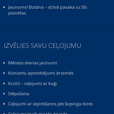
Jaunums! Butāna – dzīvā pasaka uz šīs
planētas
IZVĒLIES SAVU CEĻOJUMU
Mēness dienas jaunumi
Koncertu apmeklējumi ārzemēs
Kruīzi – ceļojumi ar kuģi
Slēpošana
Ceļojumi ar iepirkšanos jeb šopinga tūres
Ceļojumi īpaši mazās grupās