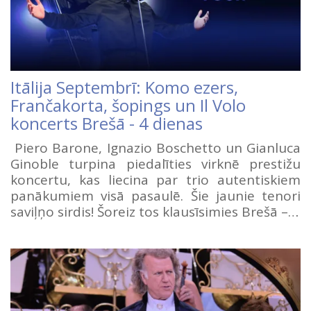
Itālija Septembrī: Komo ezers,
Frančakorta, šopings un Il Volo
koncerts Brešā - 4 dienas
Piero Barone, Ignazio Boschetto un Gianluca
Ginoble turpina piedalīties virknē prestižu
koncertu, kas liecina par trio autentiskiem
panākumiem visā pasaulē. Šie jaunie tenori
saviļņo sirdis! Šoreiz tos klausīsimies Brešā –…