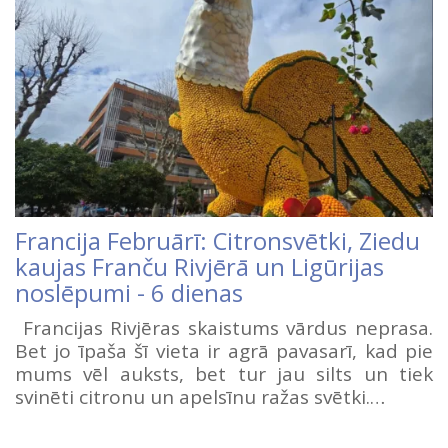
Francija Februārī: Citronsvētki, Ziedu
kaujas Franču Rivjērā un Ligūrijas
noslēpumi - 6 dienas
Francijas Rivjēras skaistums vārdus neprasa.
Bet jo īpaša šī vieta ir agrā pavasarī, kad pie
mums vēl auksts, bet tur jau silts un tiek
svinēti citronu un apelsīnu ražas svētki.…