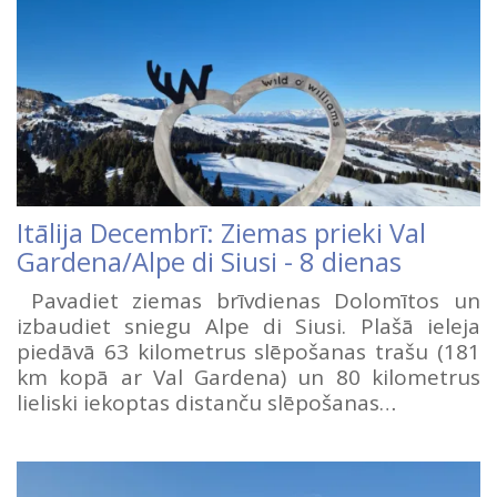
Itālija Decembrī: Ziemas prieki Val
Gardena/Alpe di Siusi - 8 dienas
Pavadiet ziemas brīvdienas Dolomītos un
izbaudiet sniegu Alpe di Siusi. Plašā ieleja
piedāvā 63 kilometrus slēpošanas trašu (181
km kopā ar Val Gardena) un 80 kilometrus
lieliski iekoptas distanču slēpošanas…