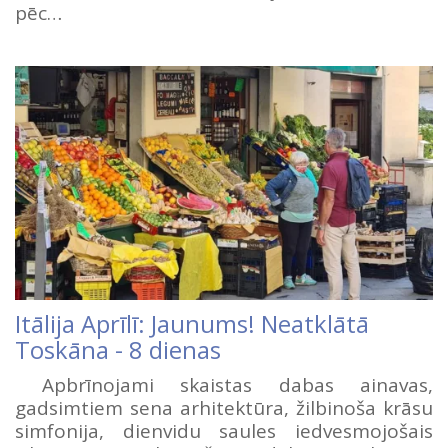
pēc…
Itālija Aprīlī: Jaunums! Neatklātā
Toskāna - 8 dienas
Apbrīnojami skaistas dabas ainavas,
gadsimtiem sena arhitektūra, žilbinoša krāsu
simfonija, dienvidu saules iedvesmojošais