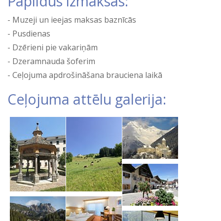
Papildus izmaksas:
Muzeji un ieejas maksas baznīcās
Pusdienas
Dzērieni pie vakariņām
Dzeramnauda šoferim
Ceļojuma apdrošināšana brauciena laikā
Ceļojuma attēlu galerija: