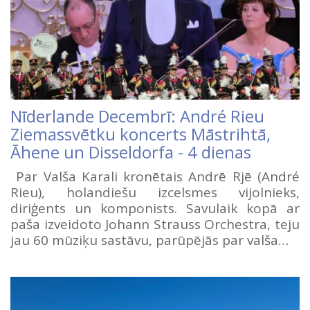
Nīderlande Decembrī: André Rieu
Ziemassvētku koncerts Māstrihtā,
Āhene un Disseldorfa - 4 dienas
Par Valša Karali kronētais Andrē Rjē (André
Rieu), holandiešu izcelsmes vijolnieks,
diriģents un komponists. Savulaik kopā ar
paša izveidoto Johann Strauss Orchestra, teju
jau 60 mūziķu sastāvu, parūpējās par valša…