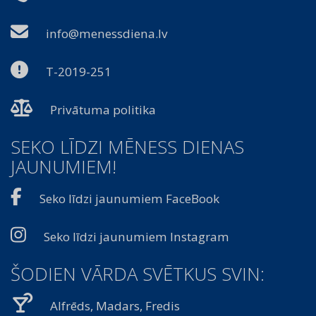
info@menessdiena.lv
T-2019-251
Privātuma politika
SEKO LĪDZI MĒNESS DIENAS
JAUNUMIEM!
Seko līdzi jaunumiem FaceBook
Seko līdzi jaunumiem Instagram
ŠODIEN VĀRDA SVĒTKUS SVIN:
Alfrēds, Madars, Fredis