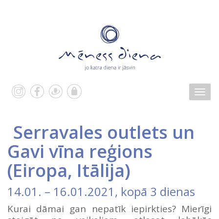
Serravales outlets un
Gavi vīna reģions
(
Eiropa
,
Itālija
)
14.01.
–
16.01.2021
, kopā 3 dienas
Kurai dāmai gan nepatīk iepirkties? Mierīgi