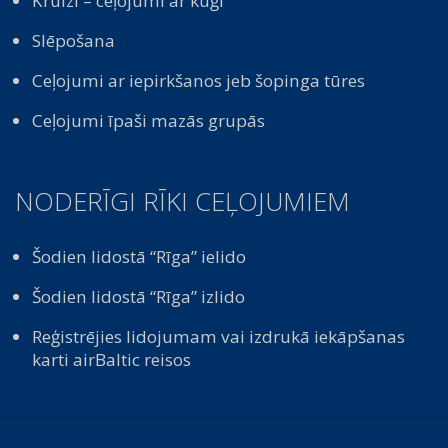
Kruīzi – ceļojumi ar kuģi
Slēpošana
Ceļojumi ar iepirkšanos jeb šopinga tūres
Ceļojumi īpaši mazās grupās
NODERĪGI RĪKI CEĻOJUMIEM
Šodien lidostā “Rīga” ielido
Šodien lidostā “Rīga” izlido
Reģistrējies lidojumam vai izdrukā iekāpšanas
karti airBaltic reisos