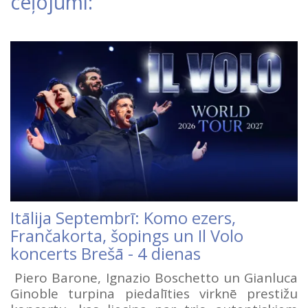
ceļojumi:
Itālija Septembrī: Komo ezers,
Frančakorta, šopings un Il Volo
koncerts Brešā - 4 dienas
Piero Barone, Ignazio Boschetto un Gianluca
Ginoble turpina piedalīties virknē prestižu