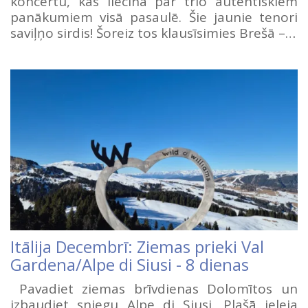
koncertu, kas liecina par trio autentiskiem
panākumiem visā pasaulē. Šie jaunie tenori
saviļņo sirdis! Šoreiz tos klausīsimies Brešā –…
Itālija Decembrī: Ziemas prieki Val
Gardena/Alpe di Siusi - 8 dienas
Pavadiet ziemas brīvdienas Dolomītos un
izbaudiet sniegu Alpe di Siusi. Plašā ieleja