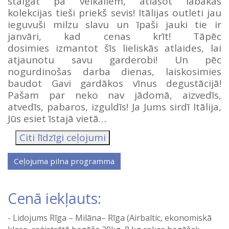
staigāt pa veikaliem, atlasot labākās
kolekcijas tieši priekš sevis! Itālijas outleti jau
ieguvuši milzu slavu un īpaši jauki tie ir
janvāri, kad cenas krīt! Tāpēc
dosimies izmantot šīs lieliskās atlaides, lai
atjaunotu savu garderobi! Un pēc
nogurdinošas darba dienas, laiskosimies
baudot Gavi gardākos vīnus degustācijā!
Pašam par neko nav jādomā, aizvedīs,
atvedīs, pabaros, izguldīs! Ja Jums sirdī Itālija,
Jūs esiet īstajā vietā…
Citi līdzīgi ceļojumi
Cenā iekļauts:
Lidojums Rīga – Milāna– Rīga (Airbaltic, ekonomiskā