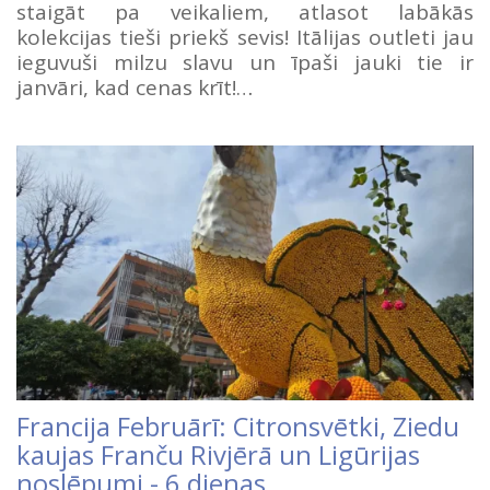
staigāt pa veikaliem, atlasot labākās
kolekcijas tieši priekš sevis! Itālijas outleti jau
ieguvuši milzu slavu un īpaši jauki tie ir
janvāri, kad cenas krīt!…
Francija Februārī: Citronsvētki, Ziedu
kaujas Franču Rivjērā un Ligūrijas
noslēpumi - 6 dienas