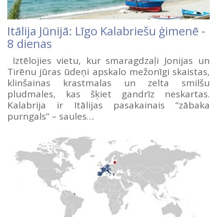
Itālija Jūnijā: Līgo Kalabriešu ģimenē -
8 dienas
Iztēlojies vietu, kur smaragdzaļi Jonijas un
Tirēnu jūras ūdeņi apskalo mežonīgi skaistas,
klinšainas krastmalas un zelta smilšu
pludmales, kas šķiet gandrīz neskartas.
Kalabrija ir Itālijas pasakainais “zābaka
purngals” – saules…