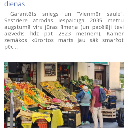
dienas
Garantēts sniegs un “Vienmēr saule”.
Sestriere atrodas iespaidīgā 2035 metru
augstumā virs jūras līmeņa (un pacēlāji tevi
aizvedīs līdz pat 2823 metriem). Kamēr
zemākos kūrortos marts jau sāk smaržot
pēc…