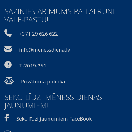
SAZINIES AR MUMS PA TĀLRUNI
VAI E-PASTU!
+371 29 626 622
info@menessdiena.lv
T-2019-251
Privātuma politika
SEKO LĪDZI MĒNESS DIENAS
JAUNUMIEM!
Seko līdzi jaunumiem FaceBook