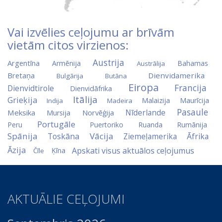
Vai izvēlies ceļojumu ar brīvām
vietām citos virzienos:
Austrija
Argentīna
Armēnija
Bahamas
Austrālija
Bretaņa
Dienvidamerika
Bulgārija
Butāna
Eiropa
Francija
Dienvidtirole
Dienvidāfrika
Itālija
Grieķija
Malaizija
Maurīcija
Indija
Madeira
Pasaule
Nīderlande
Meksika
Norvēģija
Mursija
Portugāle
Peru
Puertoriko
Ruanda
Rumānija
Spānija
Vācija
Toskāna
Ziemeļamerika
Āfrika
Āzija
Apskati visus aktuālos ceļojumus
Ķīna
Čīle
AKTUĀLIE CEĻOJUMI