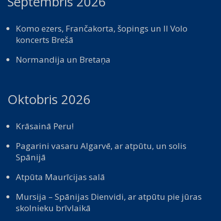
Septembris 2026
Komo ezers, Frančakorta, šopings un Il Volo
koncerts Brešā
Normandija un Bretaņa
Oktobris 2026
Krāsainā Peru!
Pagarini vasaru Algarvē, ar atpūtu, un solis
Spānijā
Atpūta Maurīcijas salā
Mursija – Spānijas Dienvidi, ar atpūtu pie jūras
skolnieku brīvlaikā