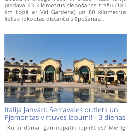
piedāvā 63 kilometrus slēpošanas trašu (181
km kopā ar Val Gardena) un 80 kilometrus
lieliski iekoptas distanču slēpošanas…
Itālija Janvārī: Serravales outlets un
Pjemontas virtuves labumi! - 3 dienas
Kurai dāmai gan nepatīk iepirkties? Mierīgi