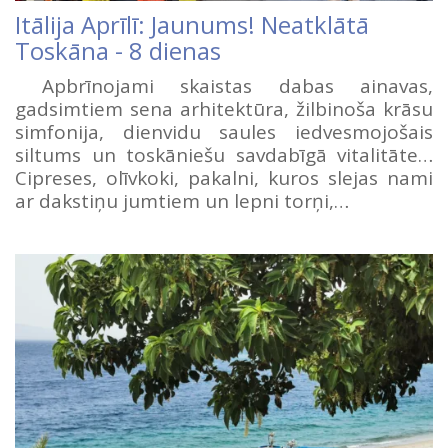
Itālija Aprīlī: Jaunums! Neatklātā
Toskāna - 8 dienas
Apbrīnojami skaistas dabas ainavas,
gadsimtiem sena arhitektūra, žilbinoša krāsu
simfonija, dienvidu saules iedvesmojošais
siltums un toskāniešu savdabīgā vitalitāte…
Cipreses, olīvkoki, pakalni, kuros slejas nami
ar dakstiņu jumtiem un lepni torņi,…