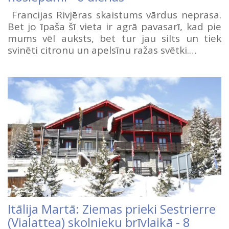
Francijas Rivjēras skaistums vārdus neprasa.
Bet jo īpaša šī vieta ir agrā pavasarī, kad pie
mums vēl auksts, bet tur jau silts un tiek
svinēti citronu un apelsīnu ražas svētki.…
Itālija Martā: Ziemas prieki Sestrierre
(Vialattea) skolnieku brīvlaikā - 8