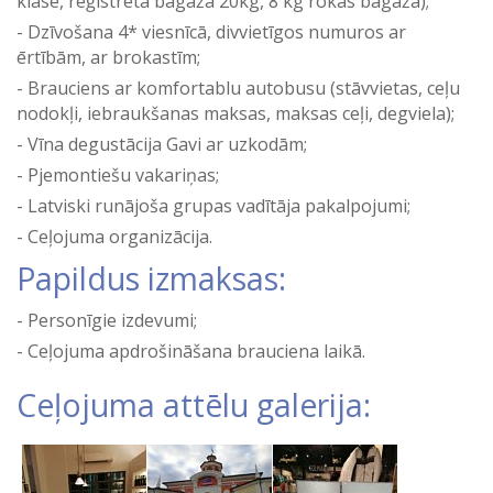
klase, reģistrētā bagāža 20kg, 8 kg rokas bagāža);
Dzīvošana 4* viesnīcā, divvietīgos numuros ar
ērtībām, ar brokastīm;
Brauciens ar komfortablu autobusu (stāvvietas, ceļu
nodokļi, iebraukšanas maksas, maksas ceļi, degviela);
Vīna degustācija Gavi ar uzkodām;
Pjemontiešu vakariņas;
Latviski runājoša grupas vadītāja pakalpojumi;
Ceļojuma organizācija.
Papildus izmaksas:
Personīgie izdevumi;
Ceļojuma apdrošināšana brauciena laikā.
Ceļojuma attēlu galerija: