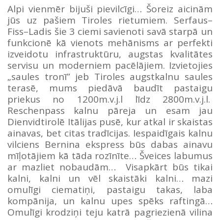
Alpi vienmēr bijuši pievilcīgi… Šoreiz aicinām
jūs uz pašiem Tiroles rietumiem. Serfaus–
Fiss–Ladis šie 3 ciemi savienoti savā starpā un
funkcionē kā vienots mehānisms ar perfekti
izveidotu infrastruktūru, augstas kvalitātes
servisu un moderniem pacēlājiem. Izvietojies
„saules tronī” jeb Tiroles augstkalnu saules
terasē, mums piedāvā baudīt pastaigu
priekus no 1200m.v.j.l līdz 2800m.v.j.l.
Reschenpass kalnu pāreja un esam jau
Dienvidtirolē Itālijas pusē, kur atkal ir skaistas
ainavas, bet citas tradīcijas. Iespaidīgais kalnu
vilciens Bernina ekspress būs dabas ainavu
mīļotājiem kā tāda rozīnīte… Šveices labumus
ar mazliet nobaudām… Visapkārt būs tikai
kalni, kalni un vēl skaistāki kalni… mazi
omulīgi ciematiņi, pastaigu takas, laba
kompānija, un kalnu upes spēks raftingā…
Omulīgi krodziņi teju katrā pagriezienā vilina