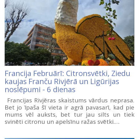
Francija Februārī: Citronsvētki, Ziedu
kaujas Franču Rivjērā un Ligūrijas
noslēpumi - 6 dienas
Francijas Rivjēras skaistums vārdus neprasa.
Bet jo īpaša šī vieta ir agrā pavasarī, kad pie
mums vēl auksts, bet tur jau silts un tiek
svinēti citronu un apelsīnu ražas svētki.…