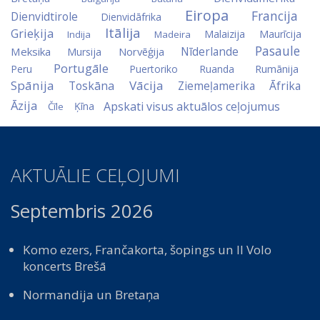
Eiropa
Francija
Dienvidtirole
Dienvidāfrika
Itālija
Grieķija
Malaizija
Maurīcija
Indija
Madeira
Pasaule
Nīderlande
Meksika
Norvēģija
Mursija
Portugāle
Peru
Puertoriko
Ruanda
Rumānija
Spānija
Vācija
Toskāna
Ziemeļamerika
Āfrika
Āzija
Apskati visus aktuālos ceļojumus
Ķīna
Čīle
AKTUĀLIE CEĻOJUMI
Septembris 2026
Komo ezers, Frančakorta, šopings un Il Volo
koncerts Brešā
Normandija un Bretaņa