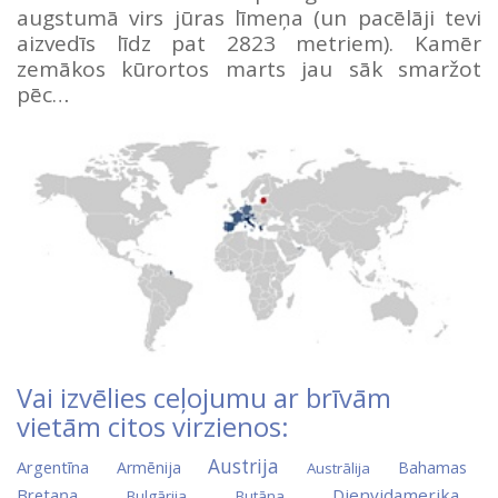
augstumā virs jūras līmeņa (un pacēlāji tevi
aizvedīs līdz pat 2823 metriem). Kamēr
zemākos kūrortos marts jau sāk smaržot
pēc…
Vai izvēlies ceļojumu ar brīvām
vietām citos virzienos:
Austrija
Argentīna
Armēnija
Bahamas
Austrālija
Bretaņa
Dienvidamerika
Bulgārija
Butāna