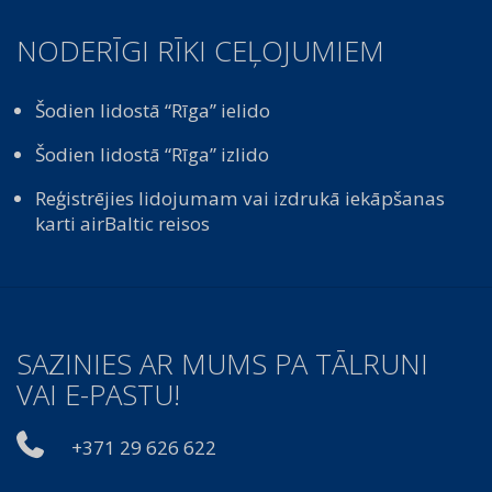
NODERĪGI RĪKI CEĻOJUMIEM
Šodien lidostā “Rīga” ielido
Šodien lidostā “Rīga” izlido
Reģistrējies lidojumam vai izdrukā iekāpšanas
karti airBaltic reisos
SAZINIES AR MUMS PA TĀLRUNI
VAI E-PASTU!
+371 29 626 622