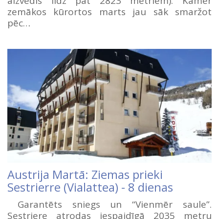
aizvedīs līdz pat 2823 metriem). Kamēr
zemākos kūrortos marts jau sāk smaržot
pēc…
Austrija Martā: Ziemas prieki
Sestrierre (Vialattea) - 8 dienas
Garantēts sniegs un “Vienmēr saule”.
Sestriere atrodas iespaidīgā 2035 metru