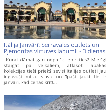
Itālija Janvārī: Serravales outlets un
Pjemontas virtuves labumi! - 3 dienas
Kurai dāmai gan nepatīk iepirkties? Mierīgi
staigāt pa veikaliem, atlasot labākās
kolekcijas tieši priekš sevis! Itālijas outleti jau
ieguvuši milzu slavu un īpaši jauki tie ir
janvāri, kad cenas krīt!…