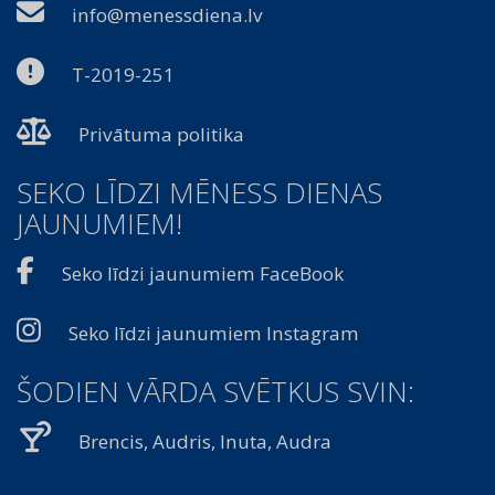
info@menessdiena.lv
T-2019-251
Privātuma politika
SEKO LĪDZI MĒNESS DIENAS
JAUNUMIEM!
Seko līdzi jaunumiem FaceBook
Seko līdzi jaunumiem Instagram
ŠODIEN VĀRDA SVĒTKUS SVIN:
Brencis, Audris, Inuta, Audra