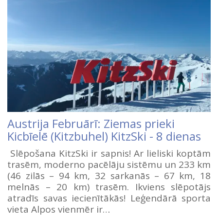
Austrija Februārī: Ziemas prieki
Kicbīelē (Kitzbuhel) KitzSki - 8 dienas
Slēpošana KitzSki ir sapnis! Ar lieliski koptām
trasēm, moderno pacēlāju sistēmu un 233 km
(46 zilās – 94 km, 32 sarkanās – 67 km, 18
melnās – 20 km) trasēm. Ikviens slēpotājs
atradīs savas iecienītākās! Leģendārā sporta
vieta Alpos vienmēr ir…