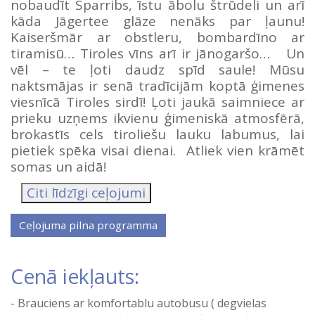
nobaudīt Sparribs, īstu ābolu štrūdeli un arī
kāda Jāgertee glāze nenāks par ļaunu!
Kaiseršmār ar obstleru, bombardīno ar
tiramisū… Tiroles vīns arī ir jānogaršo… Un
vēl – te ļoti daudz spīd saule! Mūsu
naktsmājas ir senā tradīcijām koptā ģimenes
viesnīcā Tiroles sirdī! Ļoti jaukā saimniece ar
prieku uzņems ikvienu ģimeniskā atmosfērā,
brokastīs cels tiroliešu lauku labumus, lai
pietiek spēka visai dienai. Atliek vien krāmēt
somas un aidā!
Citi līdzīgi ceļojumi
Cenā iekļauts:
Brauciens ar komfortablu autobusu ( degvielas