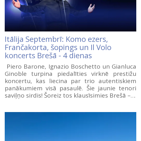
Itālija Septembrī: Komo ezers,
Frančakorta, šopings un Il Volo
koncerts Brešā - 4 dienas
Piero Barone, Ignazio Boschetto un Gianluca
Ginoble turpina piedalīties virknē prestižu
koncertu, kas liecina par trio autentiskiem
panākumiem visā pasaulē. Šie jaunie tenori
saviļņo sirdis! Šoreiz tos klausīsimies Brešā –…