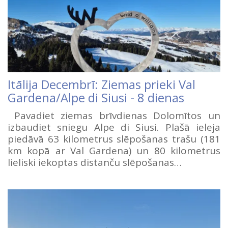
Itālija Decembrī: Ziemas prieki Val
Gardena/Alpe di Siusi - 8 dienas
Pavadiet ziemas brīvdienas Dolomītos un
izbaudiet sniegu Alpe di Siusi. Plašā ieleja
piedāvā 63 kilometrus slēpošanas trašu (181
km kopā ar Val Gardena) un 80 kilometrus
lieliski iekoptas distanču slēpošanas…