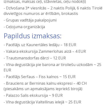
izmaksas, maksas ceļi, stāvvietas, ceļu nodokļi)
Dzīvošana 3* viesnīcās – 2 naktis Polijā, 6 naktis Tirolē
divvietīgos numuros ar ērtībām, brokastis
Grupas vadītāja pakalpojumi
Ceļojuma organizācija
Papildus izmaksas:
Pacēlājs uz Kaunertāles ledāju – 18 EUR
Vakara ekskursija Zammerlohas aizā – 4 EUR
Trautsmansdorfas dārzi – 12 EUR
Vīna degustācija pie barona ar tiroliešu uzkodām ~ 25
EUR
Pacēlājs Serfaus – Fiss kalnos ~ 15 EUR
Brauciens ar Berninas kalnu ekspresi – 40 CH
(piesakāms un apmaksājams iepriekš birojā)
Palazzo Salis ekskursija ~ 9 EUR
Vīna degustācija Valtellinas ielejā ~ 25 EUR