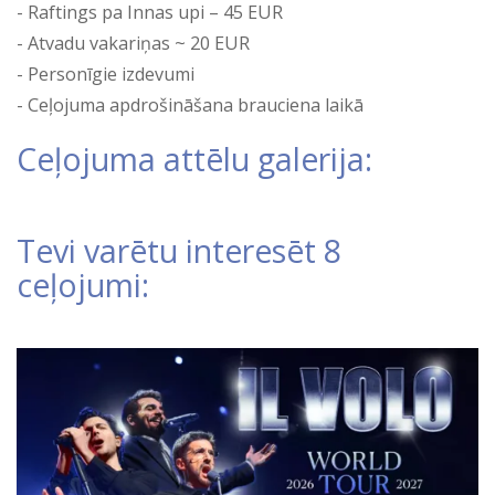
Raftings pa Innas upi – 45 EUR
Atvadu vakariņas ~ 20 EUR
Personīgie izdevumi
Ceļojuma apdrošināšana brauciena laikā
Ceļojuma attēlu galerija:
Tevi varētu interesēt 8
ceļojumi: