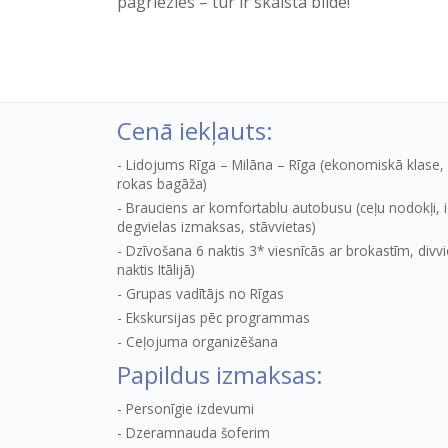
pagriezies – tur ir skaista bilde!
Cenā iekļauts:
Lidojums Rīga – Milāna – Rīga (ekonomiskā klas
rokas bagāža)
Brauciens ar komfortablu autobusu (ceļu nodokļi, i
degvielas izmaksas, stāvvietas)
Dzīvošana 6 naktis 3* viesnīcās ar brokastīm, divv
naktis Itālijā)
Grupas vadītājs no Rīgas
Ekskursijas pēc programmas
Ceļojuma organizēšana
Papildus izmaksas:
Personīgie izdevumi
Dzeramnauda šoferim