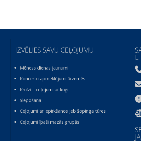
IZVĒLIES SAVU CEĻOJUMU
S
E
Mēness dienas jaunumi
Koncertu apmeklējumi ārzemēs
Kruīzi – ceļojumi ar kuģi
Slēpošana
Ceļojumi ar iepirkšanos jeb šopinga tūres
Ceļojumi īpaši mazās grupās
S
J