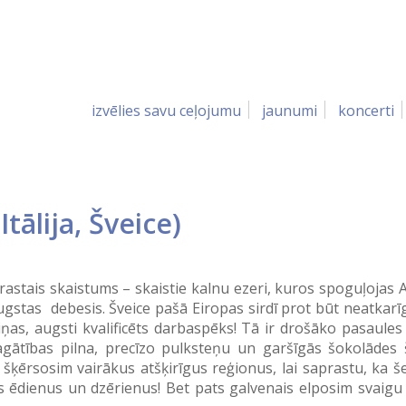
izvēlies savu ceļojumu
jaunumi
koncerti
,
Itālija
,
Šveice
)
rastais skaistums – skaistie kalnu ezeri, kuros spoguļojas A
gstas debesis. Šveice pašā Eiropas sirdī prot būt neatkarīga,
ņas, augsti kvalificēts darbaspēks! Tā ir drošāko pasaul
agātības pilna, precīzo pulksteņu un garšīgās šokolādes š
ērsosim vairākus atšķirīgus reģionus, lai saprastu, ka šeit
 ēdienus un dzērienus! Bet pats galvenais elposim svaigu