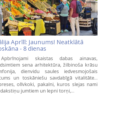
ālija Aprīlī: Jaunums! Neatklātā
oskāna - 8 dienas
pbrīnojami skaistas dabas ainavas,
dsimtiem sena arhitektūra, žilbinoša krāsu
mfonija, dienvidu saules iedvesmojošais
ltums un toskāniešu savdabīgā vitalitāte…
preses, olīvkoki, pakalni, kuros slejas nami
 dakstiņu jumtiem un lepni torņi,…