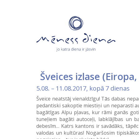
Šveices izlase
(
Eiropa
5.08.
–
11.08.2017
, kopā 7 dienas
Šveice neatstāj vienaldzīgu! Tās dabas nepa
pedantiski sakoptie miestiņi un neparasti au
bagātīgas Alpu pļavas, kur rāmi ganās goti
tuneļiem bagāti autoceļi, labklājības un b
debesīm… Katrs kantons ir savādāks, tāpēc šķ
valodas un kultūras! Nogaršosim tipiskākos