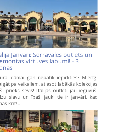
ālija Janvārī: Serravales outlets un
jemontas virtuves labumi! - 3
ienas
rai dāmai gan nepatīk iepirkties? Mierīgi
aigāt pa veikaliem, atlasot labākās kolekcijas
eši priekš sevis! Itālijas outleti jau ieguvuši
lzu slavu un īpaši jauki tie ir janvāri, kad
nas krīt!…