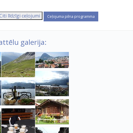
Citi līdzīgi ceļojumi
ttēlu galerija: