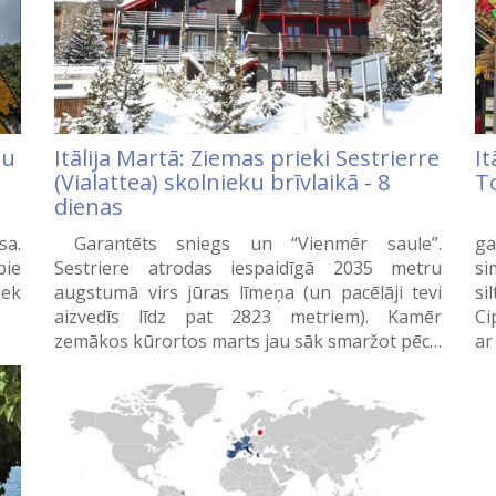
du
Itālija Martā: Ziemas prieki Sestrierre
It
(Vialattea) skolnieku brīvlaikā - 8
T
dienas
A
sa.
Garantēts sniegs un “Vienmēr saule”.
ga
pie
Sestriere atrodas iespaidīgā 2035 metru
si
iek
augstumā virs jūras līmeņa (un pacēlāji tevi
si
aizvedīs līdz pat 2823 metriem). Kamēr
Ci
zemākos kūrortos marts jau sāk smaržot pēc…
ar