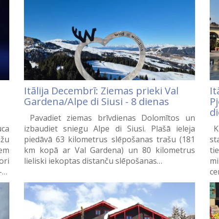
Itālija Decembrī: Ziemas prieki Val
It
Gardena/Alpe di Siusi - 8 dienas
P
d
Pavadiet ziemas brīvdienas Dolomītos un
uca
izbaudiet sniegu Alpe di Siusi. Plašā ieleja
Ku
ižu
piedāvā 63 kilometrus slēpošanas trašu (181
st
iem
km kopā ar Val Gardena) un 80 kilometrus
ti
ori
lieliski iekoptas distanču slēpošanas…
mi
 –…
ce