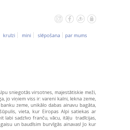
kruīzi
mini
slēpošana
par mums
lpu sniegotās virsotnes, majestātiskie meži,
 jo viņiem viss ir: vareni kalni, lekna zeme,
es banku zeme, unikālo dabas ainavu bagāta,
ūpulis, vieta, kur Eiropas Alpi satiekas ar
 labi sadzīvo franču, vācu, itāļu tradīcijas,
 gaisu un baudīsim burvīgās ainavas! Jo kur