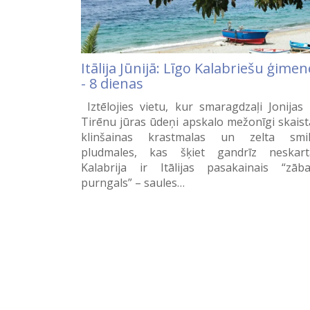
Itālija Jūnijā: Līgo Kalabriešu ģimen
- 8 dienas
Iztēlojies vietu, kur smaragdzaļi Jonijas
Tirēnu jūras ūdeņi apskalo mežonīgi skaist
klinšainas krastmalas un zelta smi
pludmales, kas šķiet gandrīz neskart
Kalabrija ir Itālijas pasakainais “zāb
purngals” – saules…