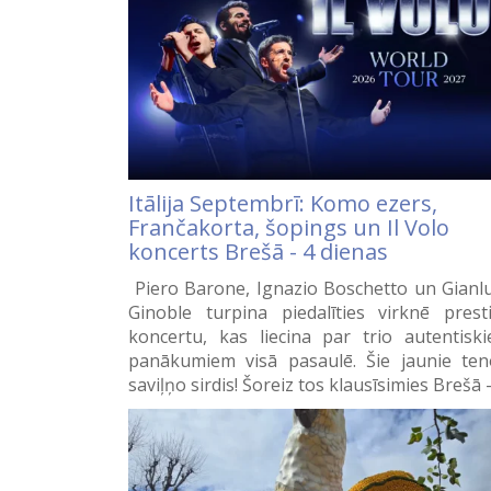
Itālija Septembrī: Komo ezers,
Frančakorta, šopings un Il Volo
koncerts Brešā - 4 dienas
Piero Barone, Ignazio Boschetto un Gianl
Ginoble turpina piedalīties virknē prest
koncertu, kas liecina par trio autentisk
panākumiem visā pasaulē. Šie jaunie ten
saviļņo sirdis! Šoreiz tos klausīsimies Brešā