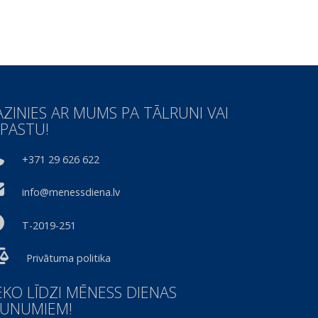
AZINIES AR MUMS PA TĀLRUNI VAI
-PASTU!
+371 29 626 622
info@menessdiena.lv
T-2019-251
Privātuma politika
EKO LĪDZI MĒNESS DIENAS
AUNUMIEM!