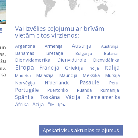
Vai izvēlies ceļojumu ar brīvām
ē
vietām citos virzienos:
Austrija
Argentīna
Armēnija
Austrālija
 un
Bretaņa
Bahamas
Bulgārija
Butāna
as,
Dienvidtirole
Dienvidamerika
Dienvidāfrika
lšu
Eiropa
Itālija
Francija
Grieķija
as.
Indija
aka
Meksika
Malaizija
Maurīcija
Mursija
Madeira
Pasaule
Nīderlande
Norvēģija
Peru
Portugāle
Puertoriko
Ruanda
Rumānija
Spānija
Vācija
Toskāna
Ziemeļamerika
Āzija
Āfrika
Ķīna
Čīle
Apskati visus aktuālos ceļojumus