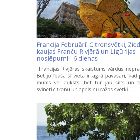
Francija Februārī: Citronsvētki, Zie
kaujas Franču Rivjērā un Ligūrijas
noslēpumi - 6 dienas
Francijas Rivjēras skaistums vārdus nepra
Bet jo īpaša šī vieta ir agrā pavasarī, kad 
mums vēl auksts, bet tur jau silts un t
svinēti citronu un apelsīnu ražas svētki.…