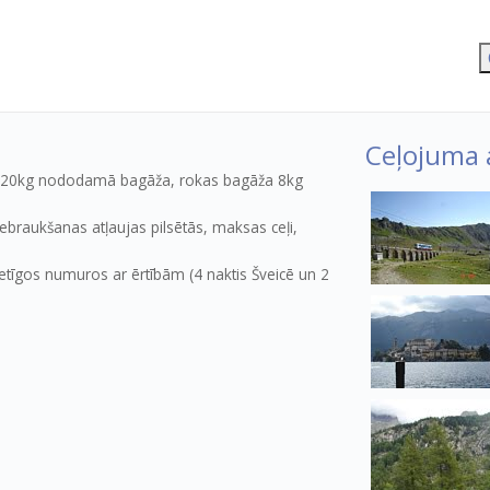
Ceļojuma a
e, 20kg nododamā bagāža, rokas bagāža 8kg
ebraukšanas atļaujas pilsētās, maksas ceļi,
ietīgos numuros ar ērtībām (4 naktis Šveicē un 2