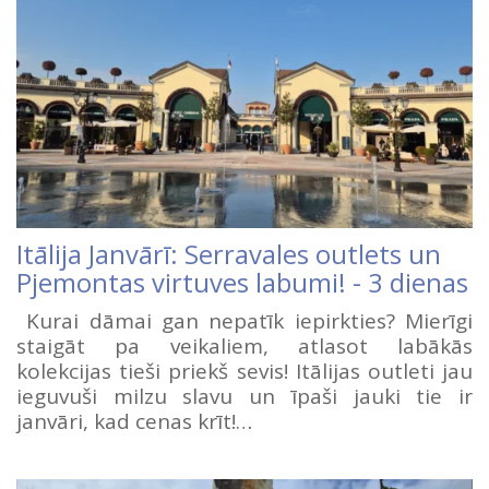
Itālija Janvārī: Serravales outlets un
Pjemontas virtuves labumi! - 3 dienas
Kurai dāmai gan nepatīk iepirkties? Mierīgi
staigāt pa veikaliem, atlasot labākās
kolekcijas tieši priekš sevis! Itālijas outleti jau
ieguvuši milzu slavu un īpaši jauki tie ir
janvāri, kad cenas krīt!…