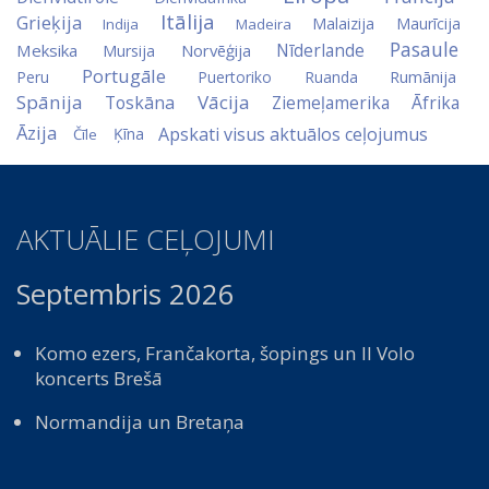
Itālija
Grieķija
Malaizija
Maurīcija
Indija
Madeira
Pasaule
Nīderlande
Meksika
Norvēģija
Mursija
Portugāle
Peru
Puertoriko
Ruanda
Rumānija
Spānija
Vācija
Toskāna
Ziemeļamerika
Āfrika
Āzija
Apskati visus aktuālos ceļojumus
Ķīna
Čīle
AKTUĀLIE CEĻOJUMI
Septembris 2026
Komo ezers, Frančakorta, šopings un Il Volo
koncerts Brešā
Normandija un Bretaņa