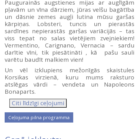
Paugurainās augstienes mijas ar auglīgām
pļavām un vīna dārziem, jūras velšu bagātība
un dāsnie zemes augļi lutina mūsu garšas
kārpiņas. Lobsteri, tuncis un pierastās
sardīnes nepierastās garšas variācijās – tas
viss tepat no salas vietējiem zvejniekiem!
Vermentino, Carignano, Vernacia – sardu
darītie vīni, tik piesātināti , kā pašu sauli
varētu baudīt malkiem vien!
Un vēl izklupiens mežonīgās skaistules
Korsikas virzienā, kuru mums raksturo
atslēgas vārdi – vendeta un Napoleons
Bonaparts.
Citi līdzīgi ceļojumi