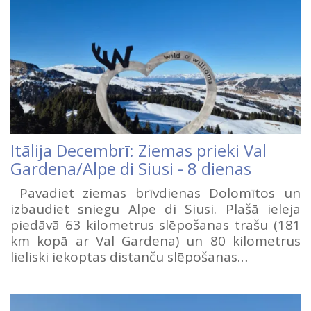
Itālija Decembrī: Ziemas prieki Val
Gardena/Alpe di Siusi - 8 dienas
Pavadiet ziemas brīvdienas Dolomītos un
izbaudiet sniegu Alpe di Siusi. Plašā ieleja
piedāvā 63 kilometrus slēpošanas trašu (181
km kopā ar Val Gardena) un 80 kilometrus
lieliski iekoptas distanču slēpošanas…