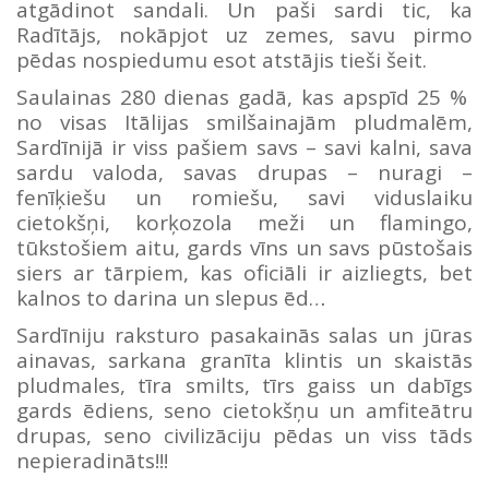
atgādinot sandali. Un paši sardi tic, ka
Radītājs, nokāpjot uz zemes, savu pirmo
pēdas nospiedumu esot atstājis tieši šeit.
Saulainas 280 dienas gadā, kas apspīd 25 %
no visas Itālijas smilšainajām pludmalēm,
Sardīnijā ir viss pašiem savs – savi kalni, sava
sardu valoda, savas drupas – nuragi –
fenīķiešu un romiešu, savi viduslaiku
cietokšņi, korķozola meži un flamingo,
tūkstošiem aitu, gards vīns un savs pūstošais
siers ar tārpiem, kas oficiāli ir aizliegts, bet
kalnos to darina un slepus ēd…
Sardīniju raksturo pasakainās salas un jūras
ainavas, sarkana granīta klintis un skaistās
pludmales, tīra smilts, tīrs gaiss un dabīgs
gards ēdiens, seno cietokšņu un amfiteātru
drupas, seno civilizāciju pēdas un viss tāds
nepieradināts!!!