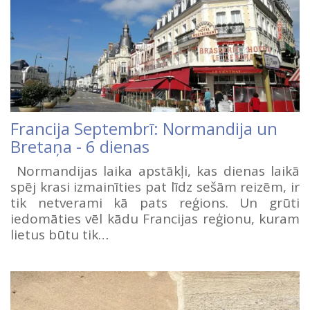
Francija Septembrī: Normandija un
Bretaņa - 6 dienas
Normandijas laika apstākļi, kas dienas laikā
spēj krasi izmainīties pat līdz sešām reizēm, ir
tik netverami kā pats reģions. Un grūti
iedomāties vēl kādu Francijas reģionu, kuram
lietus būtu tik…