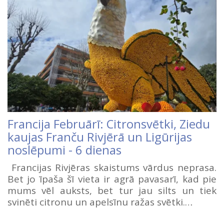
Francija Februārī: Citronsvētki, Ziedu
kaujas Franču Rivjērā un Ligūrijas
noslēpumi - 6 dienas
Francijas Rivjēras skaistums vārdus neprasa.
Bet jo īpaša šī vieta ir agrā pavasarī, kad pie
mums vēl auksts, bet tur jau silts un tiek
svinēti citronu un apelsīnu ražas svētki.…