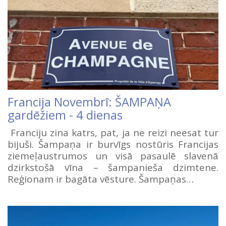
Francija Novembrī: ŠAMPAŅA
gardēžiem - 4 dienas
Franciju zina katrs, pat, ja ne reizi neesat tur
bijuši. Šampaņa ir burvīgs nostūris Francijas
ziemeļaustrumos un visā pasaulē slavenā
dzirkstošā vīna – šampanieša dzimtene.
Reģionam ir bagāta vēsture. Šampaņas…