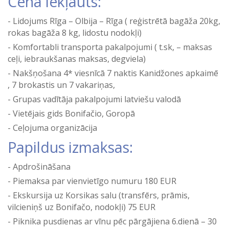
Cenā iekļauts:
Lidojums Rīga – Olbija – Rīga ( reģistrētā bagāža 20kg,
rokas bagāža 8 kg, lidostu nodokļi)
Komfortabli transporta pakalpojumi ( t.sk, – maksas
ceļi, iebraukšanas maksas, degviela)
Nakšņošana 4* viesnīcā 7 naktis Kanidžones apkaimē
, 7 brokastis un 7 vakariņas,
Grupas vadītāja pakalpojumi latviešu valodā
Vietējais gids Bonifačio, Goropā
Ceļojuma organizācija
Papildus izmaksas:
Apdrošināšana
Piemaksa par vienvietīgo numuru 180 EUR
Ekskursija uz Korsikas salu (transfērs, prāmis,
vilcieniņš uz Bonifačo, nodokļi) 75 EUR
Piknika pusdienas ar vīnu pēc pārgājiena 6.dienā – 30