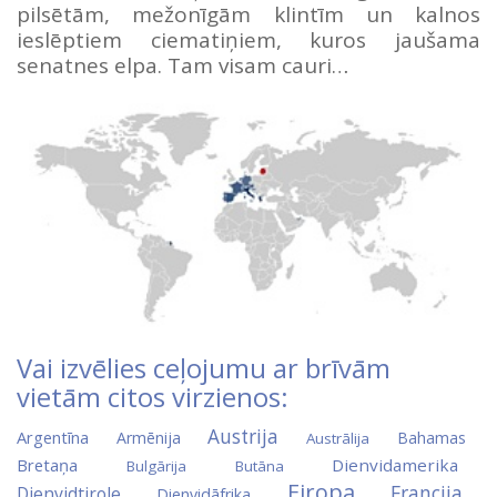
pilsētām, mežonīgām klintīm un kalnos
ieslēptiem ciematiņiem, kuros jaušama
senatnes elpa. Tam visam cauri…
Vai izvēlies ceļojumu ar brīvām
vietām citos virzienos:
Austrija
Argentīna
Armēnija
Bahamas
Austrālija
Bretaņa
Dienvidamerika
Bulgārija
Butāna
Eiropa
Francija
Dienvidtirole
Dienvidāfrika