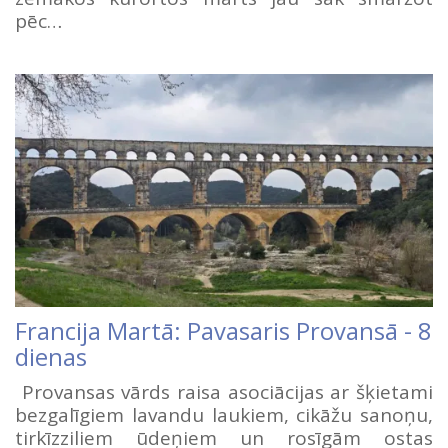
pēc…
Francija Martā: Pavasaris Provansā - 8
dienas
Provansas vārds raisa asociācijas ar šķietami
bezgalīgiem lavandu laukiem, cikāžu sanoņu,
tirkīzziliem ūdeņiem un rosīgām ostas