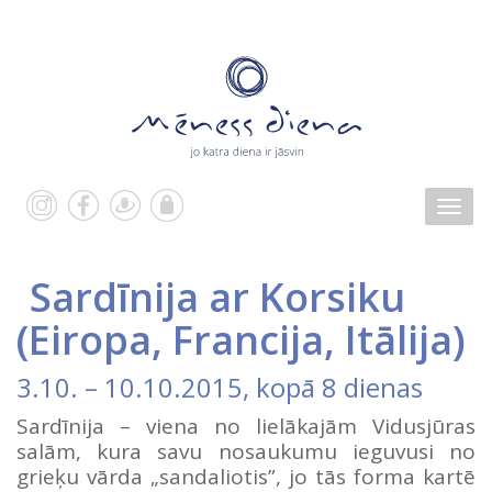
Sardīnija ar Korsiku
(
Eiropa
,
Francija
,
Itālija
)
3.10.
–
10.10.2015
, kopā 8 dienas
Sardīnija – viena no lielākajām Vidusjūras
salām, kura savu nosaukumu ieguvusi no
grieķu vārda „sandaliotis”, jo tās forma kartē