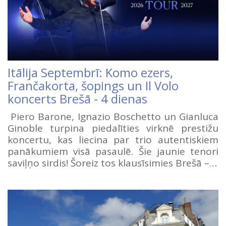
Itālija Septembrī: Komo ezers,
Frančakorta, šopings un Il Volo
koncerts Brešā - 4 dienas
Piero Barone, Ignazio Boschetto un Gianluca
Ginoble turpina piedalīties virknē prestižu
koncertu, kas liecina par trio autentiskiem
panākumiem visā pasaulē. Šie jaunie tenori
saviļņo sirdis! Šoreiz tos klausīsimies Brešā –…