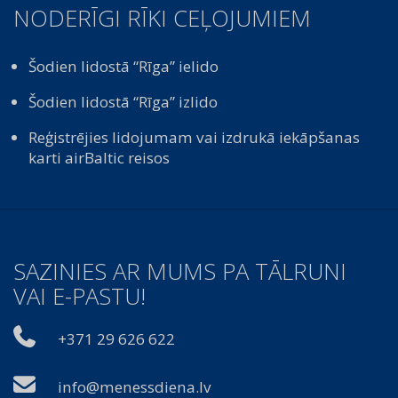
NODERĪGI RĪKI CEĻOJUMIEM
Šodien lidostā “Rīga” ielido
Šodien lidostā “Rīga” izlido
Reģistrējies lidojumam vai izdrukā iekāpšanas
karti airBaltic reisos
SAZINIES AR MUMS PA TĀLRUNI
VAI E-PASTU!
+371 29 626 622
info@menessdiena.lv