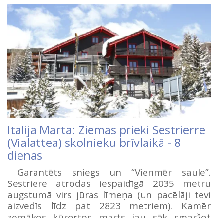
Itālija Martā: Ziemas prieki Sestrierre
(Vialattea) skolnieku brīvlaikā - 8
dienas
Garantēts sniegs un “Vienmēr saule”.
Sestriere atrodas iespaidīgā 2035 metru
augstumā virs jūras līmeņa (un pacēlāji tevi
aizvedīs līdz pat 2823 metriem). Kamēr
zemākos kūrortos marts jau sāk smaržot