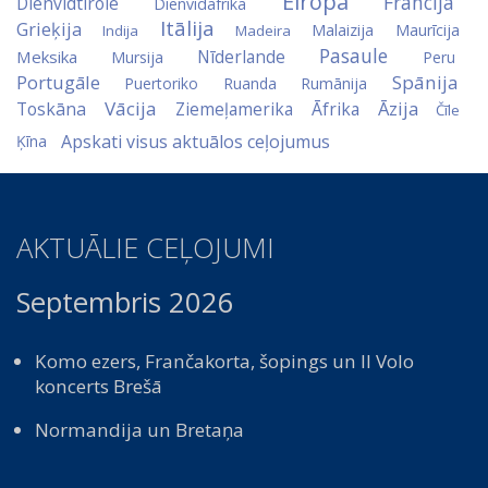
Eiropa
Francija
Dienvidtirole
Dienvidāfrika
Itālija
Grieķija
Malaizija
Maurīcija
Indija
Madeira
Pasaule
Nīderlande
Meksika
Mursija
Peru
Portugāle
Spānija
Puertoriko
Ruanda
Rumānija
Vācija
Āzija
Toskāna
Ziemeļamerika
Āfrika
Čīle
Apskati visus aktuālos ceļojumus
Ķīna
AKTUĀLIE CEĻOJUMI
Septembris 2026
Komo ezers, Frančakorta, šopings un Il Volo
koncerts Brešā
Normandija un Bretaņa