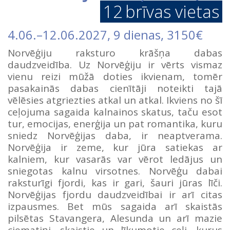
12
brīvas vietas
4.06.
–
12.06.2027
, 9 dienas, 3150€
Norvēģiju raksturo krāšņa dabas
daudzveidība. Uz Norvēģiju ir vērts vismaz
vienu reizi mūžā doties ikvienam, tomēr
pasakainās dabas cienītāji noteikti tajā
vēlēsies atgriezties atkal un atkal. Ikviens no šī
ceļojuma sagaida kalnainos skatus, taču esot
tur, emocijas, enerģija un pat romantika, kuru
sniedz Norvēģijas daba, ir neaptverama.
Norvēģija ir zeme, kur jūra satiekas ar
kalniem, kur vasarās var vērot ledājus un
sniegotas kalnu virsotnes. Norvēģu dabai
raksturīgi fjordi, kas ir gari, šauri jūras līči.
Norvēģijas fjordu daudzveidībai ir arī citas
izpausmes. Bet mūs sagaida arī skaistās
pilsētas Stavangera, Alesunda un arī mazie
ciematiņi, skaistie un līkumotie ceļi, kurus