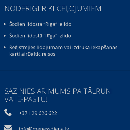
NODERĪGI RĪKI CEĻOJUMIEM
Šodien lidostā “Rīga” ielido
Šodien lidostā “Rīga” izlido
Reģistrējies lidojumam vai izdrukā iekāpšanas
karti airBaltic reisos
SAZINIES AR MUMS PA TĀLRUNI
VAI E-PASTU!
+371 29 626 622
info@menessdiena.lv