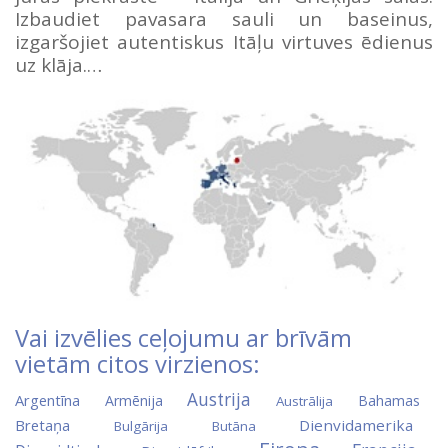
Izbaudiet pavasara sauli un baseinus,
izgaršojiet autentiskus Itāļu virtuves ēdienus
uz klāja.…
Vai izvēlies ceļojumu ar brīvām
vietām citos virzienos:
Austrija
Argentīna
Armēnija
Bahamas
Austrālija
Bretaņa
Dienvidamerika
Bulgārija
Butāna