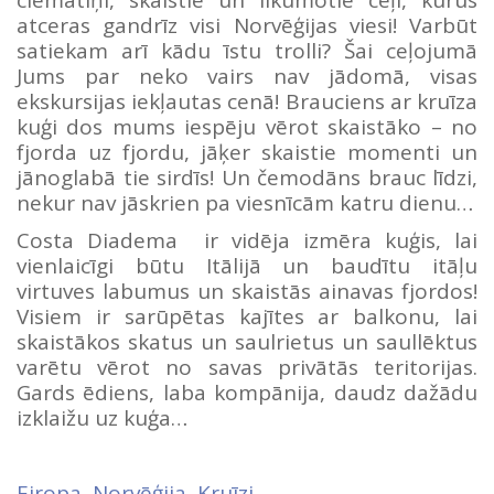
atceras gandrīz visi Norvēģijas viesi! Varbūt
satiekam arī kādu īstu trolli? Šai ceļojumā
Jums par neko vairs nav jādomā, visas
ekskursijas iekļautas cenā! Brauciens ar kruīza
kuģi dos mums iespēju vērot skaistāko – no
fjorda uz fjordu, jāķer skaistie momenti un
jānoglabā tie sirdīs! Un čemodāns brauc līdzi,
nekur nav jāskrien pa viesnīcām katru dienu…
Costa Diadema ir vidēja izmēra kuģis, lai
vienlaicīgi būtu Itālijā un baudītu itāļu
virtuves labumus un skaistās ainavas fjordos!
Visiem ir sarūpētas kajītes ar balkonu, lai
skaistākos skatus un saulrietus un saullēktus
varētu vērot no savas privātās teritorijas.
Gards ēdiens, laba kompānija, daudz dažādu
izklaižu uz kuģa…
Eiropa
,
Norvēģija
,
Kruīzi