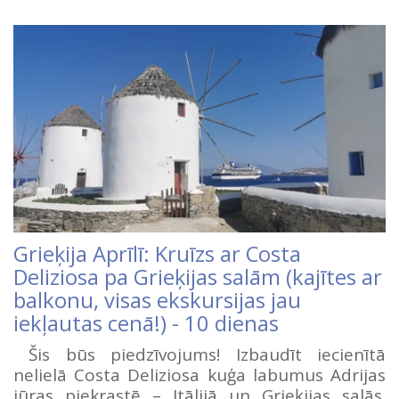
Grieķija Aprīlī: Kruīzs ar Costa
Deliziosa pa Grieķijas salām (kajītes ar
balkonu, visas ekskursijas jau
iekļautas cenā!) - 10 dienas
Šis būs piedzīvojums! Izbaudīt iecienītā
nelielā Costa Deliziosa kuģa labumus Adrijas
jūras piekrastē – Itālijā un Grieķijas salās.