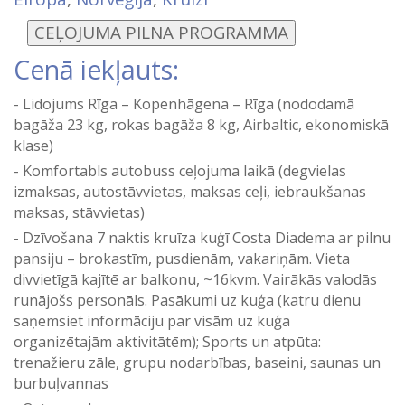
Cenā iekļauts:
Lidojums Rīga – Kopenhāgena – Rīga (nododamā
bagāža 23 kg, rokas bagāža 8 kg, Airbaltic, ekonomiskā
klase)
Komfortabls autobuss ceļojuma laikā (degvielas
izmaksas, autostāvvietas, maksas ceļi, iebraukšanas
maksas, stāvvietas)
Dzīvošana 7 naktis kruīza kuģī Costa Diadema ar pilnu
pansiju – brokastīm, pusdienām, vakariņām. Vieta
divvietīgā kajītē ar balkonu, ~16kvm. Vairākās valodās
runājošs personāls. Pasākumi uz kuģa (katru dienu
saņemsiet informāciju par visām uz kuģa
organizētajām aktivitātēm); Sports un atpūta:
trenažieru zāle, grupu nodarbības, baseini, saunas un
burbuļvannas