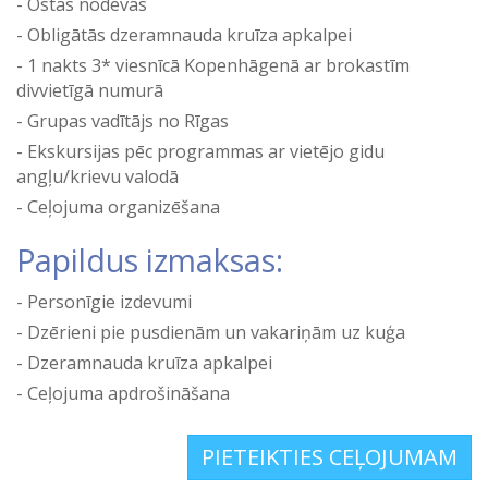
Ostas nodevas
Obligātās dzeramnauda kruīza apkalpei
1 nakts 3* viesnīcā Kopenhāgenā ar brokastīm
divvietīgā numurā
Grupas vadītājs no Rīgas
Ekskursijas pēc programmas ar vietējo gidu
angļu/krievu valodā
Ceļojuma organizēšana
Papildus izmaksas:
Personīgie izdevumi
Dzērieni pie pusdienām un vakariņām uz kuģa
Dzeramnauda kruīza apkalpei
Ceļojuma apdrošināšana
PIETEIKTIES CEĻOJUMAM