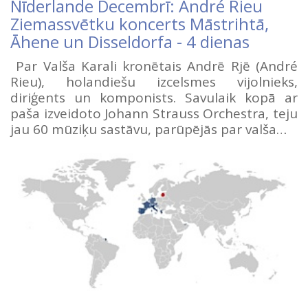
Nīderlande Decembrī: André Rieu
Ziemassvētku koncerts Māstrihtā,
Āhene un Disseldorfa - 4 dienas
Par Valša Karali kronētais Andrē Rjē (André
Rieu), holandiešu izcelsmes vijolnieks,
diriģents un komponists. Savulaik kopā ar
paša izveidoto Johann Strauss Orchestra, teju
jau 60 mūziķu sastāvu, parūpējās par valša…