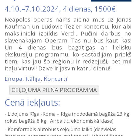
4.10.
–
7.10.2024
, 4 dienas, 1500€
Neapoles operas nams aicina mūs uz Jonas
Kaufman un Ludovic Tezier koncertu, kur abi
mākslinieki izpildīs Verdi, Pučini darbus no
slavenākajām Operām. Tas nu būs kaut kas!
Un 4 dienas būs bagātīgas ar lielisku
ekskursiju programmu, ko sastādījām priekš
tiem, kas jau šo reģionu ir redzējuši, bet mīl
itāļu virtuvi! Dzīve ir jāsvin katru dienu!
Eiropa
,
Itālija
,
Koncerti
Cenā iekļauts:
Lidojums Rīga -Roma – Rīga (nododamā bagāža 23 kg,
rokas bagāža 8 kg, Airbaltic, ekonomiskā klase)
Komfortabls autobuss ceļojuma laikā (degvielas