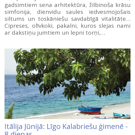
gadsimtiem sena arhitektūra, žilbinoša krāsu
simfonija, dienvidu saules iedvesmojošais
siltums un toskāniešu savdabīgā vitalitāte…
Cipreses, olīvkoki, pakalni, kuros slejas nami
ar dakstiņu jumtiem un lepni torņi,…
Itālija Jūnijā: Līgo Kalabriešu ģimenē -
8 dienas