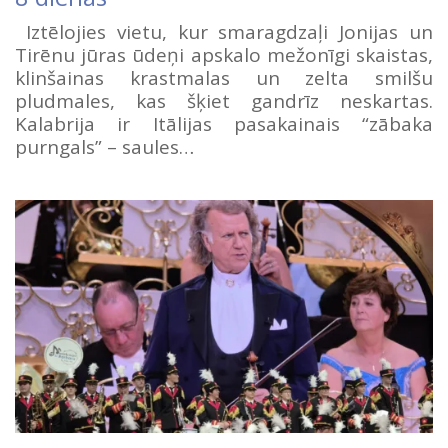
Iztēlojies vietu, kur smaragdzaļi Jonijas un
Tirēnu jūras ūdeņi apskalo mežonīgi skaistas,
klinšainas krastmalas un zelta smilšu
pludmales, kas šķiet gandrīz neskartas.
Kalabrija ir Itālijas pasakainais “zābaka
purngals” – saules…