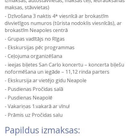
izmaksas, autostāvvietas, maksas ceļi, iebraukšanas
maksas, stāvvietas)
Dzīvošana 3 naktis 4* viesnīcā ar brokastīm
divvietīgos numuros (tūrista nodoklis viesnīcās), ar
brokastīm Neapoles centrā
Grupas vadītājs no Rīgas
Ekskursijas pēc programmas
Ceļojuma organizēšana
ieejas biļetes San Carlo koncertu – koncerta biļešu
noformēšana un iegāde – 11,12 rinda parters
Ekskursija ar vietējo gidu Neapole
Pusdienas Pročidas salā
Pusdienas Neapolē
Vakariņas 1.vakarā ar vīnu!
Prāmis uz Pročidas salu
Papildus izmaksas: