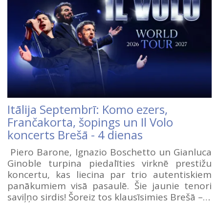
Itālija Septembrī: Komo ezers,
Frančakorta, šopings un Il Volo
koncerts Brešā - 4 dienas
Piero Barone, Ignazio Boschetto un Gianluca
Ginoble turpina piedalīties virknē prestižu
koncertu, kas liecina par trio autentiskiem
panākumiem visā pasaulē. Šie jaunie tenori
saviļņo sirdis! Šoreiz tos klausīsimies Brešā –…