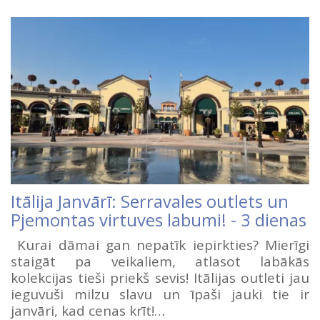
Itālija Janvārī: Serravales outlets un
Pjemontas virtuves labumi! - 3 dienas
Kurai dāmai gan nepatīk iepirkties? Mierīgi
staigāt pa veikaliem, atlasot labākās
kolekcijas tieši priekš sevis! Itālijas outleti jau
ieguvuši milzu slavu un īpaši jauki tie ir
janvāri, kad cenas krīt!…