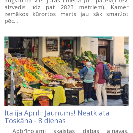
augstumā virs jūras līmeņa (un pacēlāji tevi
aizvedīs līdz pat 2823 metriem). Kamēr
zemākos kūrortos marts jau sāk smaržot
pēc…
Itālija Aprīlī: Jaunums! Neatklātā
Toskāna - 8 dienas
Apbrīnojami skaistas dabas ainavas,