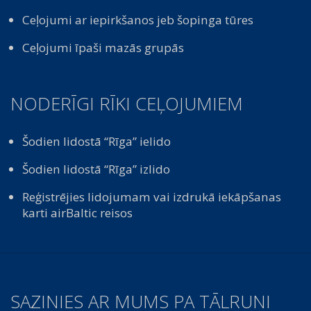
Ceļojumi ar iepirkšanos jeb šopinga tūres
Ceļojumi īpaši mazās grupās
NODERĪGI RĪKI CEĻOJUMIEM
Šodien lidostā “Rīga” ielido
Šodien lidostā “Rīga” izlido
Reģistrējies lidojumam vai izdrukā iekāpšanas
karti airBaltic reisos
SAZINIES AR MUMS PA TĀLRUNI