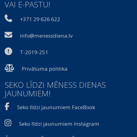
VAI E-PASTU!
+371 29 626 622
info@menessdiena.lv
T-2019-251
Privātuma politika
SEKO LĪDZI MĒNESS DIENAS
JAUNUMIEM!
Seko līdzi jaunumiem FaceBook
Seko līdzi jaunumiem Instagram