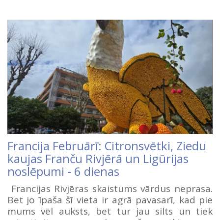
Francija Februārī: Citronsvētki, Ziedu
kaujas Franču Rivjērā un Ligūrijas
noslēpumi - 6 dienas
Francijas Rivjēras skaistums vārdus neprasa.
Bet jo īpaša šī vieta ir agrā pavasarī, kad pie
mums vēl auksts, bet tur jau silts un tiek