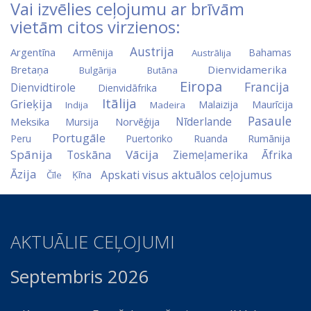
Vai izvēlies ceļojumu ar brīvām
vietām citos virzienos:
Austrija
Argentīna
Armēnija
Bahamas
Austrālija
Bretaņa
Dienvidamerika
Bulgārija
Butāna
Eiropa
Francija
Dienvidtirole
Dienvidāfrika
Itālija
Grieķija
Malaizija
Maurīcija
Indija
Madeira
Pasaule
Nīderlande
Meksika
Norvēģija
Mursija
Portugāle
Peru
Puertoriko
Ruanda
Rumānija
Spānija
Vācija
Toskāna
Ziemeļamerika
Āfrika
Āzija
Apskati visus aktuālos ceļojumus
Ķīna
Čīle
AKTUĀLIE CEĻOJUMI
Septembris 2026