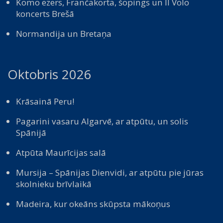
Komo ezers, Frančakorta, šopings un Il Volo
koncerts Brešā
Normandija un Bretaņa
Oktobris 2026
Krāsainā Peru!
Pagarini vasaru Algarvē, ar atpūtu, un solis
Spānijā
Atpūta Maurīcijas salā
Mursija – Spānijas Dienvidi, ar atpūtu pie jūras
skolnieku brīvlaikā
Madeira, kur okeāns skūpsta mākoņus