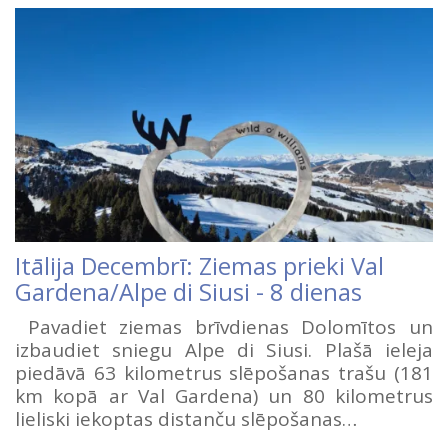
Itālija Decembrī: Ziemas prieki Val
Gardena/Alpe di Siusi - 8 dienas
Pavadiet ziemas brīvdienas Dolomītos un
izbaudiet sniegu Alpe di Siusi. Plašā ieleja
piedāvā 63 kilometrus slēpošanas trašu (181
km kopā ar Val Gardena) un 80 kilometrus
lieliski iekoptas distanču slēpošanas…