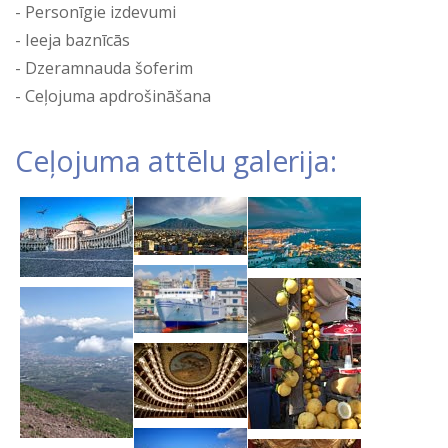
Personīgie izdevumi
Ieeja baznīcās
Dzeramnauda šoferim
Ceļojuma apdrošināšana
Ceļojuma attēlu galerija: