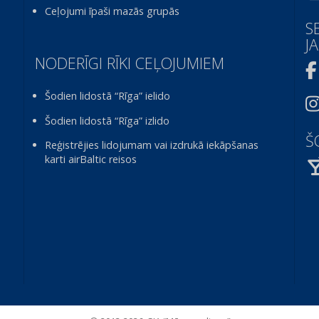
Ceļojumi īpaši mazās grupās
S
J
NODERĪGI RĪKI CEĻOJUMIEM
Šodien lidostā “Rīga” ielido
Šodien lidostā “Rīga” izlido
Š
Reģistrējies lidojumam vai izdrukā iekāpšanas
karti airBaltic reisos