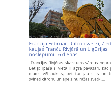
Francija Februārī: Citronsvētki, Zie
kaujas Franču Rivjērā un Ligūrijas
noslēpumi - 6 dienas
Francijas Rivjēras skaistums vārdus nepra
Bet jo īpaša šī vieta ir agrā pavasarī, kad 
mums vēl auksts, bet tur jau silts un t
svinēti citronu un apelsīnu ražas svētki.…