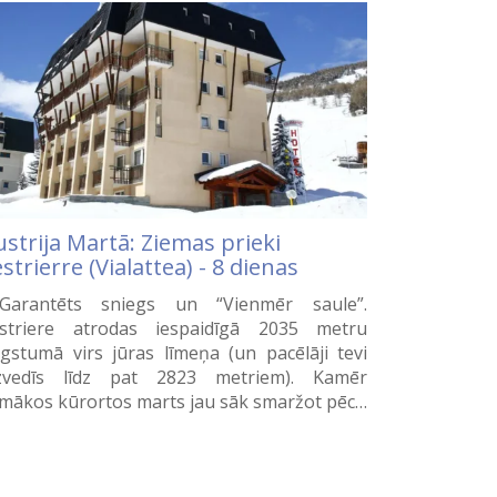
strija Martā: Ziemas prieki
strierre (Vialattea) - 8 dienas
arantēts sniegs un “Vienmēr saule”.
striere atrodas iespaidīgā 2035 metru
gstumā virs jūras līmeņa (un pacēlāji tevi
zvedīs līdz pat 2823 metriem). Kamēr
mākos kūrortos marts jau sāk smaržot pēc…