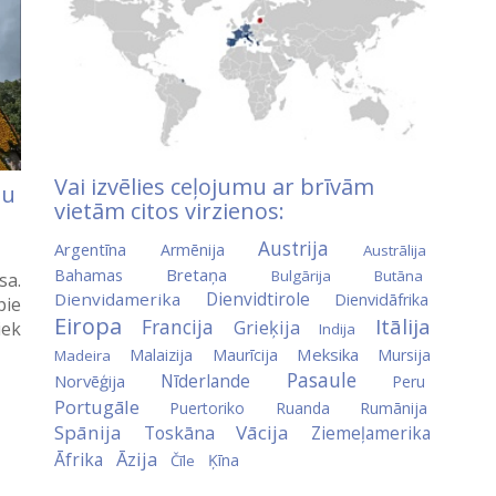
Vai izvēlies ceļojumu ar brīvām
du
vietām citos virzienos:
Austrija
Argentīna
Armēnija
Austrālija
Bretaņa
Bahamas
Bulgārija
Butāna
sa.
Dienvidtirole
Dienvidamerika
Dienvidāfrika
pie
Eiropa
Itālija
Francija
Grieķija
iek
Indija
Meksika
Malaizija
Maurīcija
Mursija
Madeira
Pasaule
Nīderlande
Norvēģija
Peru
Portugāle
Puertoriko
Ruanda
Rumānija
Spānija
Vācija
Toskāna
Ziemeļamerika
Āzija
Āfrika
Ķīna
Čīle