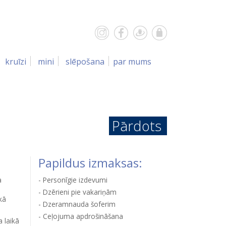
kruīzi
mini
slēpošana
par mums
Pārdots
Papildus izmaksas:
a
Personīgie izdevumi
Dzērieni pie vakariņām
kā
Dzeramnauda šoferim
Ceļojuma apdrošināšana
 laikā