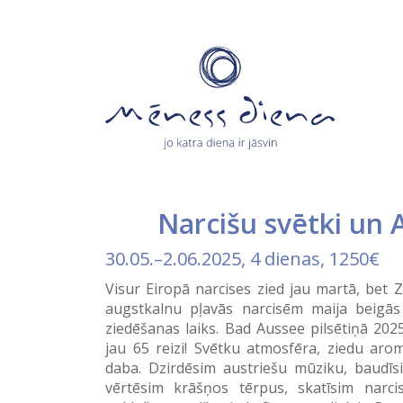
Narcišu svētki un A
30.05.
–
2.06.2025
, 4 dienas, 1250€
Visur Eiropā narcises zied jau martā, bet 
augstkalnu pļavās narcisēm maija beigās
ziedēšanas laiks. Bad Aussee pilsētiņā 202
jau 65 reizi! Svētku atmosfēra, ziedu aro
daba. Dzirdēsim austriešu mūziku, baudīs
vērtēsim krāšņos tērpus, skatīsim narci