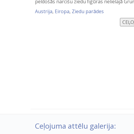
peldošās narcišu ziedu figūras nelielajā Grun
Austrija
,
Eiropa
,
Ziedu parādes
Ceļojuma attēlu galerija: