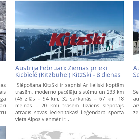
Austrija Februārī: Ziemas prieki
Au
Kicbīelē (Kitzbuhel) KitzSki - 8 dienas
Se
nas
Slēpošana KitzSki ir sapnis! Ar lieliski koptām
G
ais
trasēm, moderno pacēlāju sistēmu un 233 km
Se
ega
(46 zilās – 94 km, 32 sarkanās – 67 km, 18
au
arī
melnās – 20 km) trasēm. Ikviens slēpotājs
ai
tru
atradīs savas iecienītākās! Leģendārā sporta
ze
vieta Alpos vienmēr ir…