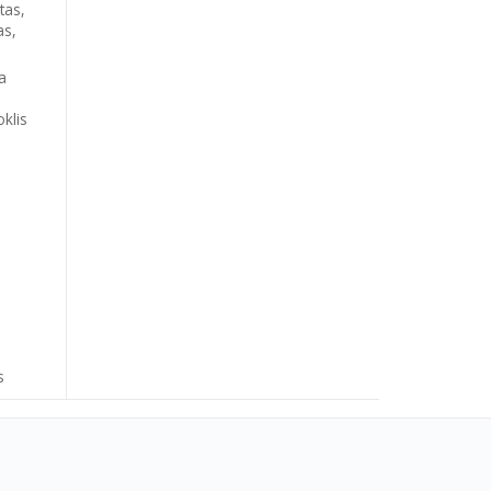
tas,
as,
a
klis
s