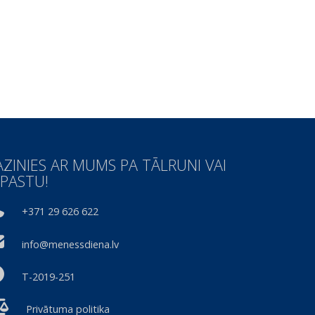
AZINIES AR MUMS PA TĀLRUNI VAI
-PASTU!
+371 29 626 622
info@menessdiena.lv
T-2019-251
Privātuma politika