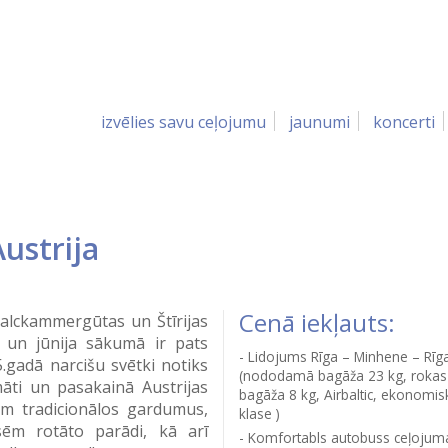
izvēlies savu ceļojumu
jaunumi
koncerti
ustrija
Cenā iekļauts:
Zalckammergūtas un Štīrijas
 un jūnija sākumā ir pats
Lidojums Rīga – Minhene – Rīg
5.gadā narcišu svētki notiks
(nododamā bagāža 23 kg, rokas
māti un pasakainā Austrijas
bagāža 8 kg, Airbaltic, ekonomis
im tradicionālos gardumus,
klase )
sēm rotāto parādi, kā arī
Komfortabls autobuss ceļojuma