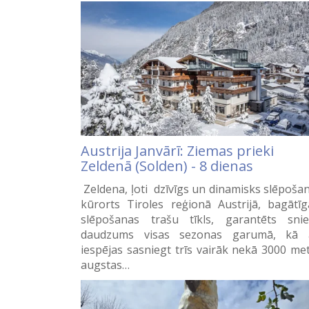
Austrija Janvārī: Ziemas prieki
Zeldenā (Solden) - 8 dienas
Zeldena, ļoti dzīvīgs un dinamisks slēpoša
kūrorts Tiroles reģionā Austrijā, bagātīg
slēpošanas trašu tīkls, garantēts sni
daudzums visas sezonas garumā, kā 
iespējas sasniegt trīs vairāk nekā 3000 me
augstas…