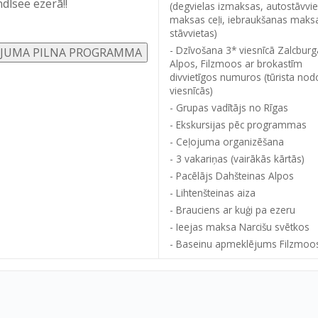
dlsee ezerā!!
(degvielas izmaksas, autostāvvie
maksas ceļi, iebraukšanas maks
stāvvietas)
Dzīvošana 3* viesnīcā Zalcburg
Alpos, Filzmoos ar brokastīm
divvietīgos numuros (tūrista nodo
viesnīcās)
Grupas vadītājs no Rīgas
Ekskursijas pēc programmas
Ceļojuma organizēšana
3 vakariņas (vairākās kārtās)
Pacēlājs Dahšteinas Alpos
Lihtenšteinas aiza
Brauciens ar kuģi pa ezeru
Ieejas maksa Narcišu svētkos
Baseinu apmeklējums Filzmoo