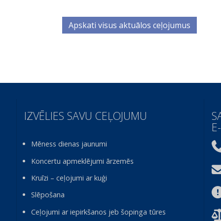
Apskati visus aktuālos ceļojumus
IZVĒLIES SAVU CEĻOJUMU
S
E
Mēness dienas jaunumi
Koncertu apmeklējumi ārzemēs
Kruīzi – ceļojumi ar kuģi
Slēpošana
Ceļojumi ar iepirkšanos jeb šopinga tūres