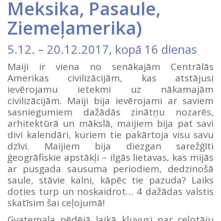
Meksika
,
Pasaule
,
Ziemeļamerika
)
5.12.
–
20.12.2017
, kopā 16 dienas
Maiji ir viena no senākajām Centrālās
Amerikas civilizācijām, kas atstājusi
ievērojamu ietekmi uz nākamajām
civilizācijām. Maiji bija ievērojami ar saviem
sasniegumiem dažādās zinātņu nozarēs,
arhitektūrā un mākslā, maijiem bija pat savi
divi kalendāri, kuriem tie pakārtoja visu savu
dzīvi. Maijiem bija diezgan sarežģīti
ģeogrāfiskie apstākļi – ilgās lietavas, kas mijās
ar pusgada sausuma periodiem, dedzinošā
saule, stāvie kalni, kāpēc tie pazuda? Laiks
doties turp un noskaidrot… 4 dažādas valstis
skatīsim šai ceļojumā!
Gvatemala pēdējā laikā kļuvusi par ceļotāju