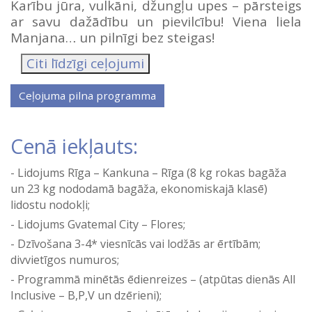
Karību jūra, vulkāni, džungļu upes – pārsteigs
ar savu dažādību un pievilcību! Viena liela
Manjana… un pilnīgi bez steigas!
Citi līdzīgi ceļojumi
Cenā iekļauts:
Lidojums Rīga – Kankuna – Rīga (8 kg rokas bagāža
un 23 kg nododamā bagāža, ekonomiskajā klasē)
lidostu nodokļi;
Lidojums Gvatemal City – Flores;
Dzīvošana 3-4* viesnīcās vai lodžās ar ērtībām;
divvietīgos numuros;
Programmā minētās ēdienreizes – (atpūtas dienās All
Inclusive – B,P,V un dzērieni);