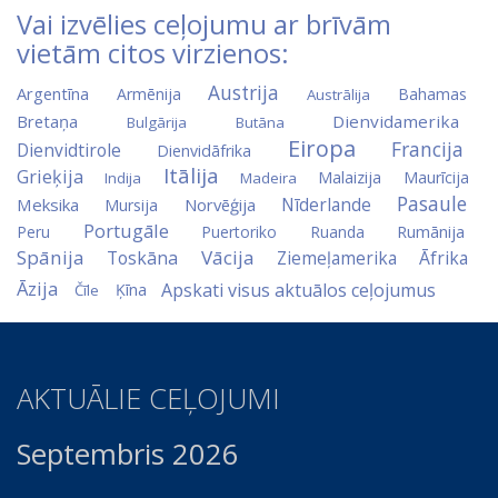
Vai izvēlies ceļojumu ar brīvām
vietām citos virzienos:
Austrija
Argentīna
Armēnija
Bahamas
Austrālija
Bretaņa
Dienvidamerika
Bulgārija
Butāna
Eiropa
Francija
Dienvidtirole
Dienvidāfrika
Itālija
Grieķija
Malaizija
Maurīcija
Indija
Madeira
Pasaule
Nīderlande
Meksika
Norvēģija
Mursija
Portugāle
Peru
Puertoriko
Ruanda
Rumānija
Spānija
Vācija
Toskāna
Ziemeļamerika
Āfrika
Āzija
Apskati visus aktuālos ceļojumus
Ķīna
Čīle
AKTUĀLIE CEĻOJUMI
Septembris 2026