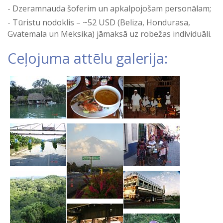
Dzeramnauda šoferim un apkalpojošam personālam;
Tūristu nodoklis – ~52 USD (Beliza, Hondurasa,
Gvatemala un Meksika) jāmaksā uz robežas individuāli.
Ceļojuma attēlu galerija: