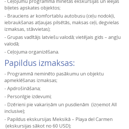
Ceļojumu programmā minētās ekskursijas un ieejas
biļetes apskates objektos;
Brauciens ar komfortablu autobusu (ceļu nodokļi,
iebraukšanas atļaujas pilsētās, maksas ceļi, degvielas
izmaksas, stāvvietas);
Grupas vadītājs latviešu valodā; vietējais gids – angļu
valodā;
Ceļojuma organizēšana.
Papildus izmaksas:
Programmā neminēto pasākumu un objektu
apmeklēšanas izmaksas;
Apdrošināšana;
Personīgie izdevumi;
Dzērieni pie vakariņām un pusdienām (izņemot All
inclusive);
Papildus ekskursijas Meksikā – Playa del Carmen
(ekskursijas sākot no 60 USD);