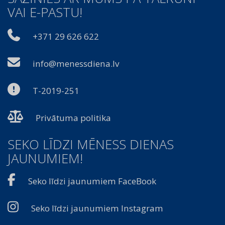
VAI E-PASTU!
+371 29 626 622
info@menessdiena.lv
T-2019-251
Privātuma politika
SEKO LĪDZI MĒNESS DIENAS
JAUNUMIEM!
Seko līdzi jaunumiem FaceBook
Seko līdzi jaunumiem Instagram