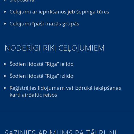
Ceļojumi ar iepirkšanos jeb šopinga tūres
Ceļojumi īpaši mazās grupās
NODERĪGI RĪKI CEĻOJUMIEM
Šodien lidostā “Rīga” ielido
Šodien lidostā “Rīga” izlido
Reģistrējies lidojumam vai izdrukā iekāpšanas
karti airBaltic reisos
SAZINIES AR MUMS PA TĀLRUNI