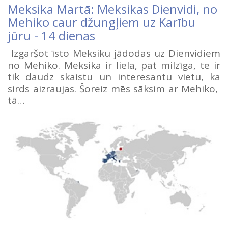
Meksika Martā: Meksikas Dienvidi, no
Mehiko caur džungļiem uz Karību
jūru - 14 dienas
Izgaršot īsto Meksiku jādodas uz Dienvidiem
no Mehiko. Meksika ir liela, pat milzīga, te ir
tik daudz skaistu un interesantu vietu, ka
sirds aizraujas. Šoreiz mēs sāksim ar Mehiko,
tā…