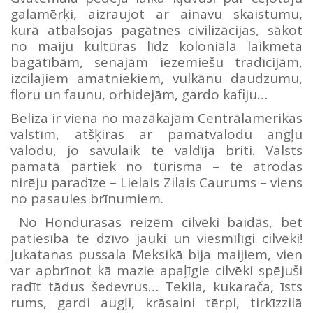
galamērķi, aizraujot ar ainavu skaistumu,
kurā atbalsojas pagātnes civilizācijas, sākot
no maiju kultūras līdz koloniālā laikmeta
bagātībām, senajām iezemiešu tradīcijām,
izcilajiem amatniekiem, vulkānu daudzumu,
floru un faunu, orhidejām, gardo kafiju…
Beliza ir viena no mazākajām Centrālamerikas
valstīm, atšķiras ar pamatvalodu angļu
valodu, jo savulaik te valdīja briti. Valsts
pamatā pārtiek no tūrisma – te atrodas
nirēju paradīze – Lielais Zilais Caurums – viens
no pasaules brīnumiem.
No Hondurasas reizēm cilvēki baidās, bet
patiesībā te dzīvo jauki un viesmīlīgi cilvēki!
Jukatanas pussala Meksikā bija maijiem, vien
var apbrīnot kā mazie apaļīgie cilvēki spējuši
radīt tādus šedevrus… Tekila, kukarača, īsts
rums, gardi augļi, krāsaini tērpi, tirkīzzilā