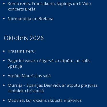
Komo ezers, Frančakorta, šopings un Il Volo
koncerts Brešā
Normandija un Bretaņa
Oktobris 2026
Krāsainā Peru!
Pagarini vasaru Algarvē, ar atpūtu, un solis
Spānijā
Atpūta Maurīcijas salā
Mursija – Spānijas Dienvidi, ar atpūtu pie jūras
skolnieku brīvlaikā
Madeira, kur okeāns skūpsta mākoņus