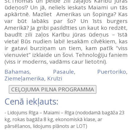
St.Thomas un pelde zili zaļajos Karību jūras
ūdeņos!? Un jā, neliels ieskats Maiami un tās
apkārtnē. Mazliet Amerikas un šopinga? Kas
var būt labāks par šo? Un īsts burgers
Amerikā? Ja gribi pasildīties un kaut ko redzēt,
baudīt zili zaļos Karību jūras ūdeņus – īstā
vieta! Būs nudien labi! Iesakām cilvēkiem, kas
ir gatavi burziņam un tiem, kam patīk “viss
vienuviet” izklaide un šovi. Tehnoloģiju faniem
(viss ir moderns, vadāms caur lietotni).
Bahamas
,
Pasaule
,
Puertoriko
,
Ziemeļamerika
,
Kruīzi
Cenā iekļauts:
Lidojums Rīga – Maiami – Rīga (nododamā bagāža 23
kg, rokas bagāža 8 kg, ekonomiskā klase, ar
pārsēšanos, lidojums plānots ar LOT)