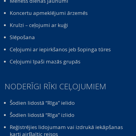
Mēness dienas jaunumi
Koncertu apmeklējumi ārzemēs
Kruīzi – ceļojumi ar kuģi
Slēpošana
Ceļojumi ar iepirkšanos jeb šopinga tūres
Ceļojumi īpaši mazās grupās
NODERĪGI RĪKI CEĻOJUMIEM
Šodien lidostā “Rīga” ielido
Šodien lidostā “Rīga” izlido
Reģistrējies lidojumam vai izdrukā iekāpšanas
karti airBaltic reisos