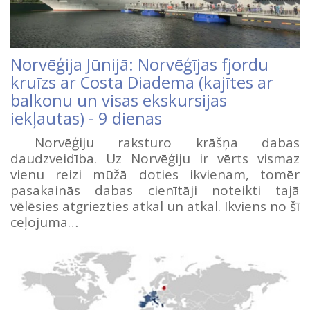
Norvēģija Jūnijā: Norvēģījas fjordu
kruīzs ar Costa Diadema (kajītes ar
balkonu un visas ekskursijas
iekļautas) - 9 dienas
Norvēģiju raksturo krāšņa dabas
daudzveidība. Uz Norvēģiju ir vērts vismaz
vienu reizi mūžā doties ikvienam, tomēr
pasakainās dabas cienītāji noteikti tajā
vēlēsies atgriezties atkal un atkal. Ikviens no šī
ceļojuma…