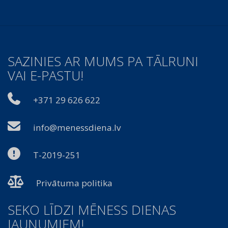
SAZINIES AR MUMS PA TĀLRUNI
VAI E-PASTU!
+371 29 626 622
info@menessdiena.lv
T-2019-251
Privātuma politika
SEKO LĪDZI MĒNESS DIENAS
JAUNUMIEM!