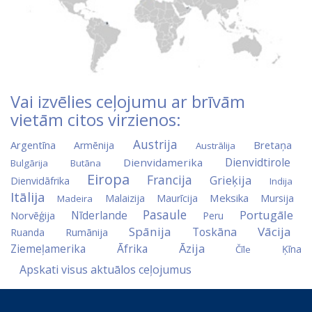
Vai izvēlies ceļojumu ar brīvām
vietām citos virzienos:
Austrija
Argentīna
Bretaņa
Armēnija
Austrālija
Dienvidtirole
Dienvidamerika
Bulgārija
Butāna
Eiropa
Francija
Grieķija
Dienvidāfrika
Indija
Itālija
Meksika
Malaizija
Maurīcija
Mursija
Madeira
Pasaule
Portugāle
Nīderlande
Norvēģija
Peru
Spānija
Vācija
Toskāna
Ruanda
Rumānija
Āzija
Ziemeļamerika
Āfrika
Ķīna
Čīle
Apskati visus aktuālos ceļojumus