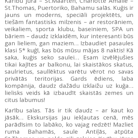
Karību jūrā – St.Maarten, Charlotte Amalie –
St.Thomas, Puertoriko, Bahamu salās. Kuģis ir
jauns un moderns, speciāli projektēts, un
tiešām fantastisks milzenis – ar restorāniem,
veikaliem, sporta klubu, baseiniem, SPA un
bāriem – daudz izklaidēm, kur interesanti būs
gan lieliem, gan maziem… Izbaudiet pasaules
klasi 5* kuģī, kas būs mūsu mājas 8 naktis! Kā
saka, kuģis seko saulei… Esam izvēlējušies
tikai kajītes ar balkonu, lai skaistākos skatus,
saulrietus, saullēktus varētu vērot no savas
privātās teritorijas. Gards ēdiens, laba
kompānija, daudz dažādu izklaižu uz kuģa…
lielisks veids kā izbaudīt skaistās zemes un
citus labumus!
Karību salas. Tās ir tik daudz – ar kaut ko
jāsāk… Ekskursijas jau iekļautas cenā, mēs
parādīsim to labāko, ko vajag redzēt! Mazliet
ruma Bahamās, saule Antiļās, atpūta