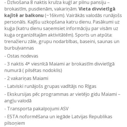
Dzīvošana 8 naktis kruīza kuģī ar pilnu pansiju –
brokastīm, pusdienām, vakariņām.
Vieta divvietīgā
kajītē ar balkonu
(~16kvm). Vairākās valodās runājošs
personāls. Kajīšu uzkopšana katru dienu. Pasākumi uz
kuģa (katru dienu saņemsiet informāciju par visām uz
kuģa organizētajām aktivitātēm). Sports un atpūta:
trenažieru zāle, grupu nodarbības, baseini, saunas un
burbuļvannas
Ostas nodevas
3 naktis 4* viesnīcā Maiami ar brokastīm divvietīgā
numurā ( pilsētas nodoklis)
2 vakariņas Maiami
Latviski runājošs grupas vadītājs no Rīgas
Ekskursijas pēc programmas ar vietējo gidu Maiami –
angļu valodā
Transporta pakalpojumi ASV
ESTA noformēšana un iegāde Latvijas Republikas
pilsoņiem