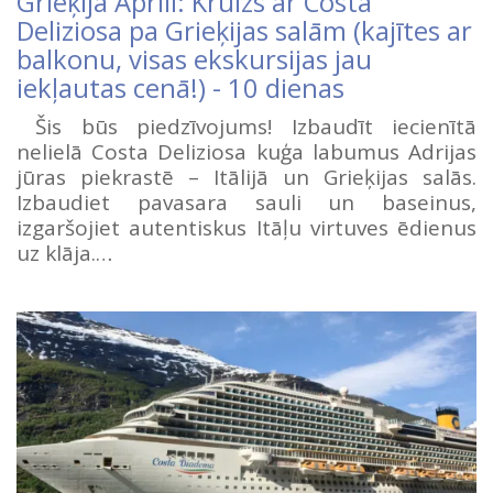
Grieķija Aprīlī: Kruīzs ar Costa
Deliziosa pa Grieķijas salām (kajītes ar
balkonu, visas ekskursijas jau
iekļautas cenā!) - 10 dienas
Šis būs piedzīvojums! Izbaudīt iecienītā
nelielā Costa Deliziosa kuģa labumus Adrijas
jūras piekrastē – Itālijā un Grieķijas salās.
Izbaudiet pavasara sauli un baseinus,
izgaršojiet autentiskus Itāļu virtuves ēdienus
uz klāja.…