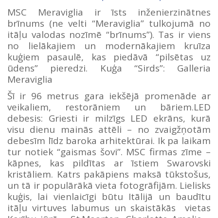
MSC Meraviglia ir īsts inženierzinātnes
brīnums (ne velti “Meraviglia” tulkojumā no
itāļu valodas nozīmē “brīnums”). Tas ir viens
no lielākajiem un modernākajiem kruīza
kuģiem pasaulē, kas piedāvā “pilsētas uz
ūdens” pieredzi. Kuģa “Sirds”: Galleria
Meraviglia
Šī ir 96 metrus gara iekšējā promenāde ar
veikaliem, restorāniem un bāriem.LED
debesis: Griesti ir milzīgs LED ekrāns, kurā
visu dienu mainās attēli – no zvaigžņotām
debesīm līdz baroka arhitektūrai. Ik pa laikam
tur notiek “gaismas šovi”. MSC firmas zīme –
kāpnes, kas pildītas ar īstiem Swarovski
kristāliem. Katrs pakāpiens maksā tūkstošus,
un tā ir populārākā vieta fotogrāfijām. Lielisks
kuģis, lai vienlaicīgi būtu Itālijā un baudītu
itāļu virtuves labumus un skaistākās vietas