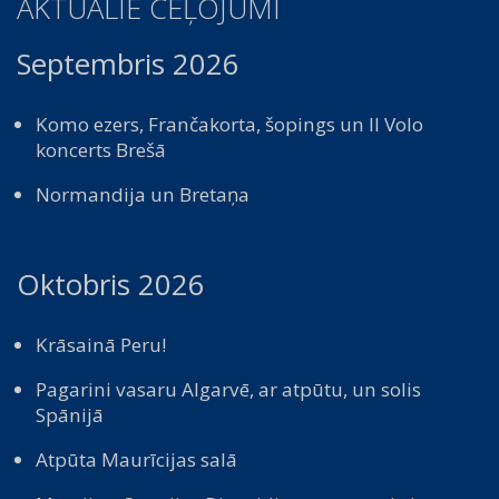
AKTUĀLIE CEĻOJUMI
Septembris 2026
Komo ezers, Frančakorta, šopings un Il Volo
koncerts Brešā
Normandija un Bretaņa
Oktobris 2026
Krāsainā Peru!
Pagarini vasaru Algarvē, ar atpūtu, un solis
Spānijā
Atpūta Maurīcijas salā