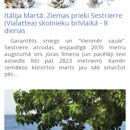
Itālija Martā: Ziemas prieki Sestrierre
(Vialattea) skolnieku brīvlaikā - 8
dienas
Garantēts sniegs un “Vienmēr saule”.
Sestriere atrodas iespaidīgā 2035 metru
augstumā virs jūras līmeņa (un pacēlāji tevi
aizvedīs līdz pat 2823 metriem). Kamēr
zemākos kūrortos marts jau sāk smaržot
pēc…