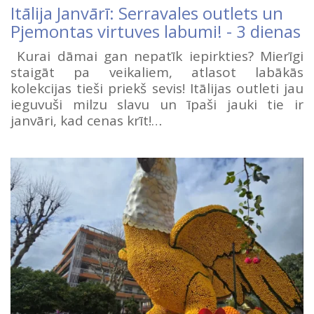
Itālija Janvārī: Serravales outlets un
Pjemontas virtuves labumi! - 3 dienas
Kurai dāmai gan nepatīk iepirkties? Mierīgi
staigāt pa veikaliem, atlasot labākās
kolekcijas tieši priekš sevis! Itālijas outleti jau
ieguvuši milzu slavu un īpaši jauki tie ir
janvāri, kad cenas krīt!…