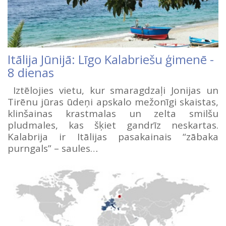
Itālija Jūnijā: Līgo Kalabriešu ģimenē -
8 dienas
Iztēlojies vietu, kur smaragdzaļi Jonijas un
Tirēnu jūras ūdeņi apskalo mežonīgi skaistas,
klinšainas krastmalas un zelta smilšu
pludmales, kas šķiet gandrīz neskartas.
Kalabrija ir Itālijas pasakainais “zābaka
purngals” – saules…