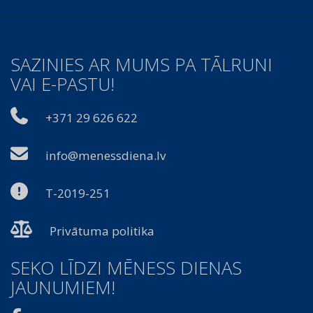
SAZINIES AR MUMS PA TĀLRUNI
VAI E-PASTU!
+371 29 626 622
info@menessdiena.lv
T-2019-251
Privātuma politika
SEKO LĪDZI MĒNESS DIENAS
JAUNUMIEM!