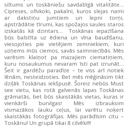
siltums un toskāniešu savdabīgā vitalitāte…
Cipreses, olīvkoki, pakalni, kuros slejas nami
ar dakstiņu jumtiem un lepni torņi,
apstrādātie tīrumi, kas spožajos saules staros
izskatās kā dzintars… Toskānas iepazīšana
būs balstīta uz ēdiena un vīna baudīšanu,
viesojoties pie vietējiem zemniekiem, kuri
uzņems mūs ciemos, savās saimniecībās. Mēs
varēsim klaiņot pa mazajiem ciematiņiem,
kuru nosaukumus nevaram īsti pat izrunāt…
Šeit ir gardēžu paradīze – te viss arī notiek
lēnām, nesteidzoties. Bet mēs mēģināsim tikt
dziļāk Toskānas iekšpusē. Šoreiz nebūs Must
see vietu, kas rotā galvenās lapas Toskānas
grāmatās, bet būs skaistākās vietas, kuras ir
vienkārši burvīgas! Mēs izbrauksim
vismazākos lauku ceļus, lai varētu noķert
skaistākās fotogrāfijas. Mēs parādīsim citu –
Toskānu! Un grupā tikai 8 cilvēki!!!