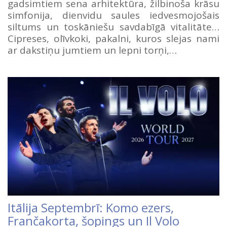
gadsimtiem sena arhitektūra, žilbinoša krāsu
simfonija, dienvidu saules iedvesmojošais
siltums un toskāniešu savdabīgā vitalitāte…
Cipreses, olīvkoki, pakalni, kuros slejas nami
ar dakstiņu jumtiem un lepni torņi,…
Itālija Septembrī: Komo ezers,
Frančakorta, šopings un Il Volo