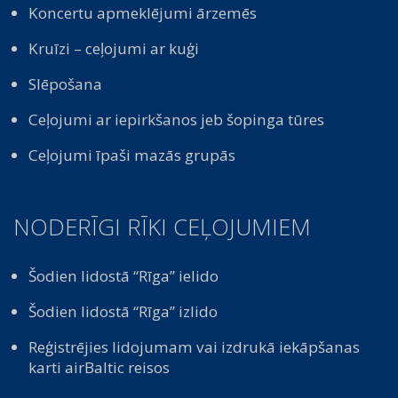
Koncertu apmeklējumi ārzemēs
Kruīzi – ceļojumi ar kuģi
Slēpošana
Ceļojumi ar iepirkšanos jeb šopinga tūres
Ceļojumi īpaši mazās grupās
NODERĪGI RĪKI CEĻOJUMIEM
Šodien lidostā “Rīga” ielido
Šodien lidostā “Rīga” izlido
Reģistrējies lidojumam vai izdrukā iekāpšanas
karti airBaltic reisos