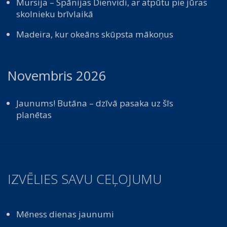
Mursija – Spānijas Dienvidi, ar atpūtu pie jūras
skolnieku brīvlaikā
Madeira, kur okeāns skūpsta mākoņus
Novembris 2026
Jaunums! Butāna – dzīvā pasaka uz šīs
planētas
IZVĒLIES SAVU CEĻOJUMU
Mēness dienas jaunumi