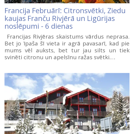
Francija Februārī: Citronsvētki, Ziedu
kaujas Franču Rivjērā un Ligūrijas
noslēpumi - 6 dienas
Francijas Rivjēras skaistums vārdus neprasa.
Bet jo īpaša šī vieta ir agrā pavasarī, kad pie
mums vēl auksts, bet tur jau silts un tiek
svinēti citronu un apelsīnu ražas svētki.…