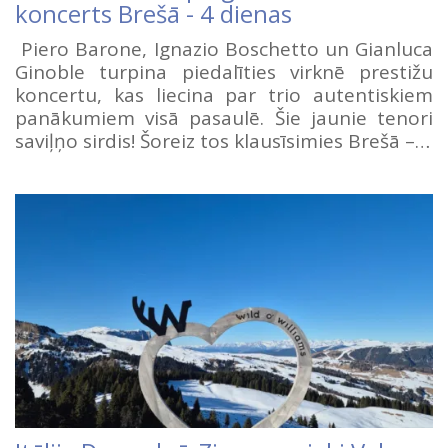
koncerts Brešā - 4 dienas
Piero Barone, Ignazio Boschetto un Gianluca
Ginoble turpina piedalīties virknē prestižu
koncertu, kas liecina par trio autentiskiem
panākumiem visā pasaulē. Šie jaunie tenori
saviļņo sirdis! Šoreiz tos klausīsimies Brešā –…