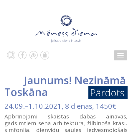
Jaunums! Nezināmā
Toskāna
Pārdots
24.09.
–
1.10.2021
, 8 dienas, 1450€
Apbrīnojami skaistas dabas ainavas,
gadsimtiem sena arhitektūra, žilbinoša krāsu
simfonija, dienvidu saules iedvesmojošais