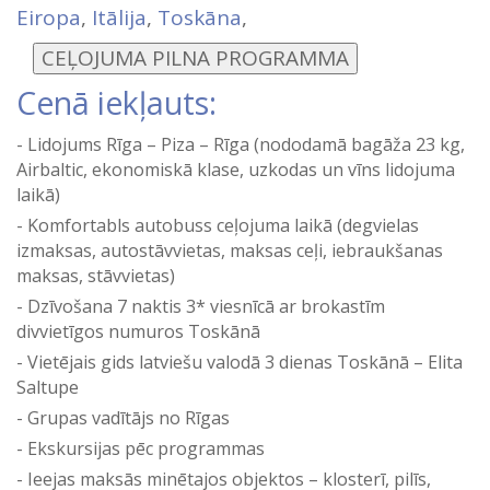
Eiropa
,
Itālija
,
Toskāna
,
Cenā iekļauts:
Lidojums Rīga – Piza – Rīga (nododamā bagāža 23 kg,
Airbaltic, ekonomiskā klase, uzkodas un vīns lidojuma
laikā)
Komfortabls autobuss ceļojuma laikā (degvielas
izmaksas, autostāvvietas, maksas ceļi, iebraukšanas
maksas, stāvvietas)
Dzīvošana 7 naktis 3* viesnīcā ar brokastīm
divvietīgos numuros Toskānā
Vietējais gids latviešu valodā 3 dienas Toskānā – Elita
Saltupe
Grupas vadītājs no Rīgas
Ekskursijas pēc programmas
Ieejas maksās minētajos objektos – klosterī, pilīs,