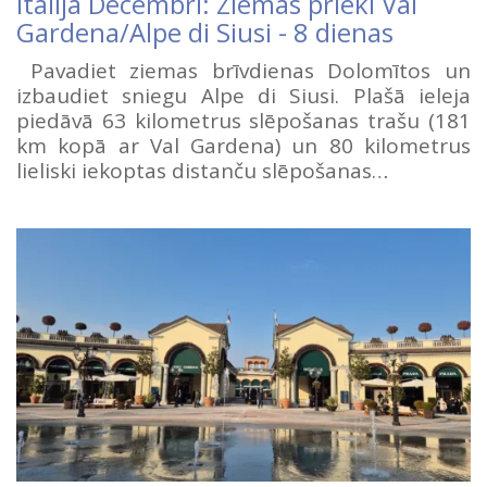
Itālija Decembrī: Ziemas prieki Val
Gardena/Alpe di Siusi - 8 dienas
Pavadiet ziemas brīvdienas Dolomītos un
izbaudiet sniegu Alpe di Siusi. Plašā ieleja
piedāvā 63 kilometrus slēpošanas trašu (181
km kopā ar Val Gardena) un 80 kilometrus
lieliski iekoptas distanču slēpošanas…