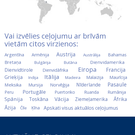
Vai izvēlies ceļojumu ar brīvām
vietām citos virzienos:
Austrija
Argentīna
Armēnija
Bahamas
Austrālija
Bretaņa
Dienvidamerika
Bulgārija
Butāna
Eiropa
Francija
Dienvidtirole
Dienvidāfrika
Itālija
Grieķija
Malaizija
Maurīcija
Indija
Madeira
Pasaule
Nīderlande
Meksika
Norvēģija
Mursija
Portugāle
Peru
Puertoriko
Ruanda
Rumānija
Spānija
Vācija
Toskāna
Ziemeļamerika
Āfrika
Āzija
Apskati visus aktuālos ceļojumus
Ķīna
Čīle