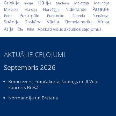
Itālija
Grieķija
Malaizija
Maurīcija
Indija
Madeira
Pasaule
Nīderlande
Meksika
Norvēģija
Mursija
Portugāle
Peru
Puertoriko
Ruanda
Rumānija
Spānija
Vācija
Toskāna
Ziemeļamerika
Āfrika
Āzija
Apskati visus aktuālos ceļojumus
Ķīna
Čīle
AKTUĀLIE CEĻOJUMI
Septembris 2026
Komo ezers, Frančakorta, šopings un Il Volo
koncerts Brešā
Normandija un Bretaņa