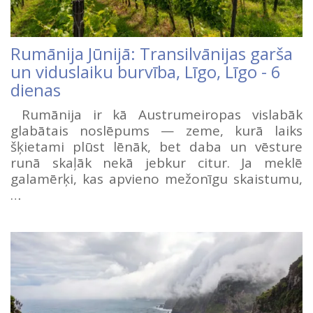
Rumānija Jūnijā: Transilvānijas garša
un viduslaiku burvība, Līgo, Līgo - 6
dienas
Rumānija ir kā Austrumeiropas vislabāk
glabātais noslēpums — zeme, kurā laiks
šķietami plūst lēnāk, bet daba un vēsture
runā skaļāk nekā jebkur citur. Ja meklē
galamērķi, kas apvieno mežonīgu skaistumu,
…