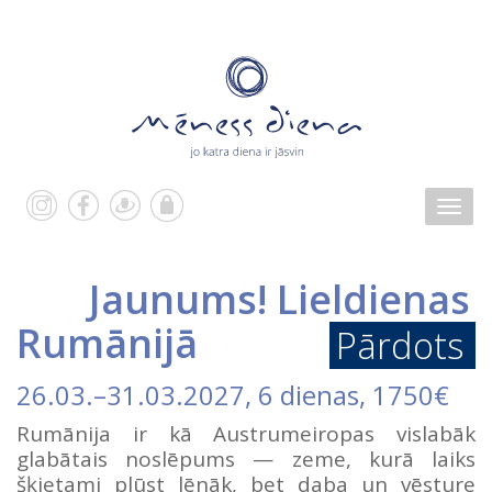
Jaunums! Lieldienas
Rumānijā
Pārdots
26.03.
–
31.03.2027
, 6 dienas, 1750€
Rumānija ir kā Austrumeiropas vislabāk
glabātais noslēpums — zeme, kurā laiks
šķietami plūst lēnāk, bet daba un vēsture