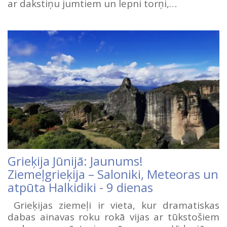
ar dakstiņu jumtiem un lepni torņi,…
Grieķija Jūnijā: Jaunums!
Ziemeļgrieķija – Saloniki, Meteoras un
atpūta Halkidiki - 9 dienas
Grieķijas ziemeļi ir vieta, kur dramatiskas
dabas ainavas roku rokā vijas ar tūkstošiem