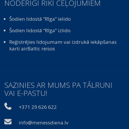
NODERĪGI RĪKI CEĻOJUMIEM
Šodien lidostā “Rīga” ielido
Šodien lidostā “Rīga” izlido
Reģistrējies lidojumam vai izdrukā iekāpšanas
karti airBaltic reisos
SAZINIES AR MUMS PA TĀLRUNI
VAI E-PASTU!
+371 29 626 622
info@menessdiena.lv