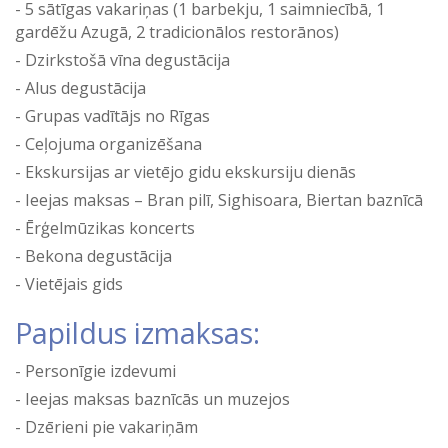
5 sātīgas vakariņas (1 barbekju, 1 saimniecībā, 1
gardēžu Azugā, 2 tradicionālos restorānos)
Dzirkstošā vīna degustācija
Alus degustācija
Grupas vadītājs no Rīgas
Ceļojuma organizēšana
Ekskursijas ar vietējo gidu ekskursiju dienās
Ieejas maksas – Bran pilī, Sighisoara, Biertan baznīcā
Ērģelmūzikas koncerts
Bekona degustācija
Vietējais gids
Papildus izmaksas:
Personīgie izdevumi
Ieejas maksas baznīcās un muzejos
Dzērieni pie vakariņām