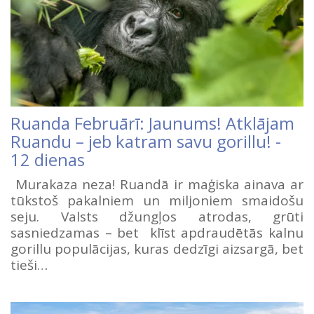
Ruanda Februārī: Jaunums! Atklājam
Ruandu – jeb katram savu gorillu! -
12 dienas
Murakaza neza! Ruandā ir maģiska ainava ar
tūkstoš pakalniem un miljoniem smaidošu
seju. Valsts džungļos atrodas, grūti
sasniedzamas – bet klīst apdraudētās kalnu
gorillu populācijas, kuras dedzīgi aizsargā, bet
tieši…