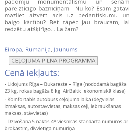
padomju monumentālismu un senām
pareizticīgo baznīciņām. Nu ko? Esam gatavi
mazliet aizvērt acis uz pedantiskumu un
baigo kārtību? Bet tāpēc jau braucam, lai
redzētu atšķirīgo… Laižam?
Eiropa
,
Rumānija
,
Jaunums
Cenā iekļauts:
Lidojums Rīga – Bukareste – Rīga (nododamā bagāža
23 kg, rokas bagāža 8 kg, AirBaltic, ekonomiskā klase)
Komfortabls autobuss ceļojuma laikā (degvielas
izmaksas, autostāvvietas, maksas ceļi, iebraukšanas
maksas, stāvvietas)
Dzīvošana 5 naktis 4* viesnīcās standarta numuros ar
brokastīm
,
divvietīgā numuriņā