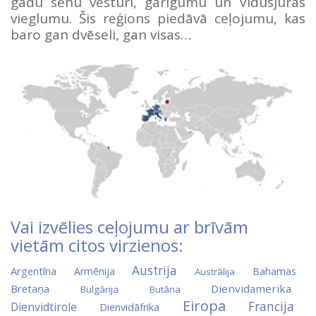
gadu senu vēsturi, garīgumu un Vidusjūras
vieglumu. Šis reģions piedāvā ceļojumu, kas
baro gan dvēseli, gan visas…
Vai izvēlies ceļojumu ar brīvām
vietām citos virzienos:
Austrija
Argentīna
Armēnija
Bahamas
Austrālija
Bretaņa
Dienvidamerika
Bulgārija
Butāna
Eiropa
Francija
Dienvidtirole
Dienvidāfrika