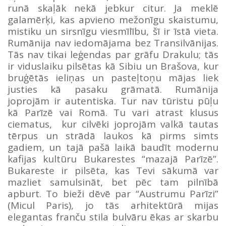
runā skaļāk nekā jebkur citur. Ja meklē
galamērķi, kas apvieno mežonīgu skaistumu,
mistiku un sirsnīgu viesmīlību, šī ir īstā vieta.
Rumānija nav iedomājama bez Transilvānijas.
Tās nav tikai leģendas par grāfu Drakulu; tās
ir viduslaiku pilsētas kā Sibiu un Brašova, kur
bruģētās ieliņas un pasteļtoņu mājas liek
justies kā pasaku grāmatā. Rumānija
joprojām ir autentiska. Tur nav tūristu pūļu
kā Parīzē vai Romā. Tu vari atrast klusus
ciematus, kur cilvēki joprojām valkā tautas
tērpus un strādā laukos kā pirms simts
gadiem, un tajā pašā laikā baudīt modernu
kafijas kultūru Bukarestes “mazajā Parīzē”.
Bukareste ir pilsēta, kas Tevi sākumā var
mazliet samulsināt, bet pēc tam pilnībā
apburt. To bieži dēvē par “Austrumu Parīzi”
(Micul Paris), jo tās arhitektūrā mijas
elegantas franču stila bulvāru ēkas ar skarbu