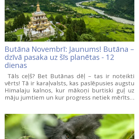
Butāna Novembrī: Jaunums! Butāna –
dzīvā pasaka uz šīs planētas - 12
dienas
Tāls ceļš? Bet Butānas dēļ – tas ir noteikti
vērts! Tā ir karaļvalsts, kas paslēpusies augstu
Himalaju kalnos, kur mākoņi burtiski guļ uz
māju jumtiem un kur progress netiek mērīts…