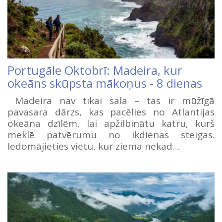
Portugāle Oktobrī: Madeira, kur
okeāns skūpsta mākoņus - 8 dienas
Madeira nav tikai sala – tas ir mūžīgā
pavasara dārzs, kas pacēlies no Atlantijas
okeāna dzīlēm, lai apžilbinātu katru, kurš
meklē patvērumu no ikdienas steigas.
Iedomājieties vietu, kur ziema nekad…