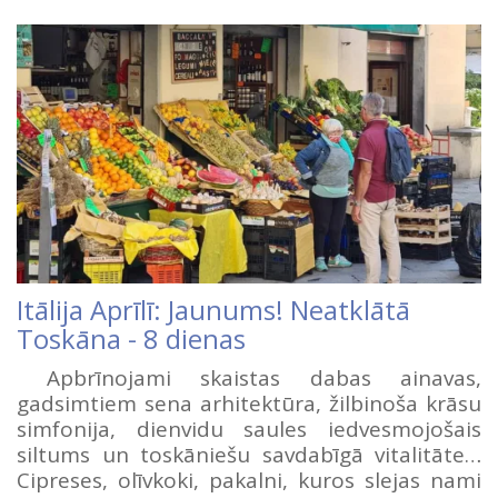
Itālija Aprīlī: Jaunums! Neatklātā
Toskāna - 8 dienas
Apbrīnojami skaistas dabas ainavas,
gadsimtiem sena arhitektūra, žilbinoša krāsu
simfonija, dienvidu saules iedvesmojošais
siltums un toskāniešu savdabīgā vitalitāte…
Cipreses, olīvkoki, pakalni, kuros slejas nami