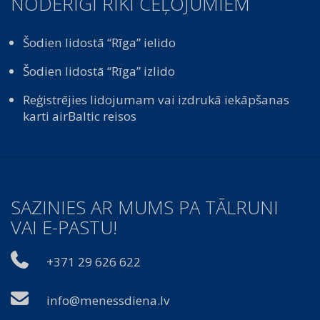
NODERĪGI RĪKI CEĻOJUMIEM
Šodien lidostā “Rīga” ielido
Šodien lidostā “Rīga” izlido
Reģistrējies lidojumam vai izdrukā iekāpšanas
karti airBaltic reisos
SAZINIES AR MUMS PA TĀLRUNI
VAI E-PASTU!
+371 29 626 622
info@menessdiena.lv