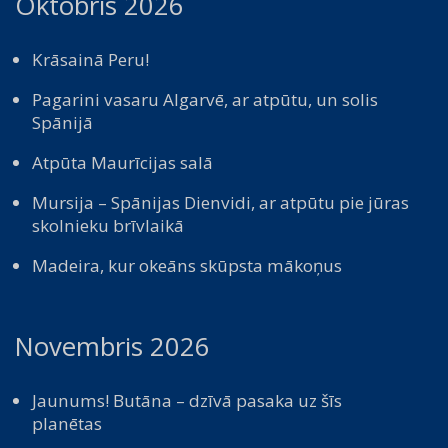
Oktobris 2026
Krāsainā Peru!
Pagarini vasaru Algarvē, ar atpūtu, un solis
Spānijā
Atpūta Maurīcijas salā
Mursija – Spānijas Dienvidi, ar atpūtu pie jūras
skolnieku brīvlaikā
Madeira, kur okeāns skūpsta mākoņus
Novembris 2026
Jaunums! Butāna – dzīvā pasaka uz šīs
planētas