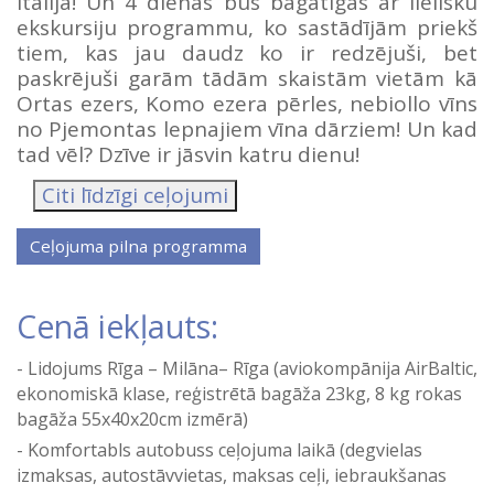
Itālijā! Un 4 dienas būs bagātīgas ar lielisku
ekskursiju programmu, ko sastādījām priekš
tiem, kas jau daudz ko ir redzējuši, bet
paskrējuši garām tādām skaistām vietām kā
Ortas ezers, Komo ezera pērles, nebiollo vīns
no Pjemontas lepnajiem vīna dārziem! Un kad
tad vēl? Dzīve ir jāsvin katru dienu!
Citi līdzīgi ceļojumi
Cenā iekļauts:
Lidojums Rīga – Milāna– Rīga (aviokompānija AirBaltic,
ekonomiskā klase, reģistrētā bagāža 23kg, 8 kg rokas
bagāža 55x40x20cm izmērā)
Komfortabls autobuss ceļojuma laikā (degvielas
izmaksas, autostāvvietas, maksas ceļi, iebraukšanas