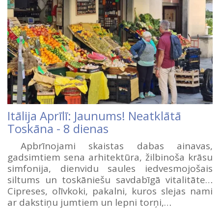
Itālija Aprīlī: Jaunums! Neatklātā
Toskāna - 8 dienas
Apbrīnojami skaistas dabas ainavas,
gadsimtiem sena arhitektūra, žilbinoša krāsu
simfonija, dienvidu saules iedvesmojošais
siltums un toskāniešu savdabīgā vitalitāte…
Cipreses, olīvkoki, pakalni, kuros slejas nami
ar dakstiņu jumtiem un lepni torņi,…