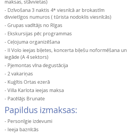
maksas, stāvvietas)
Dzīvošana 3 naktis 4* viesnīcā ar brokastīm
divvietīgos numuros ( tūrista nodoklis viesnīcās)
Grupas vadītājs no Rīgas
Ekskursijas pēc programmas
Ceļojuma organizēšana
Il Volo ieejas biļetes, koncerta biļešu noformēšana un
iegāde (A 4 sektors)
Pjemontas vīna degustācija
2 vakariņas
Kuģītis Ortas ezerā
Villa Karlota ieejas maksa
Pacēlājs Brunate
Papildus izmaksas:
Personīgie izdevumi
Ieeja baznīcās