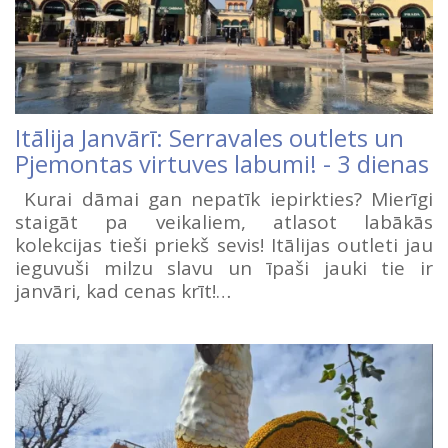
Itālija Janvārī: Serravales outlets un
Pjemontas virtuves labumi! - 3 dienas
Kurai dāmai gan nepatīk iepirkties? Mierīgi
staigāt pa veikaliem, atlasot labākās
kolekcijas tieši priekš sevis! Itālijas outleti jau
ieguvuši milzu slavu un īpaši jauki tie ir
janvāri, kad cenas krīt!…