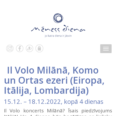
Il Volo Milānā, Komo
un Ortas ezeri
(
Eiropa
,
Itālija
,
Lombardija
)
15.12.
–
18.12.2022
, kopā 4 dienas
Il Volo koncerts Milānā? Īsais piedzīvojums