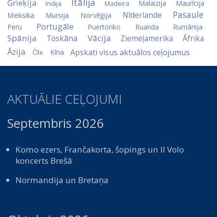
Itālija
Grieķija
Malaizija
Maurīcija
Indija
Madeira
Pasaule
Nīderlande
Meksika
Norvēģija
Mursija
Portugāle
Peru
Puertoriko
Ruanda
Rumānija
Spānija
Vācija
Toskāna
Ziemeļamerika
Āfrika
Āzija
Apskati visus aktuālos ceļojumus
Ķīna
Čīle
AKTUĀLIE CEĻOJUMI
Septembris 2026
Komo ezers, Frančakorta, šopings un Il Volo
koncerts Brešā
Normandija un Bretaņa