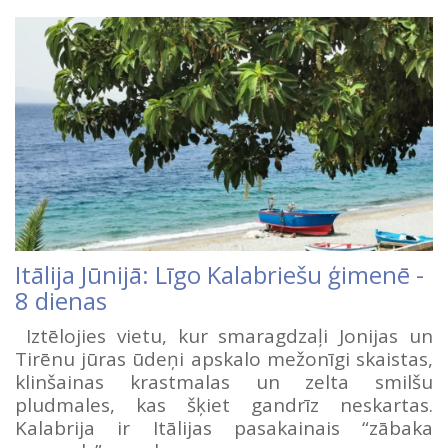
Itālija Jūnijā: Līgo Kalabriešu ģimenē -
8 dienas
Iztēlojies vietu, kur smaragdzaļi Jonijas un
Tirēnu jūras ūdeņi apskalo mežonīgi skaistas,
klinšainas krastmalas un zelta smilšu
pludmales, kas šķiet gandrīz neskartas.
Kalabrija ir Itālijas pasakainais “zābaka