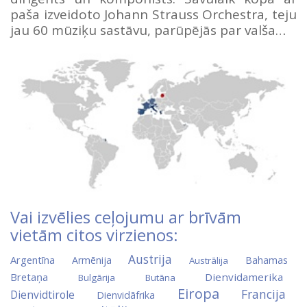
paša izveidoto Johann Strauss Orchestra, teju
jau 60 mūziķu sastāvu, parūpējās par valša…
Vai izvēlies ceļojumu ar brīvām
vietām citos virzienos:
Austrija
Argentīna
Armēnija
Bahamas
Austrālija
Bretaņa
Dienvidamerika
Bulgārija
Butāna
Eiropa
Francija
Dienvidtirole
Dienvidāfrika