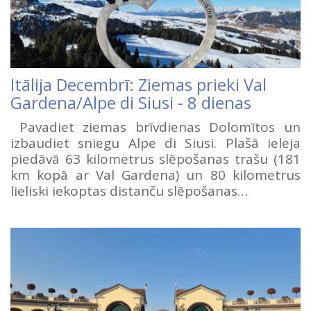
Itālija Decembrī: Ziemas prieki Val
Gardena/Alpe di Siusi - 8 dienas
Pavadiet ziemas brīvdienas Dolomītos un
izbaudiet sniegu Alpe di Siusi. Plašā ieleja
piedāvā 63 kilometrus slēpošanas trašu (181
km kopā ar Val Gardena) un 80 kilometrus
lieliski iekoptas distanču slēpošanas…