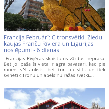
Francija Februārī: Citronsvētki, Ziedu
kaujas Franču Rivjērā un Ligūrijas
noslēpumi - 6 dienas
Francijas Rivjēras skaistums vārdus neprasa.
Bet jo īpaša šī vieta ir agrā pavasarī, kad pie
mums vēl auksts, bet tur jau silts un tiek
svinēti citronu un apelsīnu ražas svētki.…