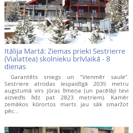
Itālija Martā: Ziemas prieki Sestrierre
(Vialattea) skolnieku brīvlaikā - 8
dienas
Garantēts sniegs un “Vienmēr saule”.
Sestriere atrodas iespaidīgā 2035 metru
augstumā virs jūras līmeņa (un pacēlāji tevi
aizvedīs līdz pat 2823 metriem). Kamēr
zemākos kūrortos marts jau sāk smaržot
pēc…