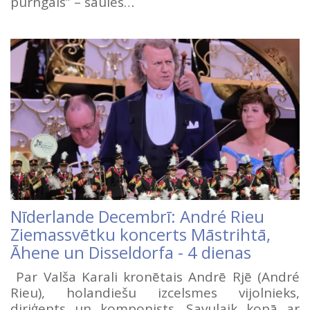
purngals” – saules…
Nīderlande Decembrī: André Rieu
Ziemassvētku koncerts Māstrihtā,
Āhene un Disseldorfa - 4 dienas
Par Valša Karali kronētais Andrē Rjē (André
Rieu), holandiešu izcelsmes vijolnieks,
diriģents un komponists. Savulaik kopā ar