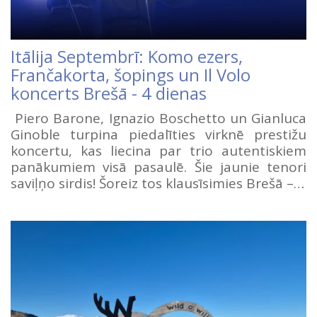
Itālija Septembrī: Komo ezers,
Frančakorta, šopings un Il Volo
koncerts Brešā - 4 dienas
Piero Barone, Ignazio Boschetto un Gianluca
Ginoble turpina piedalīties virknē prestižu
koncertu, kas liecina par trio autentiskiem
panākumiem visā pasaulē. Šie jaunie tenori
saviļņo sirdis! Šoreiz tos klausīsimies Brešā –…