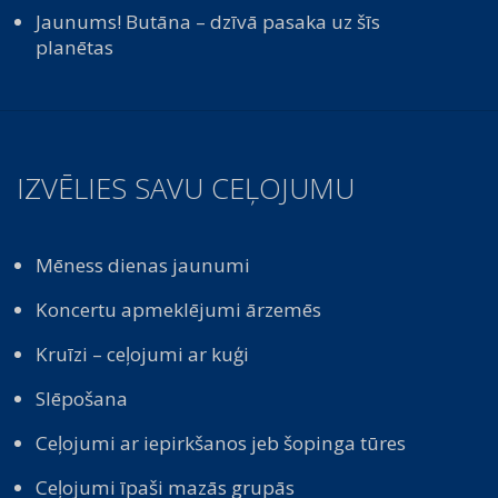
Jaunums! Butāna – dzīvā pasaka uz šīs
planētas
IZVĒLIES SAVU CEĻOJUMU
Mēness dienas jaunumi
Koncertu apmeklējumi ārzemēs
Kruīzi – ceļojumi ar kuģi
Slēpošana
Ceļojumi ar iepirkšanos jeb šopinga tūres
Ceļojumi īpaši mazās grupās