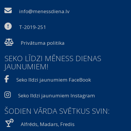
info@menessdiena.lv
T-2019-251
Privātuma politika
SEKO LĪDZI MĒNESS DIENAS
JAUNUMIEM!
Seko līdzi jaunumiem FaceBook
Seko līdzi jaunumiem Instagram
ŠODIEN VĀRDA SVĒTKUS SVIN:
Alfrēds, Madars, Fredis