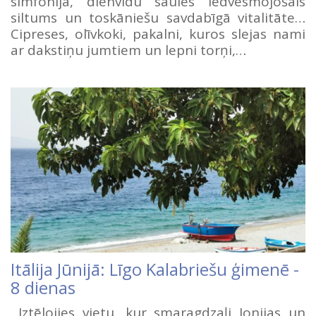
simfonija, dienvidu saules iedvesmojošais
siltums un toskāniešu savdabīgā vitalitāte…
Cipreses, olīvkoki, pakalni, kuros slejas nami
ar dakstiņu jumtiem un lepni torņi,…
Itālija Jūnijā: Līgo Kalabriešu ģimenē -
8 dienas
Iztēlojies vietu, kur smaragdzaļi Jonijas un