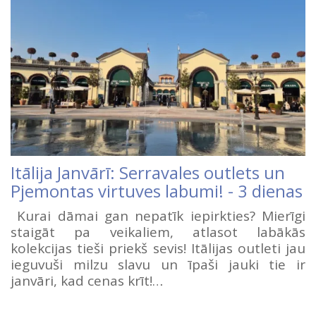
Itālija Janvārī: Serravales outlets un
Pjemontas virtuves labumi! - 3 dienas
Kurai dāmai gan nepatīk iepirkties? Mierīgi
staigāt pa veikaliem, atlasot labākās
kolekcijas tieši priekš sevis! Itālijas outleti jau
ieguvuši milzu slavu un īpaši jauki tie ir
janvāri, kad cenas krīt!…