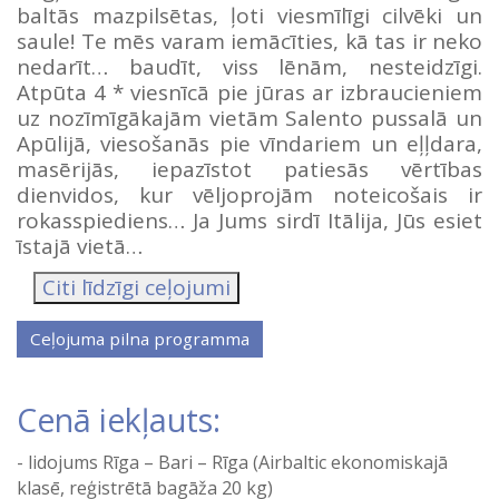
baltās mazpilsētas, ļoti viesmīlīgi cilvēki un
saule! Te mēs varam iemācīties, kā tas ir neko
nedarīt… baudīt, viss lēnām, nesteidzīgi.
Atpūta 4 * viesnīcā pie jūras ar izbraucieniem
uz nozīmīgākajām vietām Salento pussalā un
Apūlijā, viesošanās pie vīndariem un eļļdara,
masērijās, iepazīstot patiesās vērtības
dienvidos, kur vēljoprojām noteicošais ir
rokasspiediens… Ja Jums sirdī Itālija, Jūs esiet
īstajā vietā…
Citi līdzīgi ceļojumi
Cenā iekļauts:
lidojums Rīga – Bari – Rīga (Airbaltic ekonomiskajā
klasē, reģistrētā bagāža 20 kg)