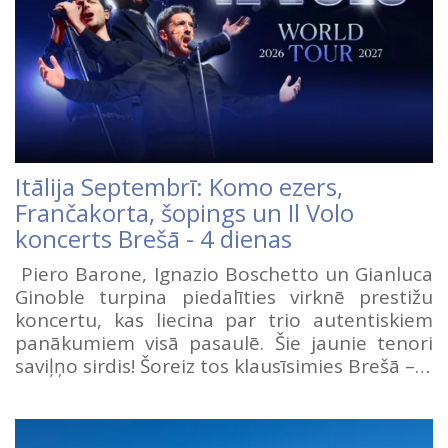
Itālija Septembrī: Komo ezers,
Frančakorta, šopings un Il Volo
koncerts Brešā - 4 dienas
Piero Barone, Ignazio Boschetto un Gianluca
Ginoble turpina piedalīties virknē prestižu
koncertu, kas liecina par trio autentiskiem
panākumiem visā pasaulē. Šie jaunie tenori
saviļņo sirdis! Šoreiz tos klausīsimies Brešā –…