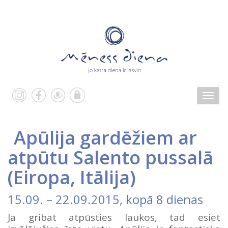
Apūlija gardēžiem ar
atpūtu Salento pussalā
(
Eiropa
,
Itālija
)
15.09.
–
22.09.2015
, kopā 8 dienas
Ja gribat atpūsties laukos, tad esiet