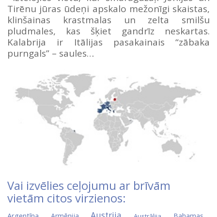
Tirēnu jūras ūdeņi apskalo mežonīgi skaistas,
klinšainas krastmalas un zelta smilšu
pludmales, kas šķiet gandrīz neskartas.
Kalabrija ir Itālijas pasakainais “zābaka
purngals” – saules…
Vai izvēlies ceļojumu ar brīvām
vietām citos virzienos:
Austrija
Argentīna
Armēnija
Bahamas
Austrālija