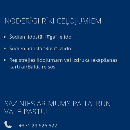
NODERĪGI RĪKI CEĻOJUMIEM
Šodien lidostā “Rīga” ielido
Šodien lidostā “Rīga” izlido
Reģistrējies lidojumam vai izdrukā iekāpšanas
karti airBaltic reisos
SAZINIES AR MUMS PA TĀLRUNI
VAI E-PASTU!
+371 29 626 622