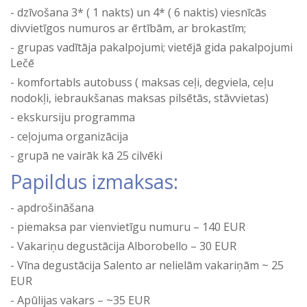
dzīvošana 3* ( 1 nakts) un 4* ( 6 naktis) viesnīcās
divvietīgos numuros ar ērtībām, ar brokastīm;
grupas vadītāja pakalpojumi; vietējā gida pakalpojumi
Lečē
komfortabls autobuss ( maksas ceļi, degviela, ceļu
nodokļi, iebraukšanas maksas pilsētās, stāvvietas)
ekskursiju programma
ceļojuma organizācija
grupā ne vairāk kā 25 cilvēki
Papildus izmaksas:
apdrošināšana
piemaksa par vienvietīgu numuru – 140 EUR
Vakariņu degustācija Alborobello – 30 EUR
Vīna degustācija Salento ar nelielām vakariņām ~ 25
EUR
Apūlijas vakars – ~35 EUR