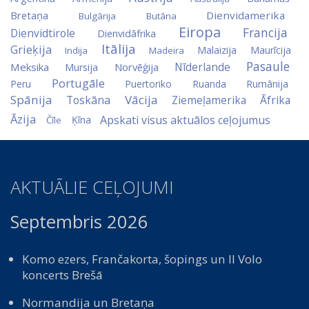
Bretaņa
Dienvidamerika
Bulgārija
Butāna
Eiropa
Francija
Dienvidtirole
Dienvidāfrika
Itālija
Grieķija
Malaizija
Maurīcija
Indija
Madeira
Pasaule
Nīderlande
Meksika
Norvēģija
Mursija
Portugāle
Peru
Puertoriko
Ruanda
Rumānija
Spānija
Vācija
Toskāna
Ziemeļamerika
Āfrika
Āzija
Apskati visus aktuālos ceļojumus
Ķīna
Čīle
AKTUĀLIE CEĻOJUMI
Septembris 2026
Komo ezers, Frančakorta, šopings un Il Volo
koncerts Brešā
Normandija un Bretaņa