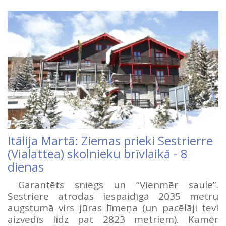
Itālija Martā: Ziemas prieki Sestrierre
(Vialattea) skolnieku brīvlaikā - 8
dienas
Garantēts sniegs un “Vienmēr saule”.
Sestriere atrodas iespaidīgā 2035 metru
augstumā virs jūras līmeņa (un pacēlāji tevi
aizvedīs līdz pat 2823 metriem). Kamēr