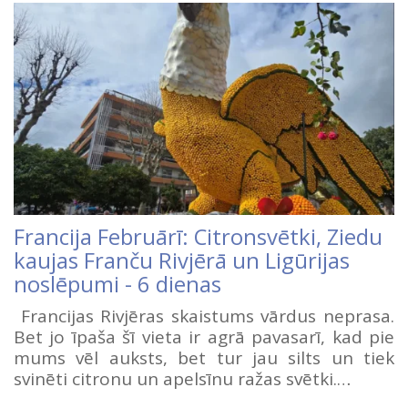
Francija Februārī: Citronsvētki, Ziedu
kaujas Franču Rivjērā un Ligūrijas
noslēpumi - 6 dienas
Francijas Rivjēras skaistums vārdus neprasa.
Bet jo īpaša šī vieta ir agrā pavasarī, kad pie
mums vēl auksts, bet tur jau silts un tiek
svinēti citronu un apelsīnu ražas svētki.…