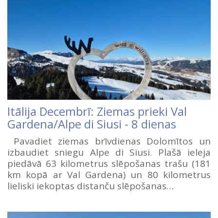
Itālija Decembrī: Ziemas prieki Val
Gardena/Alpe di Siusi - 8 dienas
Pavadiet ziemas brīvdienas Dolomītos un
izbaudiet sniegu Alpe di Siusi. Plašā ieleja
piedāvā 63 kilometrus slēpošanas trašu (181
km kopā ar Val Gardena) un 80 kilometrus
lieliski iekoptas distanču slēpošanas…