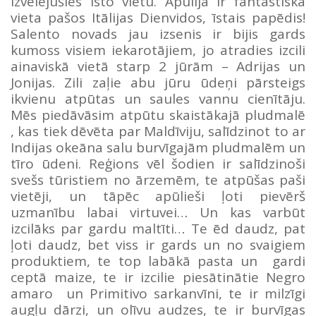
izvēlējušies īsto vietu. Apūlija ir fantastiska
vieta pašos Itālijas Dienvidos, īstais papēdis!
Salento novads jau izsenis ir bijis gards
kumoss visiem iekarotājiem, jo atradies izcili
ainaviskā vietā starp 2 jūrām – Adrijas un
Jonijas. Zili zaļie abu jūru ūdeņi pārsteigs
ikvienu atpūtas un saules vannu cienītāju.
Mēs piedāvāsim atpūtu skaistākajā pludmalē
, kas tiek dēvēta par Maldīviju, salīdzinot to ar
Indijas okeāna salu burvīgajām pludmalēm un
tīro ūdeni. Reģions vēl šodien ir salīdzinoši
svešs tūristiem no ārzemēm, te atpūšas paši
vietēji, un tāpēc apūlieši ļoti pievērš
uzmanību labai virtuvei… Un kas varbūt
izcilāks par gardu maltīti… Te ēd daudz, pat
ļoti daudz, bet viss ir gards un no svaigiem
produktiem, te top labākā pasta un gardi
ceptā maize, te ir izcilie piesātinātie Negro
amaro un Primitivo sarkanvīni, te ir milzīgi
augļu dārzi, un olīvu audzes, te ir burvīgas