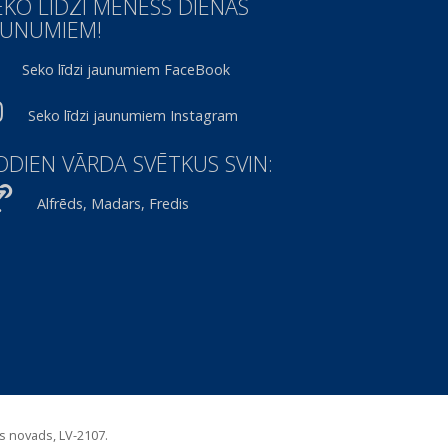
EKO LĪDZI MĒNESS DIENAS
AUNUMIEM!
Seko līdzi jaunumiem FaceBook
Seko līdzi jaunumiem Instagram
ODIEN VĀRDA SVĒTKUS SVIN:
Alfrēds, Madars, Fredis
es novads, LV-2107.