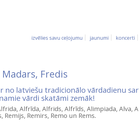
izvēlies savu ceļojumu
jaunumi
koncerti
, Madars, Fredis
ir no latviešu tradicionālo vārdadienu sa
vinamie vārdi skatāmi zemāk!
frida, Alfrīda, Alfrids, Alfrīds, Alimpiada, Alva, A
s, Remijs, Remirs, Remo un Rems.