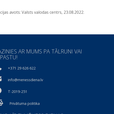
ijas avots: Valsts valodas centrs, 23.08.2022.
AZINIES AR MUMS PA TĀLRUNI VAI
-PASTU!
+371 29 626 622
info@menessdiena.lv
T-2019-251
Privātuma politika