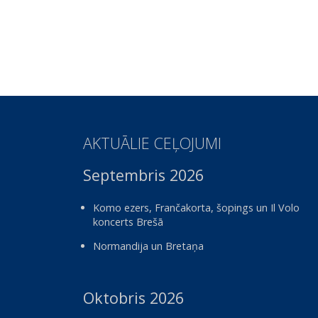
AKTUĀLIE CEĻOJUMI
Septembris 2026
Komo ezers, Frančakorta, šopings un Il Volo
koncerts Brešā
Normandija un Bretaņa
Oktobris 2026