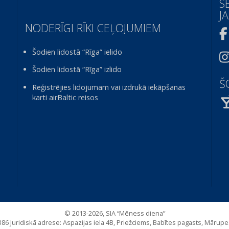
S
J
NODERĪGI RĪKI CEĻOJUMIEM
Šodien lidostā “Rīga” ielido
Šodien lidostā “Rīga” izlido
Š
Reģistrējies lidojumam vai izdrukā iekāpšanas
karti airBaltic reisos
© 2013-2026, SIA “Mēness diena”
86 Juridiskā adrese: Aspazijas iela 4B, Priežciems, Babītes pagasts, Mārup