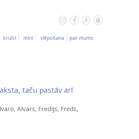
kruīzi
mini
slēpošana
par mums
raksta, taču pastāv arī
lvaro, Alvars, Fredijs, Freds,