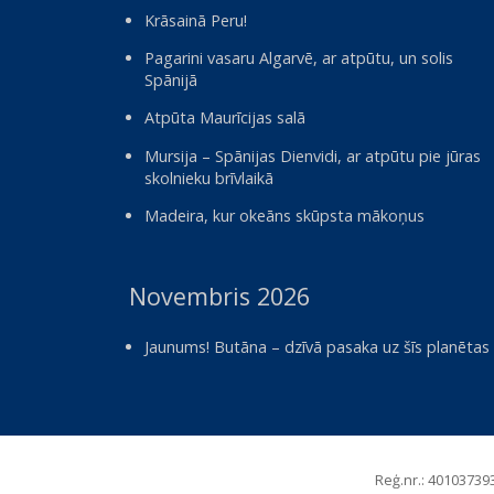
Krāsainā Peru!
Pagarini vasaru Algarvē, ar atpūtu, un solis
Spānijā
Atpūta Maurīcijas salā
Mursija – Spānijas Dienvidi, ar atpūtu pie jūras
skolnieku brīvlaikā
Madeira, kur okeāns skūpsta mākoņus
Novembris 2026
Jaunums! Butāna – dzīvā pasaka uz šīs planētas
Reģ.nr.: 401037393