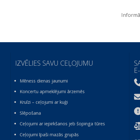
Informāc
IZVĒLIES SAVU CEĻOJUMU
S
E
Mēness dienas jaunumi
Koncertu apmeklējumi ārzemēs
Kruīzi – ceļojumi ar kuģi
Slēpošana
Ceļojumi ar iepirkšanos jeb šopinga tūres
Ceļojumi īpaši mazās grupās