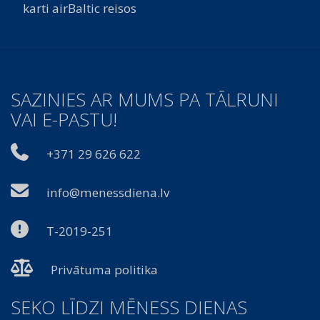
karti airBaltic reisos
SAZINIES AR MUMS PA TĀLRUNI
VAI E-PASTU!
+371 29 626 622
info@menessdiena.lv
T-2019-251
Privātuma politika
SEKO LĪDZI MĒNESS DIENAS