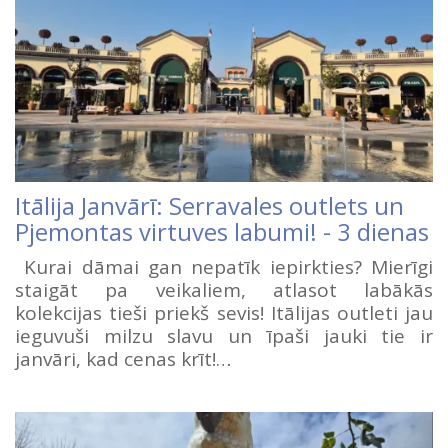
Itālija Janvārī: Serravales outlets un
Pjemontas virtuves labumi! - 3 dienas
Kurai dāmai gan nepatīk iepirkties? Mierīgi
staigāt pa veikaliem, atlasot labākās
kolekcijas tieši priekš sevis! Itālijas outleti jau
ieguvuši milzu slavu un īpaši jauki tie ir
janvāri, kad cenas krīt!…