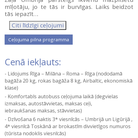
mīļotāju, jo te tās ir burvīgas. Laiks beidzot
tās iepazīt…
Citi līdzīgi ceļojumi
Cenā iekļauts:
Lidojums Rīga – Milāna – Roma – Rīga (nododamā
bagāža 20 kg, rokas bagāža 8 kg, Airbaltic, ekonomiskā
klase)
Komfortabls autobuss ceļojuma laikā (degvielas
izmaksas, autostāvvietas, maksas ceļi,
iebraukšanas maksas, stāvvietas)
Dzīvošana 6 naktis 3* viesnīcās – Umbrijā un Ligūrijā ,
4* viesnīcā Toskānā ar brokastīm divvietīgos numuros
(tūrista nodoklis viesnīcās)