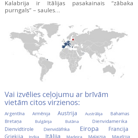
Kalabrija ir Itālijas pasakainais “zābaka
purngals” – saules…
Vai izvēlies ceļojumu ar brīvām
vietām citos virzienos:
Austrija
Argentīna
Armēnija
Bahamas
Austrālija
Bretaņa
Dienvidamerika
Bulgārija
Butāna
Eiropa
Francija
Dienvidtirole
Dienvidāfrika
Itālija
Grieķija
Malaizija
Maurīcija
Indija
Madeira