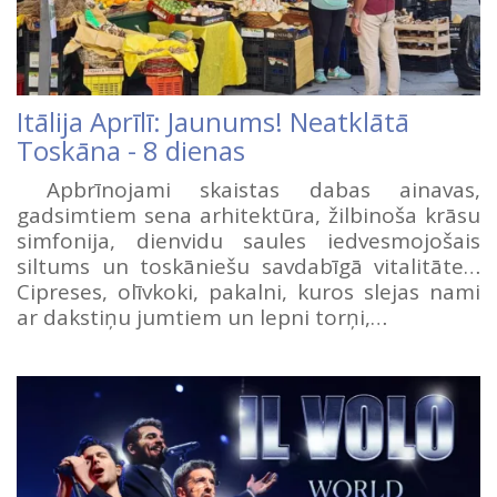
Itālija Aprīlī: Jaunums! Neatklātā
Toskāna - 8 dienas
Apbrīnojami skaistas dabas ainavas,
gadsimtiem sena arhitektūra, žilbinoša krāsu
simfonija, dienvidu saules iedvesmojošais
siltums un toskāniešu savdabīgā vitalitāte…
Cipreses, olīvkoki, pakalni, kuros slejas nami
ar dakstiņu jumtiem un lepni torņi,…