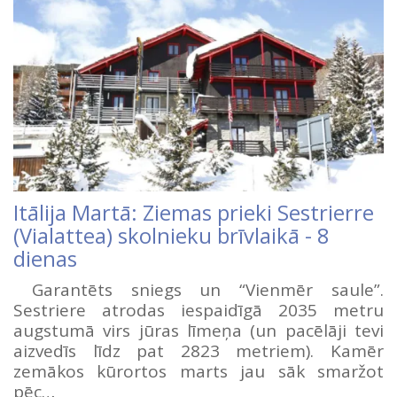
Itālija Martā: Ziemas prieki Sestrierre
(Vialattea) skolnieku brīvlaikā - 8
dienas
Garantēts sniegs un “Vienmēr saule”.
Sestriere atrodas iespaidīgā 2035 metru
augstumā virs jūras līmeņa (un pacēlāji tevi
aizvedīs līdz pat 2823 metriem). Kamēr
zemākos kūrortos marts jau sāk smaržot
pēc…