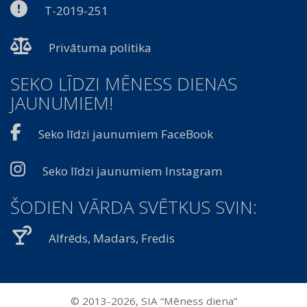
T-2019-251
Privātuma politika
SEKO LĪDZI MĒNESS DIENAS
JAUNUMIEM!
Seko līdzi jaunumiem FaceBook
Seko līdzi jaunumiem Instagram
ŠODIEN VĀRDA SVĒTKUS SVIN:
Alfrēds, Madars, Fredis
© 2013-2026, SIA “Mēness diena”