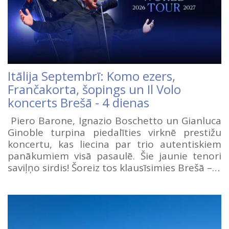
Itālija Septembrī: Komo ezers,
Frančakorta, šopings un Il Volo
koncerts Brešā - 4 dienas
Piero Barone, Ignazio Boschetto un Gianluca
Ginoble turpina piedalīties virknē prestižu
koncertu, kas liecina par trio autentiskiem
panākumiem visā pasaulē. Šie jaunie tenori
saviļņo sirdis! Šoreiz tos klausīsimies Brešā –…