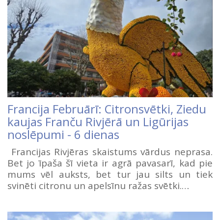
Francija Februārī: Citronsvētki, Ziedu
kaujas Franču Rivjērā un Ligūrijas
noslēpumi - 6 dienas
Francijas Rivjēras skaistums vārdus neprasa.
Bet jo īpaša šī vieta ir agrā pavasarī, kad pie
mums vēl auksts, bet tur jau silts un tiek
svinēti citronu un apelsīnu ražas svētki.…