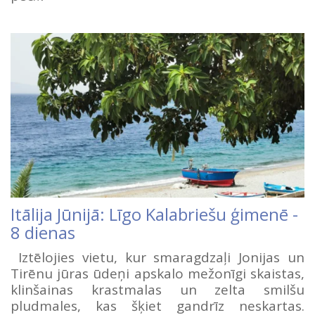
Itālija Jūnijā: Līgo Kalabriešu ģimenē -
8 dienas
Iztēlojies vietu, kur smaragdzaļi Jonijas un
Tirēnu jūras ūdeņi apskalo mežonīgi skaistas,
klinšainas krastmalas un zelta smilšu
pludmales, kas šķiet gandrīz neskartas.