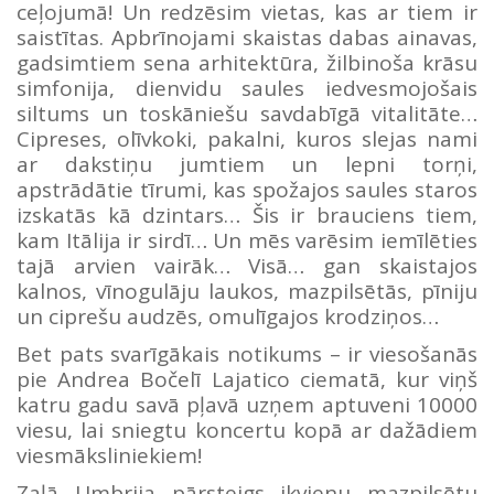
ceļojumā! Un redzēsim vietas, kas ar tiem ir
saistītas. Apbrīnojami skaistas dabas ainavas,
gadsimtiem sena arhitektūra, žilbinoša krāsu
simfonija, dienvidu saules iedvesmojošais
siltums un toskāniešu savdabīgā vitalitāte…
Cipreses, olīvkoki, pakalni, kuros slejas nami
ar dakstiņu jumtiem un lepni torņi,
apstrādātie tīrumi, kas spožajos saules staros
izskatās kā dzintars… Šis ir brauciens tiem,
kam Itālija ir sirdī… Un mēs varēsim iemīlēties
tajā arvien vairāk… Visā… gan skaistajos
kalnos, vīnogulāju laukos, mazpilsētās, pīniju
un ciprešu audzēs, omulīgajos krodziņos…
Bet pats svarīgākais notikums – ir viesošanās
pie Andrea Bočelī Lajatico ciematā, kur viņš
katru gadu savā pļavā uzņem aptuveni 10000
viesu, lai sniegtu koncertu kopā ar dažādiem
viesmāksliniekiem!
Zaļā Umbrija pārsteigs ikvienu mazpilsētu