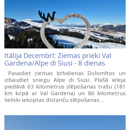
Itālija Decembrī: Ziemas prieki Val
Gardena/Alpe di Siusi - 8 dienas
Pavadiet ziemas brīvdienas Dolomītos un
izbaudiet sniegu Alpe di Siusi. Plašā ieleja
piedāvā 63 kilometrus slēpošanas trašu (181
km kopā ar Val Gardena) un 80 kilometrus
lieliski iekoptas distanču slēpošanas…