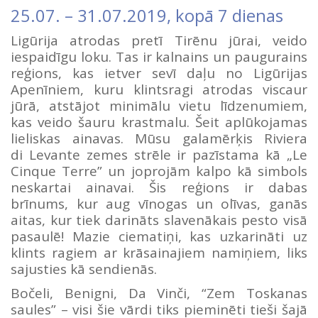
25.07.
–
31.07.2019
, kopā 7 dienas
Ligūrija atrodas pretī Tirēnu jūrai, veido
iespaidīgu loku. Tas ir kalnains un paugurains
reģions, kas ietver sevī daļu no Ligūrijas
Apenīniem, kuru klintsragi atrodas viscaur
jūrā, atstājot minimālu vietu līdzenumiem,
kas veido šauru krastmalu. Šeit aplūkojamas
lieliskas ainavas. Mūsu galamērķis Riviera
di Levante zemes strēle ir pazīstama kā „Le
Cinque Terre” un joprojām kalpo kā simbols
neskartai ainavai. Šis reģions ir dabas
brīnums, kur aug vīnogas un olīvas, ganās
aitas, kur tiek darināts slavenākais pesto visā
pasaulē! Mazie ciematiņi, kas uzkarināti uz
klints ragiem ar krāsainajiem namiņiem, liks
sajusties kā sendienās.
Bočeli, Benigni, Da Vinči, “Zem Toskanas
saules” – visi šie vārdi tiks pieminēti tieši šajā