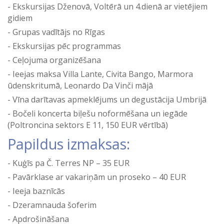
Ekskursijas Dženovā, Voltērā un 4.dienā ar vietējiem
gidiem
Grupas vadītājs no Rīgas
Ekskursijas pēc programmas
Ceļojuma organizēšana
Ieejas maksa Villa Lante, Civita Bango, Marmora
ūdenskritumā, Leonardo Da Vinči mājā
Vīna darītavas apmeklējums un degustācija Umbrijā
Bočeli koncerta biļešu noformēšana un iegāde
(Poltroncina sektors E 11, 150 EUR vērtībā)
Papildus izmaksas:
Kuģīs pa Č. Terres NP – 35 EUR
Pavārklase ar vakariņām un proseko – 40 EUR
Ieeja baznīcās
Dzeramnauda šoferim
Apdrošināšana