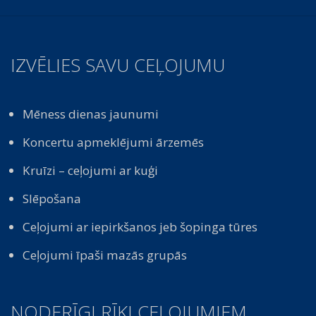
IZVĒLIES SAVU CEĻOJUMU
Mēness dienas jaunumi
Koncertu apmeklējumi ārzemēs
Kruīzi – ceļojumi ar kuģi
Slēpošana
Ceļojumi ar iepirkšanos jeb šopinga tūres
Ceļojumi īpaši mazās grupās
NODERĪGI RĪKI CEĻOJUMIEM