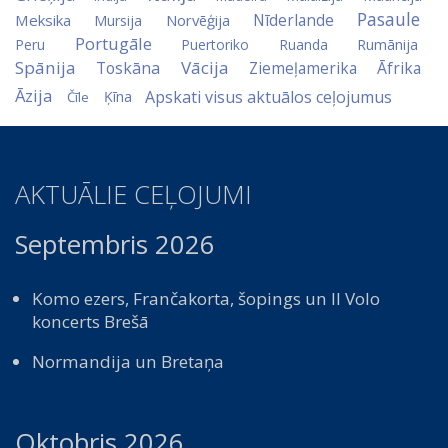
Pasaule
Nīderlande
Meksika
Norvēģija
Mursija
Portugāle
Peru
Puertoriko
Ruanda
Rumānija
Spānija
Vācija
Toskāna
Ziemeļamerika
Āfrika
Āzija
Apskati visus aktuālos ceļojumus
Ķīna
Čīle
AKTUĀLIE CEĻOJUMI
Septembris 2026
Komo ezers, Frančakorta, šopings un Il Volo
koncerts Brešā
Normandija un Bretaņa
Oktobris 2026