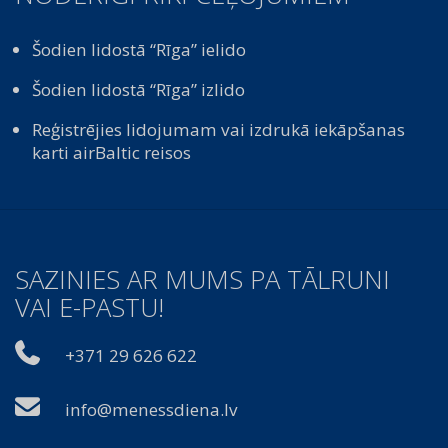
Šodien lidostā “Rīga” ielido
Šodien lidostā “Rīga” izlido
Reģistrējies lidojumam vai izdrukā iekāpšanas
karti airBaltic reisos
SAZINIES AR MUMS PA TĀLRUNI
VAI E-PASTU!
+371 29 626 622
info@menessdiena.lv