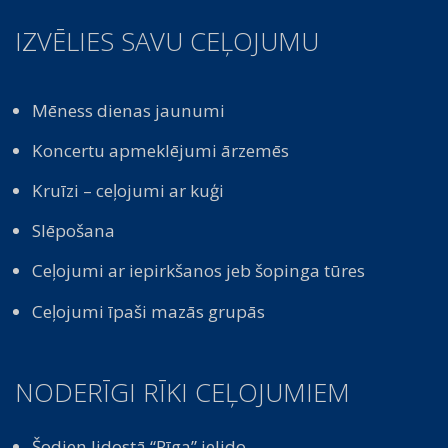
IZVĒLIES SAVU CEĻOJUMU
Mēness dienas jaunumi
Koncertu apmeklējumi ārzemēs
Kruīzi – ceļojumi ar kuģi
Slēpošana
Ceļojumi ar iepirkšanos jeb šopinga tūres
Ceļojumi īpaši mazās grupās
NODERĪGI RĪKI CEĻOJUMIEM
Šodien lidostā “Rīga” ielido