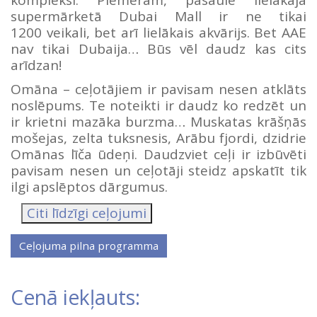
supermārketā Dubai Mall ir ne tikai
1200 veikali, bet arī lielākais akvārijs. Bet AAE
nav tikai Dubaija… Būs vēl daudz kas cits
arīdzan!
Omāna – ceļotājiem ir pavisam nesen atklāts
noslēpums. Te noteikti ir daudz ko redzēt un
ir krietni mazāka burzma… Muskatas krāšņās
mošejas, zelta tuksnesis, Arābu fjordi, dzidrie
Omānas līča ūdeņi. Daudzviet ceļi ir izbūvēti
pavisam nesen un ceļotāji steidz apskatīt tik
ilgi apslēptos dārgumus.
Citi līdzīgi ceļojumi
Cenā iekļauts: