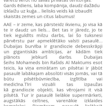
Gards ēdiens, laba kompānija, daudz dažādu
izklaižu uz kuģa… lielisks veids kā izbaudīt
skaistās zemes un citus labumus!
AAE – ir zeme, kas pārsteidz ikvienu, jo visa kā
te ir daudz un liels… Bet tas ir jāredz, jo te
tiek ieguldīts milzu darbs, lai šo tuksnesi
pārvērstu par apmeklētāko valsti pasaulē…
Dubaijas burvība ir grandiozie debesskrāpji
un gigantiskās ambīcijas, ar kādām tiek
plānots jebkurš darbs. Dubaijas
šeihs Mohameds bin Rašids Al Maktums esot
teicis, ka viņa emirātam un pilsētai ir jābūt
pasaulē labākajam absolūti visās jomās, vai tā
būtu pilsētbūvniecība, izglītība vai
medicīna.Tīri vizuāli tas izpaužas
kā grandiozie objekti, kas vērojami it visā
pilsētā. Tur ir pasaulē lielākie supermārketi,
augstākās celtnes, varenākie izklaides
kompleksi. Piemēram, pasaulē lielākajā