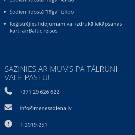
Šodien lidostā “Rīga” izlido
Reģistrējies lidojumam vai izdrukā iekāpšanas
karti airBaltic reisos
SAZINIES AR MUMS PA TĀLRUNI
VAI E-PASTU!
+371 29 626 622
info@menessdiena.lv
T-2019-251