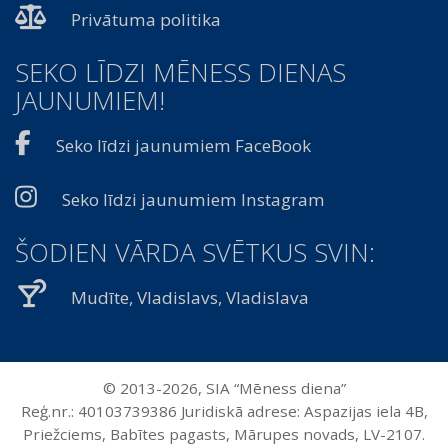
Privātuma politika
SEKO LĪDZI MĒNESS DIENAS
JAUNUMIEM!
Seko līdzi jaunumiem FaceBook
Seko līdzi jaunumiem Instagram
ŠODIEN VĀRDA SVĒTKUS SVIN:
Mudīte, Vladislavs, Vladislava
© 2013-2026, SIA “Mēness diena”
Reģ.nr.: 40103739386 Juridiskā adrese: Aspazijas iela 4B,
Priežciems, Babītes pagasts, Mārupes novads, LV-2107.