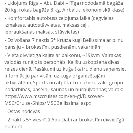
Lidojums Rīga – Abu Dabi – Rīga (nododamā bagāža
20 kg, rokas bagāža 8 kg, Airbaltic, ekonomiskā klase)
Komfortabls autobuss ceļojuma laikā (degvielas
izmaksas, autostāvvietas, maksas ceļi,
iebraukšanas maksas, stāvvietas)
Dzīvošana 7 naktis 5* kruīza kuģī Bellissima ar pilnu
pansiju – brokastīm, pusdienām, vakariņām.
Vieta divvietīgā kajītē ar balkonu, ~19kvm. Vairākās
valodās runājošs personāls. Kajīšu uzkopšana divas
reizes dienā. Pasākumi uz kuģa (katru dienu saņemsiet
informāciju par visām uz kuģa organizētajām
aktivitātēm); Sports un atpūta: trenažieru zāle, grupu
nodarbības, baseini, saunas un burbuļvannas; vairāk:
https://www.msccruises.com/en-gl/Discover-
MSC/Cruise-Ships/MSCBellissima. aspx
Ostas nodevas
2 naktis 5* viesnīcā Abu Dabi ar brokastīm divvietīgā
numurā