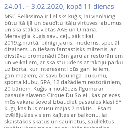
24.01.
–
3.02.2020
, kopā 11 dienas
MSC Bellissima ir lielisks kuģis, lai vienlaicīgi
būtu Itālijā un baudītu itāļu virtuves labumus
un skaistākās vietas AAE un Omānā.
Meraviglia kuģis savu ceļu sāk tikai
2019.g.martā, pilnīgi jauns, moderns, speciāli
dizainēts un tiešām fantastisks milzenis, ar
divstāvu promenādi 96m garu ar restorāniem
un veikaliem, ar skaistu ūdens atrakciju parku
uz borta, kur interesanti būs gan lieliem,
gan maziem, ar savu boulinga laukumu,
sporta klubu, SPA, 12 dažādiem restorāniem,
20 bāriem. Kuģis ir noslēdzis līgumu ar
pasaulē slaveno Cirque Du Soleil, kas priecēs
mūs vakara šovos! Izbaudiet pasaules klasi 5*
kuģī, kas būs mūsu mājas 7 naktis… Esam
izvēlējušies visiem kajītes ar balkonu, lai
skaistākos skatus un saulrietus, saullēktus
varētu vērot no savas privātās teritorijas.