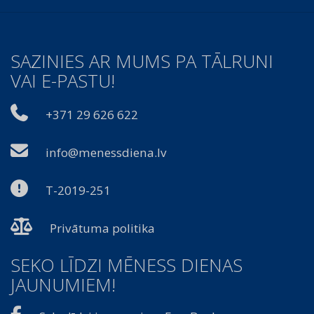
SAZINIES AR MUMS PA TĀLRUNI
VAI E-PASTU!
+371 29 626 622
info@menessdiena.lv
T-2019-251
Privātuma politika
SEKO LĪDZI MĒNESS DIENAS
JAUNUMIEM!