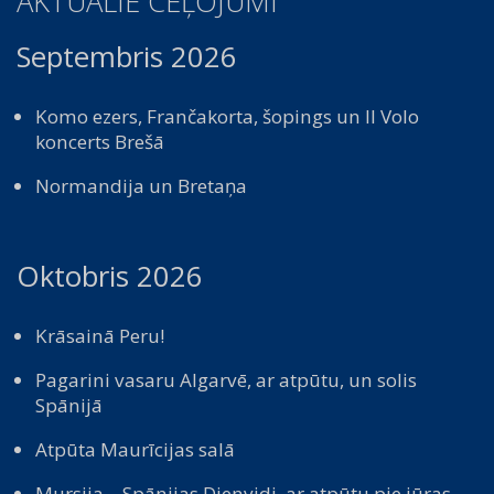
AKTUĀLIE CEĻOJUMI
Septembris 2026
Komo ezers, Frančakorta, šopings un Il Volo
koncerts Brešā
Normandija un Bretaņa
Oktobris 2026
Krāsainā Peru!
Pagarini vasaru Algarvē, ar atpūtu, un solis
Spānijā
Atpūta Maurīcijas salā
Mursija – Spānijas Dienvidi, ar atpūtu pie jūras