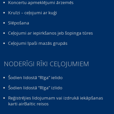
Koncertu apmeklējumi ārzemēs
Kruīzi – ceļojumi ar kuģi
Slēpošana
Ceļojumi ar iepirkšanos jeb šopinga tūres
Ceļojumi īpaši mazās grupās
NODERĪGI RĪKI CEĻOJUMIEM
Šodien lidostā “Rīga” ielido
Šodien lidostā “Rīga” izlido
Reģistrējies lidojumam vai izdrukā iekāpšanas
karti airBaltic reisos