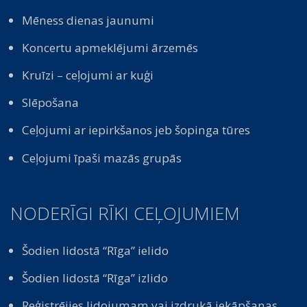
Mēness dienas jaunumi
Koncertu apmeklējumi ārzemēs
Kruīzi – ceļojumi ar kuģi
Slēpošana
Ceļojumi ar iepirkšanos jeb šopinga tūres
Ceļojumi īpaši mazās grupās
NODERĪGI RĪKI CEĻOJUMIEM
Šodien lidostā “Rīga” ielido
Šodien lidostā “Rīga” izlido
Reģistrējies lidojumam vai izdrukā iekāpšanas