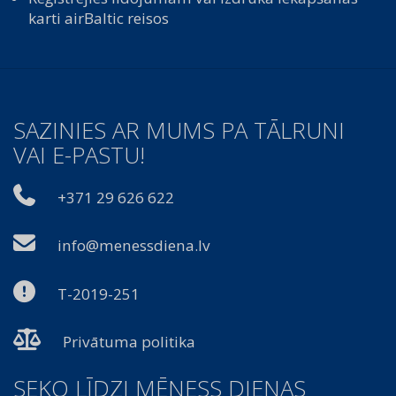
karti airBaltic reisos
SAZINIES AR MUMS PA TĀLRUNI
VAI E-PASTU!
+371 29 626 622
info@menessdiena.lv
T-2019-251
Privātuma politika
SEKO LĪDZI MĒNESS DIENAS