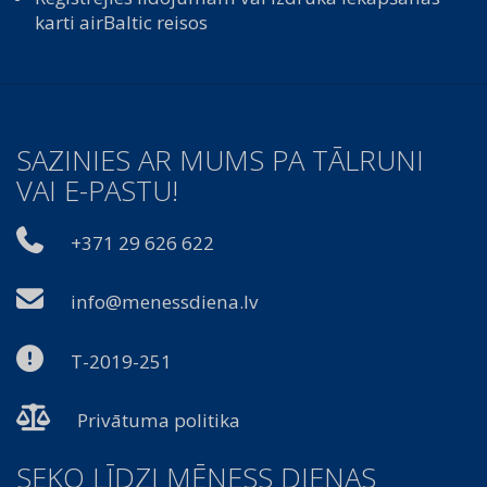
karti airBaltic reisos
SAZINIES AR MUMS PA TĀLRUNI
VAI E-PASTU!
+371 29 626 622
info@menessdiena.lv
T-2019-251
Privātuma politika
SEKO LĪDZI MĒNESS DIENAS