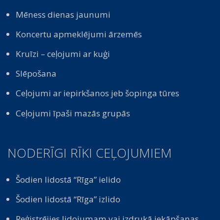
Mēness dienas jaunumi
Koncertu apmeklējumi ārzemēs
Kruīzi – ceļojumi ar kuģi
Slēpošana
Ceļojumi ar iepirkšanos jeb šopinga tūres
Ceļojumi īpaši mazās grupās
NODERĪGI RĪKI CEĻOJUMIEM
Šodien lidostā “Rīga” ielido
Šodien lidostā “Rīga” izlido
Reģistrējies lidojumam vai izdrukā iekāpšanas