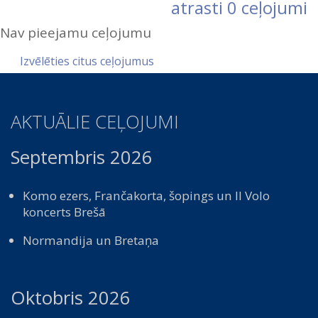
atrasti
0
ceļojumi
Nav pieejamu ceļojumu
Izvēlēties citus ceļojumus
AKTUĀLIE CEĻOJUMI
Septembris 2026
Komo ezers, Frančakorta, šopings un Il Volo
koncerts Brešā
Normandija un Bretaņa
Oktobris 2026