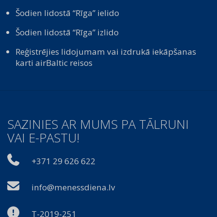
Šodien lidostā “Rīga” ielido
Šodien lidostā “Rīga” izlido
Reģistrējies lidojumam vai izdrukā iekāpšanas
karti airBaltic reisos
SAZINIES AR MUMS PA TĀLRUNI
VAI E-PASTU!
+371 29 626 622
info@menessdiena.lv
T-2019-251