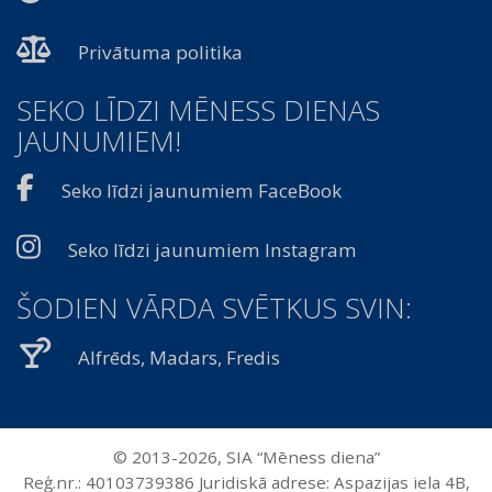
Privātuma politika
SEKO LĪDZI MĒNESS DIENAS
JAUNUMIEM!
Seko līdzi jaunumiem FaceBook
Seko līdzi jaunumiem Instagram
ŠODIEN VĀRDA SVĒTKUS SVIN:
Alfrēds, Madars, Fredis
© 2013-2026, SIA “Mēness diena”
Reģ.nr.: 40103739386 Juridiskā adrese: Aspazijas iela 4B,