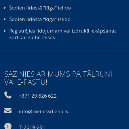
Šodien lidostā “Rīga” ielido
Šodien lidostā “Rīga” izlido
Reģistrējies lidojumam vai izdrukā iekāpšanas
karti airBaltic reisos
SAZINIES AR MUMS PA TĀLRUNI
VAI E-PASTU!
+371 29 626 622
info@menessdiena.lv
T-2019-251