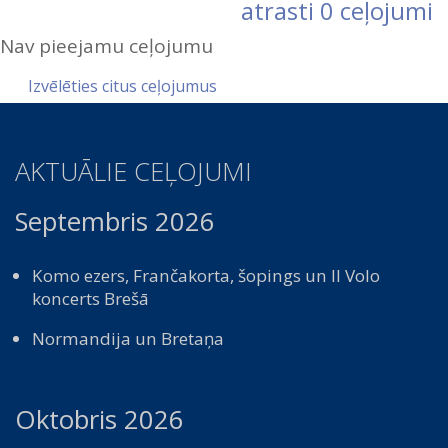
atrasti
0
ceļojumi
Nav pieejamu ceļojumu
Izvēlēties citus ceļojumus
AKTUĀLIE CEĻOJUMI
Septembris 2026
Komo ezers, Frančakorta, šopings un Il Volo
koncerts Brešā
Normandija un Bretaņa
Oktobris 2026