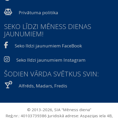
Privātuma politika
SEKO LĪDZI MĒNESS DIENAS
JAUNUMIEM!
Seko līdzi jaunumiem FaceBook
Seko līdzi jaunumiem Instagram
ŠODIEN VĀRDA SVĒTKUS SVIN:
Alfrēds, Madars, Fredis
© 2013-2026, SIA “Mēness diena”
Reģ.nr.: 40103739386 Juridiskā adrese: Aspazijas iela 4B,