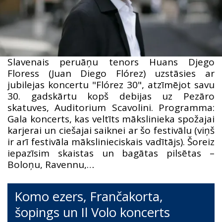
Slavenais peruāņu tenors Huans Djego
Floress (Juan Diego Flórez) uzstāsies ar
jubilejas koncertu "Flórez 30", atzīmējot savu
30. gadskārtu kopš debijas uz Pezāro
skatuves, Auditorium Scavolini. Programma:
Gala koncerts, kas veltīts mākslinieka spožajai
karjerai un ciešajai saiknei ar šo festivālu (viņš
ir arī festivāla mākslinieciskais vadītājs). Šoreiz
iepazīsim skaistas un bagātas pilsētas –
Boloņu, Ravennu,…
Komo ezers, Frančakorta,
šopings un Il Volo koncerts