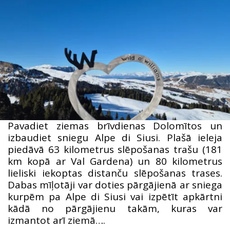
Pavadiet ziemas brīvdienas Dolomītos un
izbaudiet sniegu Alpe di Siusi. Plašā ieleja
piedāvā 63 kilometrus slēpošanas trašu (181
km kopā ar Val Gardena) un 80 kilometrus
lieliski iekoptas distanču slēpošanas trases.
Dabas mīļotāji var doties pārgājienā ar sniega
kurpēm pa Alpe di Siusi vai izpētīt apkārtni
kādā no pārgājienu takām, kuras var
izmantot arī ziemā….