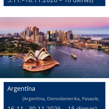
Argentīna
(
,
,
,
Argentīna
Dienvidamerika
Pasaule
16.11.
–
30.11.2026
– 15 dienas)