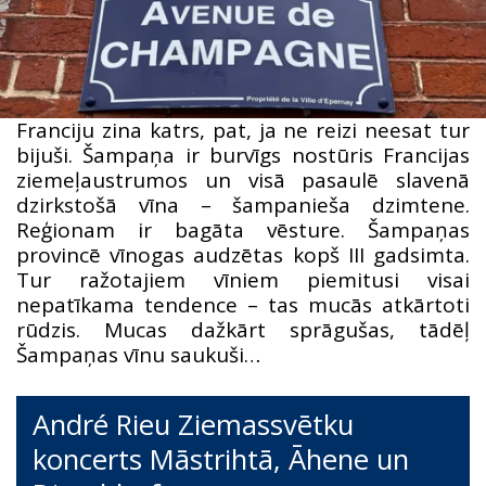
Franciju zina katrs, pat, ja ne reizi neesat tur
bijuši. Šampaņa ir burvīgs nostūris Francijas
ziemeļaustrumos un visā pasaulē slavenā
dzirkstošā vīna – šampanieša dzimtene.
Reģionam ir bagāta vēsture. Šampaņas
provincē vīnogas audzētas kopš III gadsimta.
Tur ražotajiem vīniem piemitusi visai
nepatīkama tendence – tas mucās atkārtoti
rūdzis. Mucas dažkārt sprāgušas, tādēļ
Šampaņas vīnu saukuši…
André Rieu Ziemassvētku
koncerts Māstrihtā, Āhene un