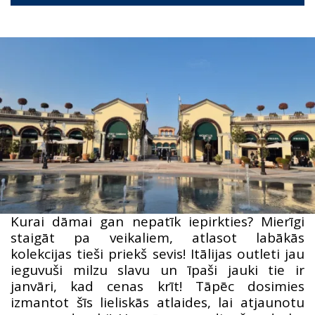
Kurai dāmai gan nepatīk iepirkties? Mierīgi
staigāt pa veikaliem, atlasot labākās
kolekcijas tieši priekš sevis! Itālijas outleti jau
ieguvuši milzu slavu un īpaši jauki tie ir
janvāri, kad cenas krīt! Tāpēc dosimies
izmantot šīs lieliskās atlaides, lai atjaunotu