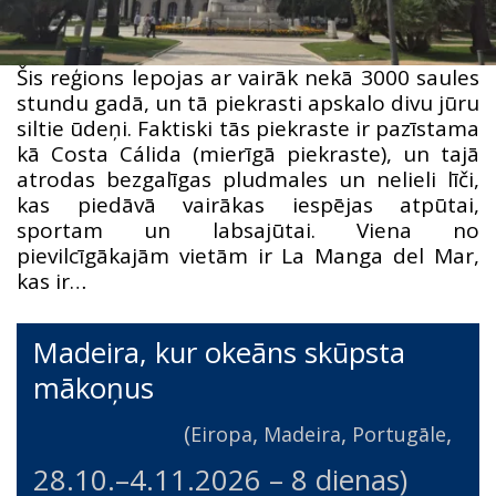
Šis reģions lepojas ar vairāk nekā 3000 saules
stundu gadā, un tā piekrasti apskalo divu jūru
siltie ūdeņi. Faktiski tās piekraste ir pazīstama
kā Costa Cálida (mierīgā piekraste), un tajā
atrodas bezgalīgas pludmales un nelieli līči,
kas piedāvā vairākas iespējas atpūtai,
sportam un labsajūtai. Viena no
pievilcīgākajām vietām ir La Manga del Mar,
kas ir…
Madeira, kur okeāns skūpsta
mākoņus
(
,
,
,
Eiropa
Madeira
Portugāle
28.10.
–
4.11.2026
– 8 dienas)