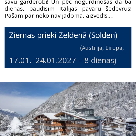
savu garderobi! Un pēc nogurdinošas darba
dienas, baudīsim Itālijas pavāru šedevrus!
Pašam par neko nav jādomā, aizvedīs,…
Ziemas prieki Zeldenā (Solden)
(
,
,
Austrija
Eiropa
17.01.
–
24.01.2027
– 8 dienas)