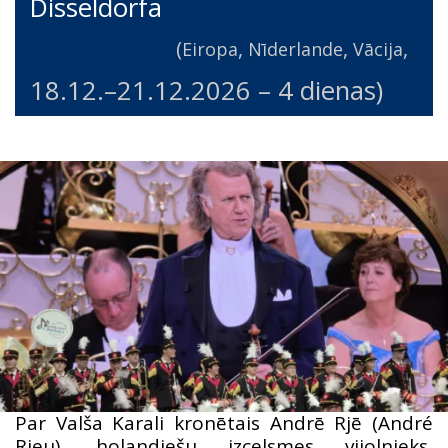
Disseldorfa
(
,
,
,
Eiropa
Nīderlande
Vācija
18.12.
–
21.12.2026
– 4 dienas)
Par Valša Karali kronētais Andrē Rjē (André
Rieu), holandiešu izcelsmes vijolnieks,