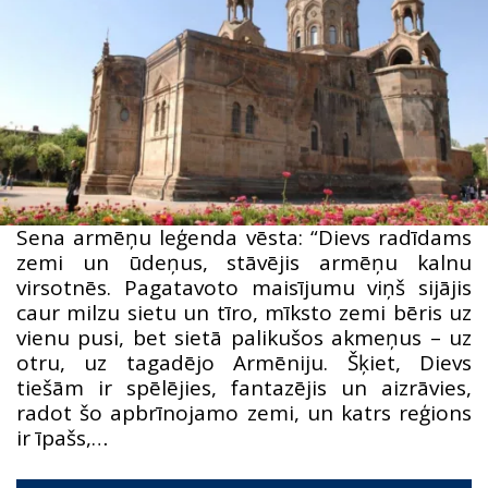
Sena armēņu leģenda vēsta: “Dievs radīdams
zemi un ūdeņus, stāvējis armēņu kalnu
virsotnēs. Pagatavoto maisījumu viņš sijājis
caur milzu sietu un tīro, mīksto zemi bēris uz
vienu pusi, bet sietā palikušos akmeņus – uz
otru, uz tagadējo Armēniju. Šķiet, Dievs
tiešām ir spēlējies, fantazējis un aizrāvies,
radot šo apbrīnojamo zemi, un katrs reģions
ir īpašs,…