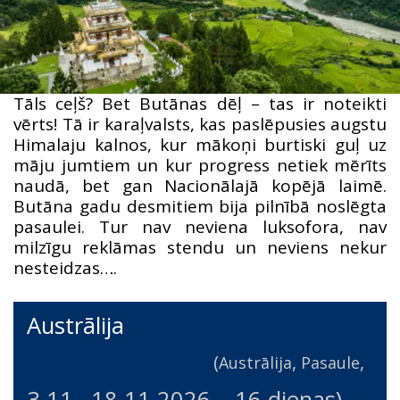
Tāls ceļš? Bet Butānas dēļ – tas ir noteikti
vērts! Tā ir karaļvalsts, kas paslēpusies augstu
Himalaju kalnos, kur mākoņi burtiski guļ uz
māju jumtiem un kur progress netiek mērīts
naudā, bet gan Nacionālajā kopējā laimē.
Butāna gadu desmitiem bija pilnībā noslēgta
pasaulei. Tur nav neviena luksofora, nav
milzīgu reklāmas stendu un neviens nekur
nesteidzas….
Austrālija
(
,
,
Austrālija
Pasaule
3.11.
–
18.11.2026
– 16 dienas)