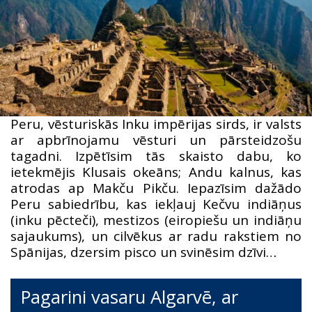
Peru, vēsturiskās Inku impērijas sirds, ir valsts
ar apbrīnojamu vēsturi un pārsteidzošu
tagadni. Izpētīsim tās skaisto dabu, ko
ietekmējis Klusais okeāns; Andu kalnus, kas
atrodas ap Makču Pikču. Iepazīsim dažādo
Peru sabiedrību, kas iekļauj Kečvu indiāņus
(inku pēcteči), mestizos (eiropiešu un indiāņu
sajaukums), un cilvēkus ar radu rakstiem no
Spānijas, dzersim pisco un svinēsim dzīvi…
Pagarini vasaru Algarvē, ar