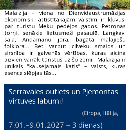
Malaizija – viena no Dienvidaustrumāzijas
ekonomiski attīstītākajām valstīm ir kļuvusi
par tūristu Meku pēdējos gados. Petronas
torņi, senākie lietusmeži pasaulē, Langkavi
sala, Andamanu jūra, bagātā malajiešu
folklora… Bet varbūt cilvēku smaids un
sirsnība ir galvenās vērtības, kuras aicina
aizvien vairāk tūristus uz šo zemi. Malaizija ir
unikāls "kausējamais katls" – valsts, kuras
esence slēpjas tās…
Serravales outlets un Pjemontas
virtuves labumi!
(
,
,
Eiropa
Itālija
7.01.
–
9.01.2027
– 3 dienas)