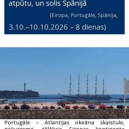
atpūtu, un solis Spānijā
(
,
,
,
Eiropa
Portugāle
Spānija
3.10.
–
10.10.2026
– 8 dienas)
Portugāle – Atlantijas okeāna skaistule,
nekurzeme, tālākais Eiropas kontinenta