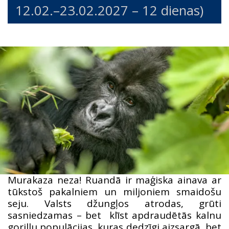
12.02.
–
23.02.2027
– 12 dienas)
Murakaza neza! Ruandā ir maģiska ainava ar
tūkstoš pakalniem un miljoniem smaidošu
seju. Valsts džungļos atrodas, grūti
sasniedzamas – bet klīst apdraudētās kalnu
gorillu populācijas, kuras dedzīgi aizsargā, bet