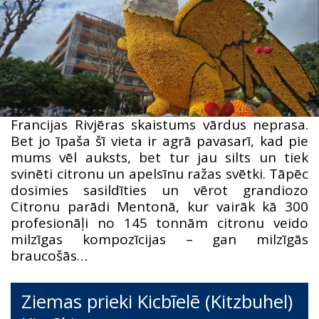
Francijas Rivjēras skaistums vārdus neprasa.
Bet jo īpaša šī vieta ir agrā pavasarī, kad pie
mums vēl auksts, bet tur jau silts un tiek
svinēti citronu un apelsīnu ražas svētki. Tāpēc
dosimies sasildīties un vērot grandiozo
Citronu parādi Mentonā, kur vairāk kā 300
profesionāļi no 145 tonnām citronu veido
milzīgas kompozīcijas – gan milzīgās
braucošās…
Ziemas prieki Kicbīelē (Kitzbuhel)