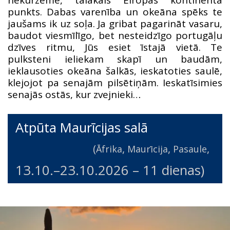
punkts. Dabas varenība un okeāna spēks te
jaušams ik uz soļa. Ja gribat pagarināt vasaru,
baudot viesmīlīgo, bet nesteidzīgo portugāļu
dzīves ritmu, Jūs esiet īstajā vietā. Te
pulksteni ieliekam skapī un baudām,
ieklausoties okeāna šalkās, ieskatoties saulē,
klejojot pa senajām pilsētiņām. Ieskatīsimies
senajās ostās, kur zvejnieki…
Atpūta Maurīcijas salā
(
,
,
,
Āfrika
Maurīcija
Pasaule
13.10.
–
23.10.2026
– 11 dienas)