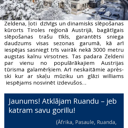
Zeldena, ļoti dzīvīgs un dinamisks slēpošanas
kūrorts Tiroles reģionā Austrijā, bagātīgais
slēpošanas trašu tīkls, garantēts sniega
daudzums visas sezonas garumā, kā arī
iespējas sasniegt trīs vairāk nekā 3000 metru
augstas kalnu virsotnes. Tas padara Zeldeni
par vienu no populārākajiem Austrijas
tūrisma galamērķiem. Arī neskaitāmie après-
ski kur ar skaļu mūziku un glāzi williams
iespējams nosvinēt izdevušos…
Jaunums! Atklājam Ruandu – jeb
katram savu gorillu!
(
,
,
,
Āfrika
Pasaule
Ruanda