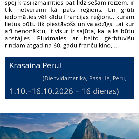
spēj krasi izmainīties pat līdz sešām reizēm, ir
tik netverami kā pats reģions. Un grūti
iedomāties vēl kādu Francijas reģionu, kuram
lietus būtu tik piestāvošs un vajadzīgs. Lai kur
arī nenonāktu, it visur ir sajūta, ka laiks būtu
apstājies. Pludmales ar balto ģērbtuvīšu
rindām atgādina 60. gadu franču kino,…
Krāsainā Peru!
(
,
,
,
Dienvidamerika
Pasaule
Peru
1.10.
–
16.10.2026
– 16 dienas)