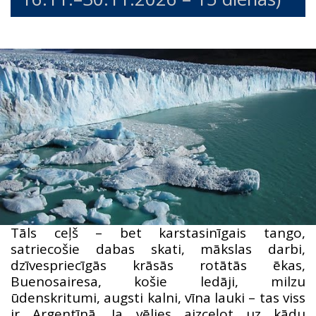
Tāls ceļš – bet karstasinīgais tango,
satriecošie dabas skati, mākslas darbi,
dzīvespriecīgās krāsās rotātās ēkas,
Buenosairesa, košie ledāji, milzu
ūdenskritumi, augsti kalni, vīna lauki – tas viss
ir Argentīnā. Ja vēlies aizceļot uz kādu