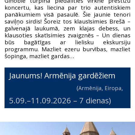
Ginoble turpina piedalīties virknē prestižu
koncertu, kas liecina par trio autentiskiem
panākumiem visā pasaulē. Šie jaunie tenori
saviļņo sirdis! Šoreiz tos klausīsimies Brešā –
galvenajā laukumā, zem klajas debess, un
klausoties skatīsimies zvaigznēs – Un dienas
būs bagātīgas ar lielisku ekskursiju
programmu. Mazliet ezeru burvības, mazliet
šopinga, mazliet gardas…
Jaunums! Armēnija gardēžiem
(
,
,
Armēnija
Eiropa
5.09.
–
11.09.2026
– 7 dienas)