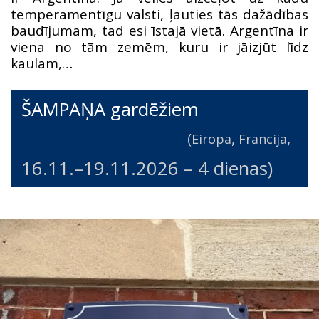
temperamentīgu valsti, ļauties tās dažādības
baudījumam, tad esi īstajā vietā. Argentīna ir
viena no tām zemēm, kuru ir jāizjūt līdz
kaulam,…
ŠAMPAŅA gardēžiem
(
,
,
Eiropa
Francija
16.11.
–
19.11.2026
– 4 dienas)