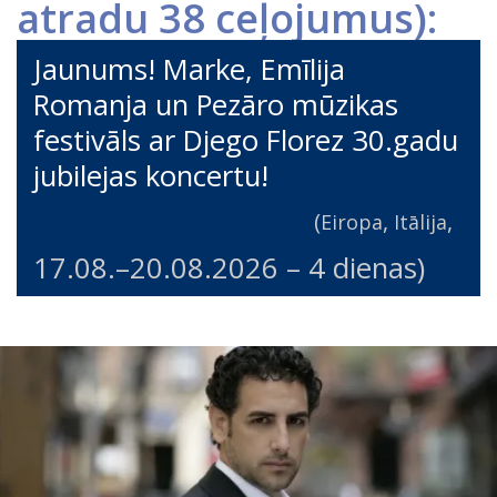
atradu 38 ceļojumus):
Jaunums! Marke, Emīlija
Romanja un Pezāro mūzikas
festivāls ar Djego Florez 30.gadu
jubilejas koncertu!
(
,
,
Eiropa
Itālija
17.08.
–
20.08.2026
– 4 dienas)