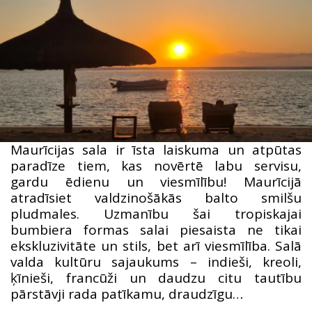
Maurīcijas sala ir īsta laiskuma un atpūtas
paradīze tiem, kas novērtē labu servisu,
gardu ēdienu un viesmīlību! Maurīcijā
atradīsiet valdzinošākās balto smilšu
pludmales. Uzmanību šai tropiskajai
bumbiera formas salai piesaista ne tikai
ekskluzivitāte un stils, bet arī viesmīlība. Salā
valda kultūru sajaukums – indieši, kreoli,
ķīnieši, francūži un daudzu citu tautību
pārstāvji rada patīkamu, draudzīgu…