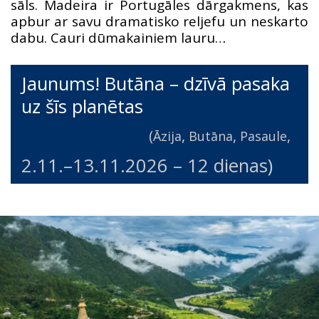
sāls. Madeira ir Portugāles dārgakmens, kas
apbur ar savu dramatisko reljefu un neskarto
dabu. Cauri dūmakainiem lauru…
Jaunums! Butāna – dzīvā pasaka
uz šīs planētas
(
,
,
,
Āzija
Butāna
Pasaule
2.11.
–
13.11.2026
– 12 dienas)