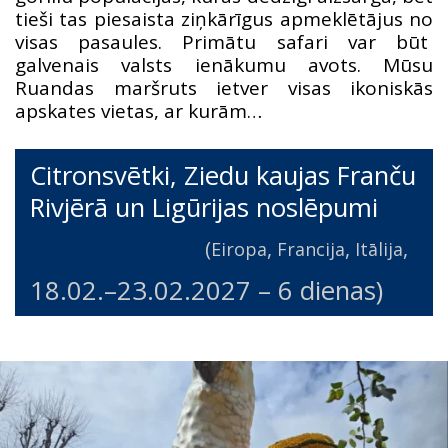
tieši tas piesaista ziņkārīgus apmeklētājus no
visas pasaules. Primātu safari var būt
galvenais valsts ienākumu avots. Mūsu
Ruandas maršruts ietver visas ikoniskās
apskates vietas, ar kurām…
Citronsvētki, Ziedu kaujas Franču
Rivjērā un Ligūrijas noslēpumi
(
,
,
,
Eiropa
Francija
Itālija
18.02.
–
23.02.2027
– 6 dienas)